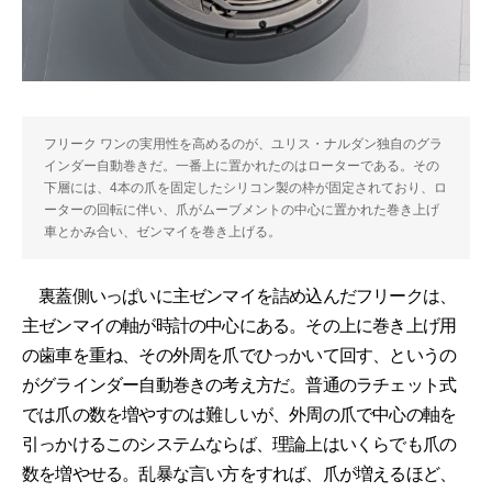
フリーク ワンの実用性を高めるのが、ユリス・ナルダン独自のグラ
インダー自動巻きだ。一番上に置かれたのはローターである。その
下層には、4本の爪を固定したシリコン製の枠が固定されており、ロ
ーターの回転に伴い、爪がムーブメントの中心に置かれた巻き上げ
車とかみ合い、ゼンマイを巻き上げる。
裏蓋側いっぱいに主ゼンマイを詰め込んだフリークは、
主ゼンマイの軸が時計の中心にある。その上に巻き上げ用
の歯車を重ね、その外周を爪でひっかいて回す、というの
がグラインダー自動巻きの考え方だ。普通のラチェット式
では爪の数を増やすのは難しいが、外周の爪で中心の軸を
引っかけるこのシステムならば、理論上はいくらでも爪の
数を増やせる。乱暴な言い方をすれば、爪が増えるほど、