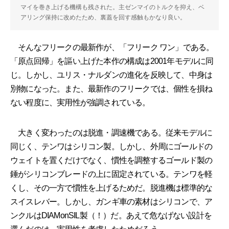
マイを巻き上げる機構も残された。主ゼンマイのトルクを抑え、ベ
アリング保持に改めたため、裏蓋を回す感触もかなり良い。
そんなフリークの最新作が、「フリーク ワン」である。
「原点回帰」を謳い上げた本作の構成は2001年モデルに同
じ。しかし、ユリス・ナルダンの進化を反映して、中身は
別物になった。また、最新作のフリークでは、個性を損ね
ない程度に、実用性が強調されている。
大きく変わったのは脱進・調速機である。従来モデルに
同じく、テンワはシリコン製。しかし、外周にゴールドの
ウェイトを置くだけでなく、慣性を調整するゴールド製の
錘がシリコンブレードの上に固定されている。テンワを軽
くし、その一方で慣性を上げるためだ。脱進機は標準的な
スイスレバー。しかし、ガンギ車の素材はシリコンで、ア
ンクルはDIAMonSIL製（！）だ。あえて危なげない設計を