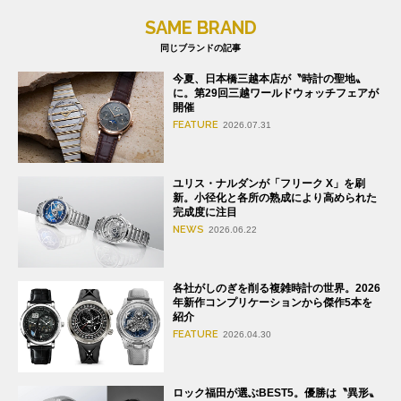
SAME BRAND
同じブランドの記事
今夏、日本橋三越本店が〝時計の聖地〟
に。第29回三越ワールドウォッチフェアが
開催
FEATURE
2026.07.31
ユリス・ナルダンが「フリーク X」を刷
新。小径化と各所の熟成により高められた
完成度に注目
NEWS
2026.06.22
各社がしのぎを削る複雑時計の世界。2026
年新作コンプリケーションから傑作5本を
紹介
FEATURE
2026.04.30
ロック福田が選ぶBEST5。優勝は〝異形〟