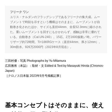
フリーク ワン
ユリス・ナルダンのフラッグシップであるフリークの集大成。ムー
ブメントで時刻を示すという機構はそのままに、ムーブメントが自
動巻き化されたほか、サイズも直径44mm、全長52.3mmに縮小され
た。重いムーブメントを回すにもかかわらず、感触は非常に優れて
いる。自動巻き（Cal.UN-240）。15石。2万1600振動／時。パワー
リザーブ約72時間。Ti×18KRGケース（直径44mm、厚さ12mm）。
30m防水。926万2000円（2023年8月現在）。
三田村優：写真 Photographs by Yu Mitamura
広田雅将（本誌）：取材・文 Edited & Text by Masayuki Hirota (Chronos-
Japan)
［クロノス日本版 2023年9月号掲載記事］
基本コンセプトはそのままに、使え