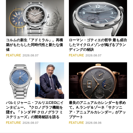
コルムの新生「アドミラル」。再構
ローマン・ゴティエの哲学 最も成功
築がもたらした同時代性と新たな価
したマイクロメゾンが掲げるブラン
値
ディングの秘訣
FEATURE
FEATURE
2026.08.07
2026.08.07
パルミジャーニ・フルリエCEOにイ
最良のアニュアルカレンダーを求め
ンタビュー。〝クロノグラフ機能を
て。A.ランゲ＆ゾーネ「サクソニ
隠す〟「トンダ PF クロノグラフ ミ
ア・アニュアルカレンダー」がアッ
ステリューズ」の開発秘話を語る
プデート
FEATURE
FEATURE
2026.08.07
2026.08.06