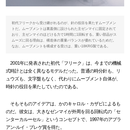
初代フリークから受け継がれるのが、針の役目を果たすムーブメン
トだ。ムーブメントは裏蓋側に設けられた主ゼンマイに固定されて
おり、主ゼンマイのほどける力で1時間に1回転する。重い部品がス
ムーズに回る理由は、構造体の重量バランスが優れているためだ。
なお、ムーブメントを構成する受けは、重い18KRG製である。
2001年に発表された初代「フリーク」は、今までの機械
式時計とは全く異なるモデルだった。普通の時分針も、リ
ュウズも、文字盤もなく、代わりにムーブメント自体が、
時針の役目を果たしていたのである。
そもそものアイデアは、かのキャロル・カザピによるも
のだ。彼女は、大きなゼンマイが外周を回る回転式の「セ
ンターカルーセル」というコンセプトで、1997年のアブラ
アン-ルイ・ブレゲ賞を得た。