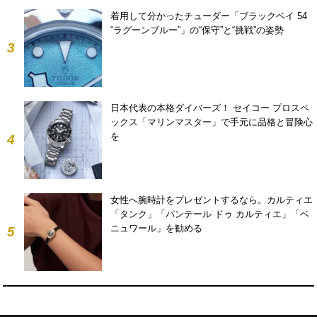
着用して分かったチューダー「ブラックベイ 54
“ラグーンブルー”」の“保守”と“挑戦”の姿勢
3
日本代表の本格ダイバーズ！ セイコー プロスペ
ックス「マリンマスター」で手元に品格と冒険心
を
4
女性へ腕時計をプレゼントするなら。カルティエ
「タンク」「パンテール ドゥ カルティエ」「ベ
ニュワール」を勧める
5