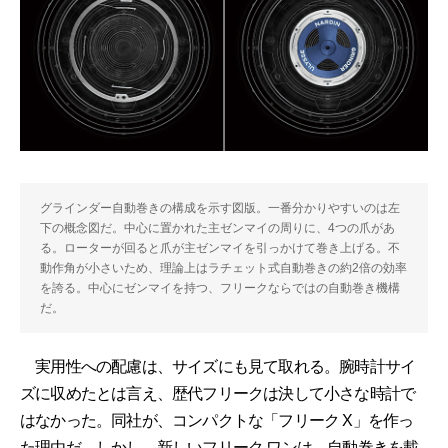
グラインダー自動巻きの構成を示す図版。一番分かりやすいのは左
下の概念図だ。中心に置かれた主ゼンマイの周りに、4つの爪があ
る。ローターが回ると爪が主ゼンマイを引っかけて巻き上げる。不
動作角が小さいため、理論上はラチェット式自動巻きの約2倍の効率
を誇る。中心にゼンマイを持つ、フリークならではの自動巻き機構
だ。
実用性への配慮は、サイズにも見て取れる。腕時計サイ
ズに収めたとは言え、歴代フリークは決して小さな時計で
はなかった。同社が、コンパクトな「フリーク X」を作っ
た理由だ。しかし、新しいフリーク ワンは、自動巻きを載