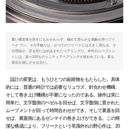
重い構造体を回すにもかかわらず、極めて滑らかな感触を持つフリ
ーク ワン。その手触りは、かつてのフリークとは大きく異なる。そ
の理由が、至る所にはめ込まれたベアリングだ。本作のムーブメン
トには、延べ250ものミニチュアベアリングが使われている。最も
進化を感じさせる点だ。
設計の変更は、もうひとつの副産物をもたらした。具体
的には、普通の時計では必要なリュウズ、針合わせ機構、
そして巻き上げ機構が不要になったのである。操作は実に
簡単だ。文字盤側のベゼルを回せば、文字盤側に置かれた
ムーブメントが回って時間合わせができ、そして裏蓋を回
せば、裏蓋側にあるゼンマイの巻き上げができる。この簡
潔な構成により、フリークという常識外れの野心作は、20