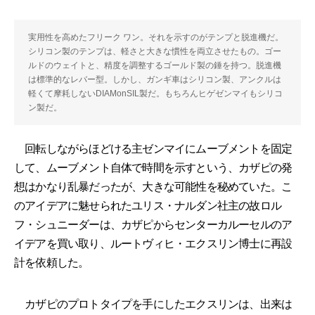
実用性を高めたフリーク ワン。それを示すのがテンプと脱進機だ。
シリコン製のテンプは、軽さと大きな慣性を両立させたもの。ゴー
ルドのウェイトと、精度を調整するゴールド製の錘を持つ。脱進機
は標準的なレバー型。しかし、ガンギ車はシリコン製、アンクルは
軽くて摩耗しないDIAMonSIL製だ。もちろんヒゲゼンマイもシリコ
ン製だ。
回転しながらほどける主ゼンマイにムーブメントを固定
して、ムーブメント自体で時間を示すという、カザピの発
想はかなり乱暴だったが、大きな可能性を秘めていた。こ
のアイデアに魅せられたユリス・ナルダン社主の故ロル
フ・シュニーダーは、カザピからセンターカルーセルのア
イデアを買い取り、ルートヴィヒ・エクスリン博士に再設
計を依頼した。
カザピのプロトタイプを手にしたエクスリンは、出来は