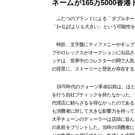
ネームが165万5000香
ふたつのブランドによる「ダブルネー
「1+1は2よりも大きい」という可能性
時折、文字盤にティファニーやギュブラ
プやロレックスがオークションに出品さ
ッチは、世界中のコレクターの間で人気
の背景に、ストーリーと歴史が存在する
1970年代のクォーツ革命以前は、ほ
を行う自社ブティックを持たなかった。
代理店に頼らざるを得なかったのである
も消費者に対して大きな影響力を持って
大手チェーンのディーラーは店頭に並ん
の名前をプリントした。当時の消費者に