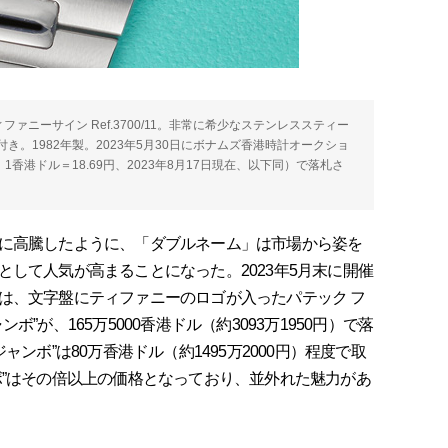
ィファニーサイン Ref.3700/11。非常に希少なステンレススティー
。1982年製。2023年5月30日にボナムズ香港時計オークショ
円、1香港ドル＝18.69円、2023年8月17日現在、以下同）で落札さ
に高騰したように、「ダブルネーム」は市場から姿を
して人気が高まることになった。2023年5月末に開催
は、文字盤にティファニーのロゴが入ったパテック フ
ャンボ”が、165万5000香港ドル（約3093万1950円）で落
“ジャンボ”は80万香港ドル（約1495万2000円）程度で取
ボ”はその倍以上の価格となっており、並外れた魅力があ