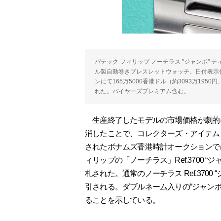
パテック フィリップ ノーチラス "ジャンボ" テ
ル製自動巻きブレスレットウォッチ。日付表示付き
ンにて165万5000香港ドル（約3093万1950
れた。バイヤーズプレミアム含む。
生産終了したモデルの市場価格が劇的
消したことで、コレクターズ・アイテムと
されたボナムズ香港時計オークションで
ィリップの「ノーチラス」Ref.3700 “ジ
札された。通常のノーチラス Ref.3700 
引される。ダブルネーム入りの“ジャン
ることを示している。