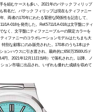
を組むケースも多い。2021年のパテック フィリップ
も有名だ。パテック フィリップは現在もティファニー
1年、両者の170年にわたる緊密な関係性を記念して、
/1A-018を発売した。Ref.5711/1A-018は文字盤にティ
でなく、文字盤にティファニーブルーの限定カラーを
とティファニーのコラボレーションモデルはたちまち大
、特別な顧客にのみ販売された。170本のうち1本はチ
ョンハウスに引き渡され、最終的に650万3500USド
13.4円、2021年12月11日当時）で落札された。以降、ノ
何度もオークション市場に出品され、いずれも優れた成績を収めて