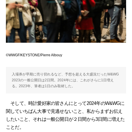
©WWGF/KEYSTONE/Pierre Albouy
入場券が早期に売り切れるなど、予想を超える大盛況だったW&WG
2023の一般公開日は2日間。2024年には、これがさらに1日増え
る。2023年、筆者は1日のみ取材した。
そして、時計愛好家の皆さんにとって2024年のW&WGに
関していちばん大事で見逃せないこと、私からまずお伝え
したいこと、それは一般公開日が２日間から3日間に増えた
ことだ。