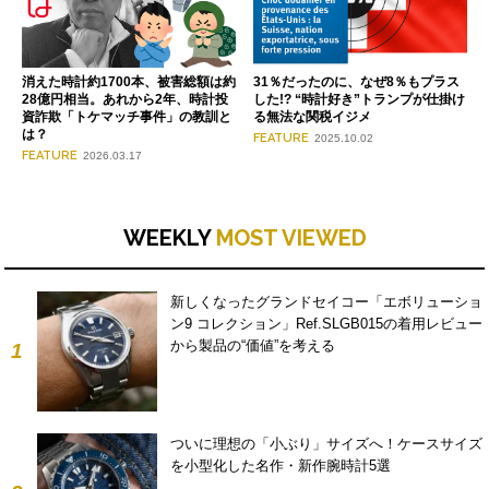
消えた時計約1700本、被害総額は約
31％だったのに、なぜ8％もプラス
28億円相当。あれから2年、時計投
した!? “時計好き”トランプが仕掛け
資詐欺「トケマッチ事件」の教訓と
る無法な関税イジメ
は？
FEATURE
2025.10.02
FEATURE
2026.03.17
WEEKLY
MOST VIEWED
新しくなったグランドセイコー「エボリューショ
ン9 コレクション」Ref.SLGB015の着用レビュー
から製品の“価値”を考える
1
ついに理想の「小ぶり」サイズへ！ケースサイズ
を小型化した名作・新作腕時計5選