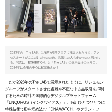
2023年の「The LAB」は場所が2階フロアに移設されたうえ、アク
セスルートがここだけだったため、見逃した人も多かったと思われ
る。写真は「EXHIBITION」と「The LAB」の展示会場の入り口。
2024年は会場の中心に配置換えか？
だが2023年のThe LABで展示されたように、リシュモン
グループがスタートさせた盗難や不正な中古品取引を抑制
するための時計の国際的なデジタルプラットフォーム
「ENQUIRUS（インクワイアス）」、時計ひとつひとつに
特殊技術でIDを埋め込む「DNA WATCH」やグラン・フー・