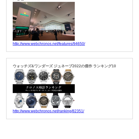
http://www.webchronos.net/features/94650/
ウォッチズ&ワンダーズ ジュネーブ2022の傑作 ランキング10
http://www.webchronos.net/ranking/82351/