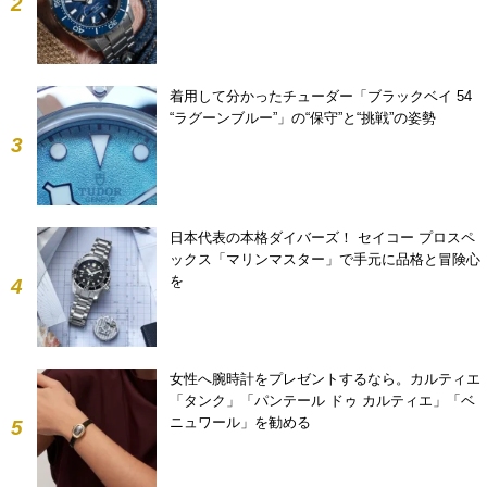
2
着用して分かったチューダー「ブラックベイ 54
“ラグーンブルー”」の“保守”と“挑戦”の姿勢
3
日本代表の本格ダイバーズ！ セイコー プロスペ
ックス「マリンマスター」で手元に品格と冒険心
を
4
女性へ腕時計をプレゼントするなら。カルティエ
「タンク」「パンテール ドゥ カルティエ」「ベ
ニュワール」を勧める
5