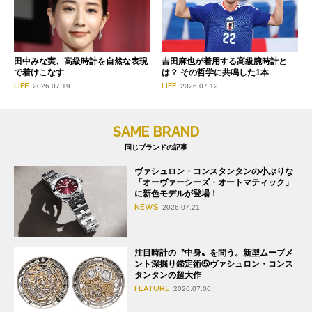
田中みな実、高級時計を自然な表現
吉田麻也が着用する高級腕時計と
で着けこなす
は？ その哲学に共鳴した1本
LIFE
LIFE
2026.07.19
2026.07.12
SAME BRAND
同じブランドの記事
ヴァシュロン・コンスタンタンの小ぶりな
「オーヴァーシーズ・オートマティック」
に新色モデルが登場！
NEWS
2026.07.21
注目時計の〝中身〟を問う。新型ムーブメ
ント深掘り鑑定術⑤ヴァシュロン・コンス
タンタンの超大作
FEATURE
2026.07.06