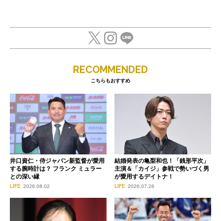
RECOMMENDED
こちらもおすすめ
井口資仁・侍ジャパン新監督が愛用
結婚発表の亀梨和也！「銭形平次」
する腕時計は？ フランク ミュラー
主演＆「カイジ」参戦で勢いづく男
との深い縁
が愛用するデイトナ！
LIFE
LIFE
2026.08.02
2026.07.26