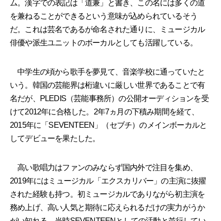
ム。漢字での表記は「道兼」と書き、この名には多くの道
を兼ねることができるという意味が込められているそう
だ。これは芸名であるが命名された通りに、ミュージカル
俳優や派生ユニットのボーカルとしても活躍している。
中学生の頃から歌手を夢見て、音楽学校に通っていたと
いう。韓国の芸能界は桁違いに厳しい世界であることで有
名だが、PLEDIS（芸能事務所）の公開オーディションを受
けて2012年に合格した。2年7ヵ月の下積み期間を経て、
2015年に「SEVENTEEN」（セブチ）のメインボーカルと
してデビューを果たした。
高い歌唱力はファンのみならず国内外で注目を集め、
2019年にはミュージカル「エクスカリバー」の主演に抜擢
された経験も持つ。初ミュージカルでありながら初主演を
務め上げ、高い人気と期待に応えられるだけの実力がうか
がい知れる。当時SEVENTEENとしての活動と並行してい