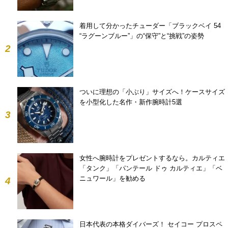
着用して分かったチューダー「ブラックベイ 54
“ラグーンブルー”」の“保守”と“挑戦”の姿勢
2
ついに理想の「小ぶり」サイズへ！ケースサイズ
を小型化した名作・新作腕時計5選
3
女性へ腕時計をプレゼントするなら。カルティエ
「タンク」「パンテール ドゥ カルティエ」「ベ
ニュワール」を勧める
4
日本代表の本格ダイバーズ！ セイコー プロスペ