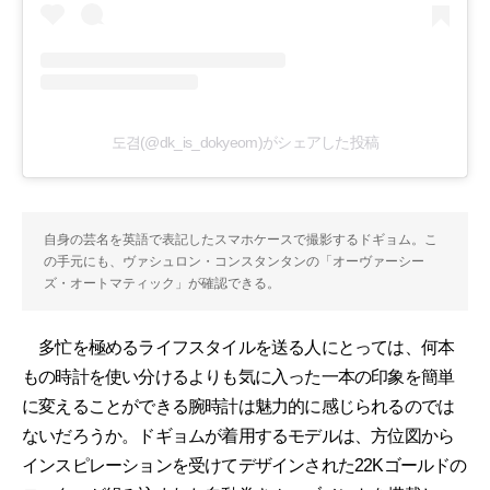
도겸(@dk_is_dokyeom)がシェアした投稿
自身の芸名を英語で表記したスマホケースで撮影するドギョム。こ
の手元にも、ヴァシュロン・コンスタンタンの「オーヴァーシー
ズ・オートマティック」が確認できる。
多忙を極めるライフスタイルを送る人にとっては、何本
もの時計を使い分けるよりも気に入った一本の印象を簡単
に変えることができる腕時計は魅力的に感じられるのでは
ないだろうか。ドギョムが着用するモデルは、方位図から
インスピレーションを受けてデザインされた22Kゴールドの