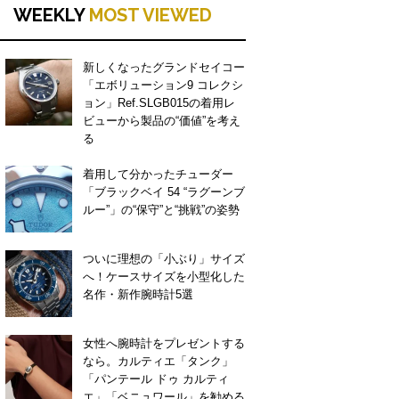
WEEKLY
MOST VIEWED
新しくなったグランドセイコー
「エボリューション9 コレクシ
ョン」Ref.SLGB015の着用レ
ビューから製品の“価値”を考え
る
着用して分かったチューダー
「ブラックベイ 54 “ラグーンブ
ルー”」の“保守”と“挑戦”の姿勢
ついに理想の「小ぶり」サイズ
へ！ケースサイズを小型化した
名作・新作腕時計5選
女性へ腕時計をプレゼントする
なら。カルティエ「タンク」
「パンテール ドゥ カルティ
エ」「ベニュワール」を勧める