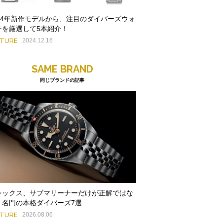
024年新作モデルから、注目のダイバーズウォ
チを厳選して5本紹介！
ATURE
2024.12.16
SAME BRAND
同じブランドの記事
レックス、サブマリーナーだけが正解ではな
。名門の本格ダイバーズ7選
ATURE
2026.08.06