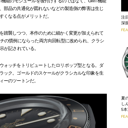
にGMT機能のモジュールを後付けするのではなく、GMT機能
、部品の共通化が図れないなどの製造側の弊害は生じ
すくなる点がメリットだ。
注
深掘
FE
を踏襲しつつ、本作のために細かく変更が加えられて
ッチの慣例にならった両方向回転型に改められ、クラシ
表示が記されている。
ウォッチをトリビュートしたロリポップ型となる。ダ
ラック。ゴールドのスケールがクラシカルな印象を生
ィーのツートンだ。
夏
し
5
FE