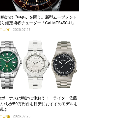
目時計の〝中身〟を問う。新型ムーブメント
り鑑定術⑧チューダー「Cal.MT5450-U」
ATURE
2026.07.27
のボーナスは時計に使おう！ ライター佐藤
んいちが50万円台を目安におすすめモデルを
本選ぶ
ATURE
2026.07.25