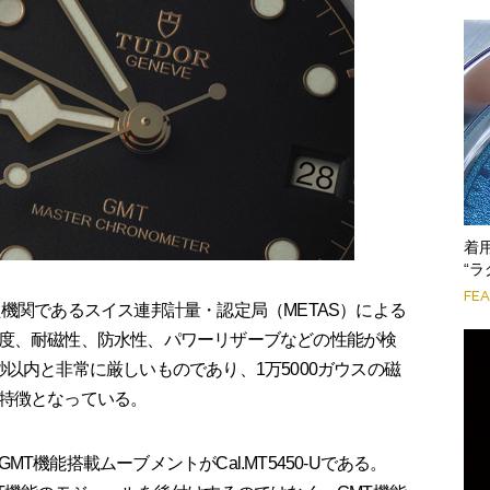
着
“ラ
FE
機関であるスイス連邦計量・認定局（METAS）による
度、耐磁性、防水性、パワーリザーブなどの性能が検
以内と非常に厳しいものであり、1万5000ガウスの磁
特徴となっている。
機能搭載ムーブメントがCal.MT5450-Uである。