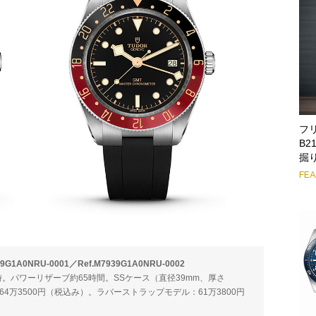
フリ
B2
掘
FE
A0NRU-0001／Ref.M7939G1A0NRU-0002
振動／時。パワーリザーブ約65時間。SSケース（直径39mm、厚さ
64万3500円（税込み）。ラバーストラップモデル：61万3800円