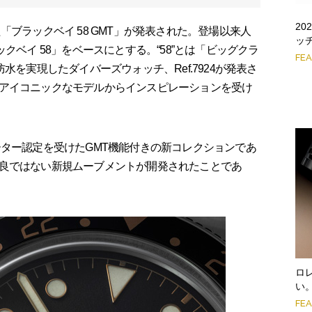
2
ブラックベイ 58 GMT」が発表された。登場以来人
ッ
クベイ 58」をベースにとする。“58”とは「ビッグクラ
FE
水を実現したダイバーズウォッチ、Ref.7924が発表さ
アイコニックなモデルからインスピレーションを受け
ター認定を受けたGMT機能付きの新コレクションであ
良ではない新規ムーブメントが開発されたことであ
ロ
い
FE