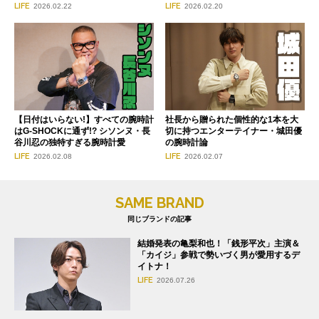
LIFE
LIFE
2026.02.22
2026.02.20
【日付はいらない!】すべての腕時計
社長から贈られた個性的な1本を大
はG-SHOCKに通ず!? シソンヌ・長
切に持つエンターテイナー・城田優
谷川忍の独特すぎる腕時計愛
の腕時計論
LIFE
LIFE
2026.02.08
2026.02.07
SAME BRAND
同じブランドの記事
結婚発表の亀梨和也！「銭形平次」主演＆
「カイジ」参戦で勢いづく男が愛用するデ
イトナ！
LIFE
2026.07.26