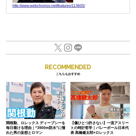
http://www.webchronos.net/features/113605/
RECOMMENDED
こちらもおすすめ
関根勤、ロレックス ディープシーを
【傷ひとつ許さない】一流アスリー
毎日着ける理由｜“3900m防水”に憧
トの時計哲学｜バレーボール日本代
れた男の妄想とロマン
表 髙橋健太郎×ロレックス