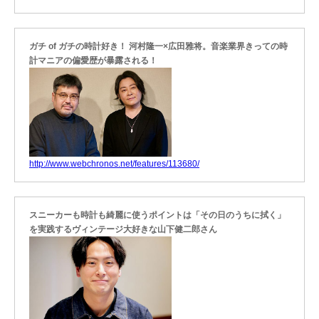
ガチ of ガチの時計好き！ 河村隆一×広田雅将。音楽業界きっての時
計マニアの偏愛歴が暴露される！
http://www.webchronos.net/features/113680/
スニーカーも時計も綺麗に使うポイントは「その日のうちに拭く」
を実践するヴィンテージ大好きな山下健二郎さん