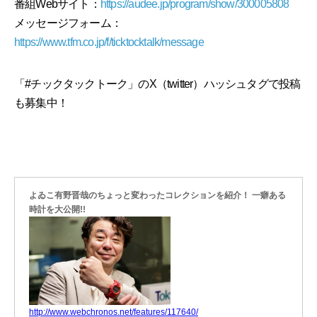
番組Webサイト：
https://audee.jp/program/show/300005808
メッセージフォーム：
https://www.tfm.co.jp/f/ticktocktalk/message
「#チックタックトーク」のX（twitter）ハッシュタグで投稿
も募集中！
よゐこ有野晋哉のちょっと変わったコレクションを紹介！ 一癖ある
時計を大公開!!
http://www.webchronos.net/features/117640/