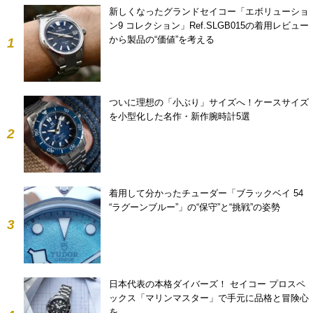
新しくなったグランドセイコー「エボリューショ
ン9 コレクション」Ref.SLGB015の着用レビュー
から製品の“価値”を考える
1
ついに理想の「小ぶり」サイズへ！ケースサイズ
を小型化した名作・新作腕時計5選
2
着用して分かったチューダー「ブラックベイ 54
“ラグーンブルー”」の“保守”と“挑戦”の姿勢
3
日本代表の本格ダイバーズ！ セイコー プロスペ
ックス「マリンマスター」で手元に品格と冒険心
を