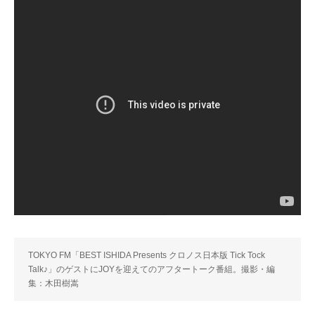
TOKYO FM「BEST ISHIDA Presents クロノス日本版 Tick Tock
Talk♪」のゲストにJOYを迎えてのアフタートーク番組。撮影・編
集：木田樹嵩