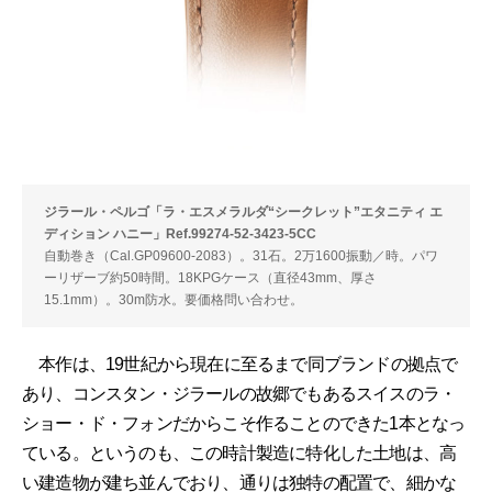
ジラール・ペルゴ「ラ・エスメラルダ“シークレット”エタニティ エ
ディション ハニー」Ref.99274-52-3423-5CC
自動巻き（Cal.GP09600-2083）。31石。2万1600振動／時。パワ
ーリザーブ約50時間。18KPGケース（直径43mm、厚さ
15.1mm）。30m防水。要価格問い合わせ。
本作は、19世紀から現在に至るまで同ブランドの拠点で
あり、コンスタン・ジラールの故郷でもあるスイスのラ・
ショー・ド・フォンだからこそ作ることのできた1本となっ
ている。というのも、この時計製造に特化した土地は、高
い建造物が建ち並んでおり、通りは独特の配置で、細かな