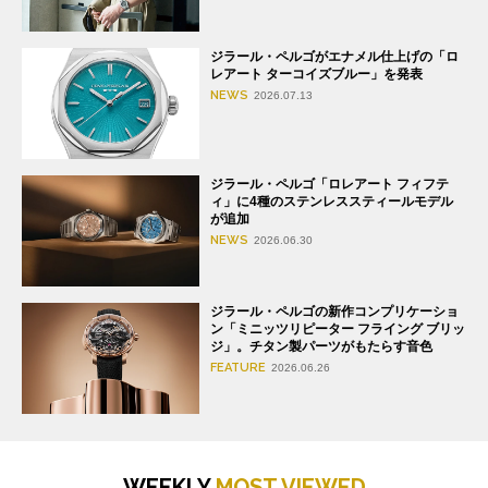
ジラール・ペルゴがエナメル仕上げの「ロ
レアート ターコイズブルー」を発表
NEWS
2026.07.13
ジラール・ペルゴ「ロレアート フィフテ
ィ」に4種のステンレススティールモデル
が追加
NEWS
2026.06.30
ジラール・ペルゴの新作コンプリケーショ
ン「ミニッツリピーター フライング ブリッ
ジ」。チタン製パーツがもたらす音色
FEATURE
2026.06.26
WEEKLY
MOST VIEWED