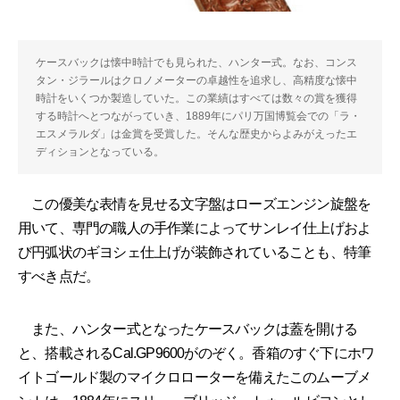
ケースバックは懐中時計でも見られた、ハンター式。なお、コンス
タン・ジラールはクロノメーターの卓越性を追求し、高精度な懐中
時計をいくつか製造していた。この業績はすべては数々の賞を獲得
する時計へとつながっていき、1889年にパリ万国博覧会での「ラ・
エスメラルダ」は金賞を受賞した。そんな歴史からよみがえったエ
ディションとなっている。
この優美な表情を見せる文字盤はローズエンジン旋盤を
用いて、専門の職人の手作業によってサンレイ仕上げおよ
び円弧状のギヨシェ仕上げが装飾されていることも、特筆
すべき点だ。
また、ハンター式となったケースバックは蓋を開ける
と、搭載されるCal.GP9600がのぞく。香箱のすぐ下にホワ
イトゴールド製のマイクロローターを備えたこのムーブメ