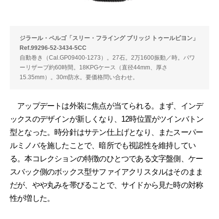
ジラール・ペルゴ「スリー・フライング ブリッジ トゥールビヨン」
Ref.99296-52-3434-5CC
自動巻き（Cal.GP09400-1273）。27石。2万1600振動／時。パワ
ーリザーブ約60時間。18KPGケース（直径44mm、厚さ
15.35mm）。30m防水。要価格問い合わせ。
アップデートは外装に焦点が当てられる。まず、インデ
ックスのデザインが新しくなり、12時位置がツインバトン
型となった。時分針はサテン仕上げとなり、またスーパー
ルミノバを施したことで、暗所でも視認性を維持してい
る。本コレクションの特徴のひとつである文字盤側、ケー
スバック側のボックス型サファイアクリスタルはそのまま
だが、やや丸みを帯びることで、サイドから見た時の対称
性が増した。