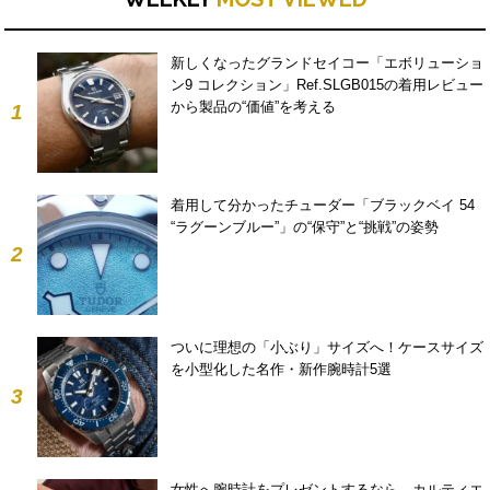
新しくなったグランドセイコー「エボリューショ
ン9 コレクション」Ref.SLGB015の着用レビュー
から製品の“価値”を考える
1
着用して分かったチューダー「ブラックベイ 54
“ラグーンブルー”」の“保守”と“挑戦”の姿勢
2
ついに理想の「小ぶり」サイズへ！ケースサイズ
を小型化した名作・新作腕時計5選
3
女性へ腕時計をプレゼントするなら。カルティエ