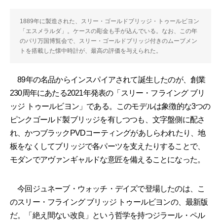
1889年に製造された、スリー・ゴールドブリッジ・トゥールビヨン
「エスメラルダ」。ケースの彫金も手が込んでいる。なお、この年
のパリ万国博覧会で、スリー・ゴールドブリッジ付きのムーブメン
トを搭載した懐中時計が、最高の評価を与えられた。
89年の名品からインスパイアされて誕生したのが、創業
230周年にあたる2021年発表の「スリー・フライング ブリ
ッジ トゥールビヨン」である。このモデルは象徴的な3つの
ピンクゴールド製ブリッジを有しつつも、文字盤側に配さ
れ、かつブラックPVDコーティングがあしらわれたり、地
板をなくしてブリッジで各パーツを支えたりすることで、
モダンでアヴァンギャルドな意匠を備えることになった。
今回ジュネーブ・ウォッチ・デイズで登場したのは、こ
のスリー・フライング ブリッジ トゥールビヨンの、最新版
だ。「絶え間ない改良」という哲学を持つジラール・ペル