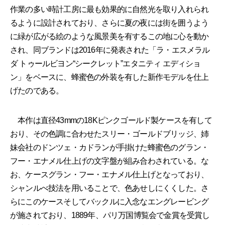
作業の多い時計工房に最も効果的に自然光を取り入れられ
るように設計されており、さらに夏の夜には街を囲うよう
に緑が広がる絵のような風景美を有するこの地に心を動か
され、同ブランドは2016年に発表された「ラ・エスメラル
ダ トゥールビヨン“シークレット”エタニティ エディショ
ン」をベースに、蜂蜜色の外装を有した新作モデルを仕上
げたのである。
本作は直径43mmの18Kピンクゴールド製ケースを有して
おり、その色調に合わせたスリー・ゴールドブリッジ、姉
妹会社のドンツェ・カドランが手掛けた蜂蜜色のグラン・
フー・エナメル仕上げの文字盤が組み合わされている。な
お、ケースグラン・フー・エナメル仕上げとなっており、
シャンルべ技法を用いることで、色あせしにくくした。さ
らにこのケースそしてバックルに入念なエングレービング
が施されており、1889年、パリ万国博覧会で金賞を受賞し