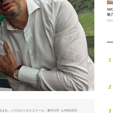
I
魅
FE
1
2
3
ース生まれ。パリのビジネススクール、東洋大学（LANGUES