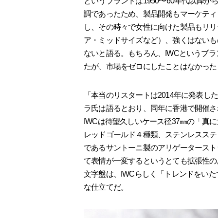
というブランドは1950〜60年代以降
調であったため、製品開発もマーケティ
し、その時々で女性に向けた製品もリリ
ア・ミッドサイズなど）、強くはないも
ないと語る。もちろん、IWCというブ
たが、市場をゼロにしたことはなかった
「本当のリスタートは2014年に発表した
ラ氏は語るとおり、同年に香港で開催さ
IWCは待望久しいケース径37㎜の「真
レッドゴールド４種類、ステンレスステ
であるサントーニ製のアリゲータースト
て表情が一変するというとても拡張性の
文字盤は、IWCらしく「トレンドをい
な仕立てだ。