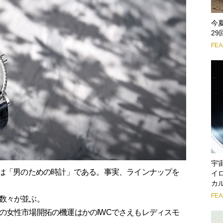
今
2
FE
宇
ては「男のための時計」である。事実、ラインナップを
イ
カ
FE
数々が並ぶ。
の女性市場開拓の機運はかのIWCでさえもレディスモ