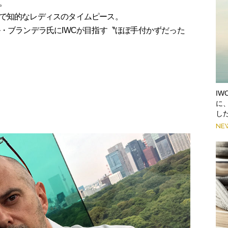
。
で知的なレディスのタイムピース。
・ブランデラ氏にIWCが目指す〝ほぼ手付かずだった
I
に
し
NE