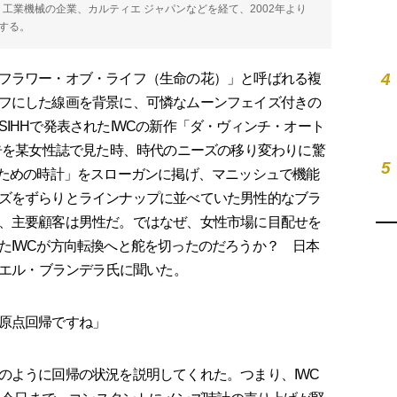
来日。工業機械の企業、カルティエ ジャパンなどを経て、2002年より
する。
4
フラワー・オブ・ライフ（生命の花）」と呼ばれる複
フにした線画を背景に、可憐なムーンフェイズ付きの
IHHで発表されたIWCの新作「ダ・ヴィンチ・オート
広告を某女性誌で見た時、時代のニーズの移り変わりに驚
5
のための時計」をスローガンに掲げ、マニッシュで機能
ズをずらりとラインナップに並べていた男性的なブラ
、主要顧客は男性だ。ではなぜ、女性市場に目配せを
たIWCが方向転換へと舵を切ったのだろうか？ 日本
ュエル・ブランデラ氏に聞いた。
原点回帰ですね」
ように回帰の状況を説明してくれた。つまり、IWC