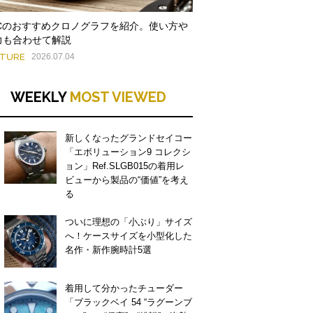
WCのおすすめクロノグラフを紹介。使い方や
力も合わせて解説
ATURE
2026.07.04
WEEKLY
MOST VIEWED
新しくなったグランドセイコー
「エボリューション9 コレクシ
ョン」Ref.SLGB015の着用レ
ビューから製品の“価値”を考え
る
ついに理想の「小ぶり」サイズ
へ！ケースサイズを小型化した
名作・新作腕時計5選
着用して分かったチューダー
「ブラックベイ 54 “ラグーンブ