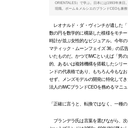
ORIENTALES）で学ぶ。日本には1993年
現職。ボーム＆メルシエのブランドCEOも兼務
レオナルド・ダ・ヴィンチが遺した「
数の円を数学的に構築した模様をモチー
時計が並ぶ女性的なビジュアル。今年のS
マティック・ムーンフェイズ 36」の
いたものだ。かつてIWCといえば「男
的、あるいは複雑機構を搭載したシリー
ンドの代表格であり、もちろん今もなお
せず、メンズモデルの開発に特化してき
法人のIWCブランドCEOを務めるマニ
「正確に言うと、転換ではなく、一種の
ブランデラ氏は言葉を選びながら、次の