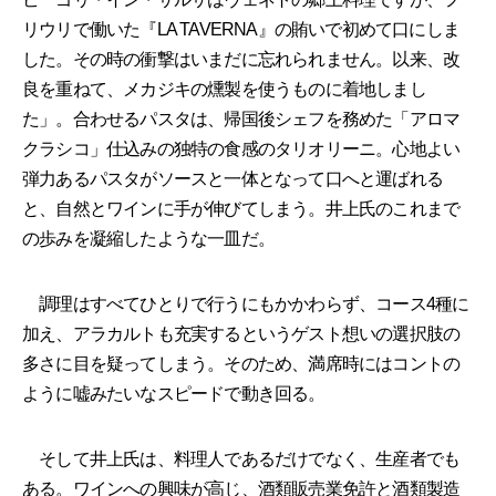
リウリで働いた『LA TAVERNA』の賄いで初めて口にしま
した。その時の衝撃はいまだに忘れられません。以来、改
良を重ねて、メカジキの燻製を使うものに着地しまし
た」。合わせるパスタは、帰国後シェフを務めた「アロマ
クラシコ」仕込みの独特の食感のタリオリーニ。心地よい
弾力あるパスタがソースと一体となって口へと運ばれる
と、自然とワインに手が伸びてしまう。井上氏のこれまで
の歩みを凝縮したような一皿だ。
調理はすべてひとりで行うにもかかわらず、コース4種に
加え、アラカルトも充実するというゲスト想いの選択肢の
多さに目を疑ってしまう。そのため、満席時にはコントの
ように嘘みたいなスピードで動き回る。
そして井上氏は、料理人であるだけでなく、生産者でも
ある。ワインへの興味が高じ、酒類販売業免許と酒類製造