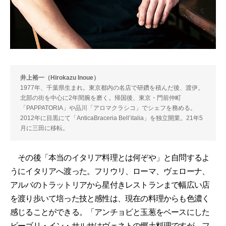
井上裕一（Hirokazu Inoue）
1977年、千葉県生まれ。東京都内の名店で研鑽を積んだ後、渡伊。
北部の街を中心に2年間腕を磨く。帰国後、東京・門前仲町
「PAPPATORIA」や品川「アロマクラシコ」でシェフを務める。
2012年に目黒にて「AnticaBraceria Bellʼitalia」を独立開業。21年5
月に三田に移転。
その後「本当のイタリア料理とは何ぞや」と自問するよ
うにイタリアへ渡った。フリウリ、ローマ、ヴェローナ、
アルバのトラットリアから星付きレストランまで幅広い店
を渡り歩いて培った技と感性は、現在の料理からも色濃く
感じることができる。「アンチョビと玉葱をベースにした
ビーゴリ・イン・サルサはヴェネトの郷土料理ですが、フ