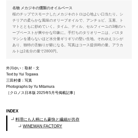
名物 メカジキの燻製のオイルベース
桜のチップでスモークしたメカジキのトロは心地よい口当たり。シ
チリアの柔らかな風味のオリーブオイルで、アンチョビ、玉葱、ト
マトとともに炒めていく。タイム、ディル、セルフィーユの3種のハ
ーブペーストが爽やかな印象に。手打ちのタリオリーニは、パスタ
マシンを通らないほど水分量ギリギリの堅い生地。それゆえコシが
あり、独特の舌触りが癖になる。写真はコース提供時の量。アラカ
ルトは2名分の量で2800円。
外川ゆい：取材・文
Text by Yui Togawa
三田村優：写真
Photographs by Yu Mitamura
［クロノス日本版 2025年5月号掲載記事］
INDEX
料理にも人柄にも豪快と繊細が共存
WINEMAN FACTORY