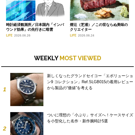
時計経済観測所／日本国内「インバ
燈辻（芝浦）／この世ならぬ美味の
ウンド効果」の先行きに暗雲
クリエイター
LIFE
LIFE
2026.06.26
2026.06.24
WEEKLY
MOST VIEWED
新しくなったグランドセイコー「エボリューショ
ン9 コレクション」Ref.SLGB015の着用レビュー
から製品の“価値”を考える
1
ついに理想の「小ぶり」サイズへ！ケースサイズ
を小型化した名作・新作腕時計5選
2