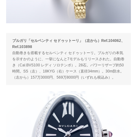
ブルガリ「セルペンティ セドゥットーリ」（左から）Ref.104062、
Ref.103898
自動巻きを搭載するセルペンティ セドゥットーリ。ブルガリの本気
を示すかのように、一挙になんと7モデルもリリースされた。自動巻
き（Cal.BVS100 レディ ソロテンポ）。28石。パワーリザーブ約50
時間。SS（左）、18KYG（右）ケース（直径34mm）。30m防水。
（左から）157万3000円、569万8000円（いずれも税込み）。