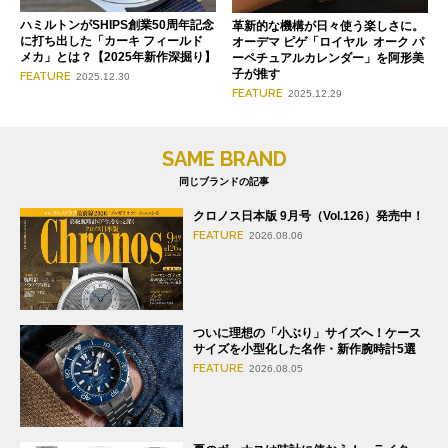
ハミルトンがSHIPS創業50周年記念
革新的な機構が日々使う楽しさに。
に打ち出した「カーキ フィールド
オーデマ ピゲ「ロイヤル オーク パ
メカ」とは？【2025年新作深掘り】
ーペチュアルカレンダー」を阿形美
子が推す
FEATURE
2025.12.30
FEATURE
2025.12.29
SAME BRAND
同じブランドの記事
クロノス日本版 9月号（Vol.126）発売中！
FEATURE
2026.08.06
ついに理想の「小ぶり」サイズへ！ケース
サイズを小型化した名作・新作腕時計5選
FEATURE
2026.08.05