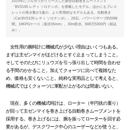
2025年にブルガリがリリースした新型自動巻きムーブメント
「BVS100 レディ ソロテンポ」を搭載したモデル。ほかにもブレス
レットの巻き数が1連の、より実用的なモデルもある。自動巻き
（Cal.BVS100 レディ ソロテンポ）。28石。パワーリザーブ約50時
間。18KPGケース（直径35mm）。30m防水。808万5000円（税込
み）。
女性用の腕時計に機械式が少ない理由はいくつもある。
まずは主ゼンマイがほどけるとすぐ止まってしまうこと。
そしてそのたびにリュウズを引っ張り出して時間を合わせ
る手間のかかること。加えてクォーツに比べて複雑なた
め、価格も安くないこと。純粋な実用品として考えると、
機械式ではくクォーツに軍配が上がるのは間違いない。
現在、多くの機械式時計は、ローター（半円状の重り）
が回って主ゼンマイを巻き上げる自動巻きムーブメントを
採用する。巻き上げるには、腕を振ってローターを回す必
要があるが、デスクワーク中心のユーザーなどが使うと、