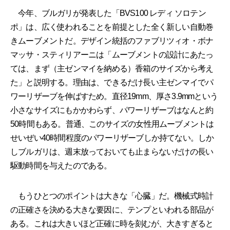
今年、ブルガリが発表した「BVS100 レディ ソロテン
ポ」は、広く使われることを前提とした全く新しい自動巻
きムーブメントだ。デザイン統括のファブリツィオ・ボナ
マッサ・スティリアーニは「ムーブメントの設計にあたっ
ては、まず（主ゼンマイを納める）香箱のサイズから考え
た」と説明する。理由は、できるだけ長い主ゼンマイでパ
ワーリザーブを伸ばすため。直径19mm、厚さ3.9mmという
小さなサイズにもかかわらず、パワーリザーブはなんと約
50時間もある。普通、このサイズの女性用ムーブメントは
せいぜい40時間程度のパワーリザーブしか持てない。しか
しブルガリは、週末放っておいても止まらないだけの長い
駆動時間を与えたのである。
もうひとつのポイントは大きな「心臓」だ。機械式時計
の正確さを決める大きな要因に、テンプといわれる部品が
ある。これは大きいほど正確に時を刻むが、大きすぎると