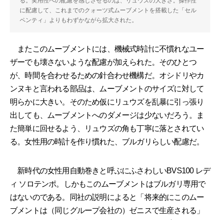
る。実用性への配慮を感じさせるのは、リュウズの大きさ。操作性
に配慮して、これまでのクォーツ式ムーブメントを搭載した「セル
ペンティ」よりもわずかながら拡大された。
またこのムーブメントには、機械式時計に不慣れなユー
ザーでも壊さないような配慮が加えられた。そのひとつ
が、時間を合わせるための針合わせ機構だ。オシドリやカ
ンヌキと言われる部品は、ムーブメントのサイズに対して
明らかに大きい。そのため仮にリュウズを乱暴に引っ張り
出しても、ムーブメントへのダメージは少ないだろう。ま
た簡単に回せるよう、リュウズの角も丁寧に落とされてい
る。女性用の時計を作り慣れた、ブルガリらしい配慮だ。
新時代の女性用自動巻きと呼ぶにふさわしいBVS100 レデ
ィ ソロテンポ。しかもこのムーブメントはブルガリ専用で
はないのである。同社の説明によると「将来的にこのムー
ブメントは（同じグループ会社の）ゼニスで生産される」