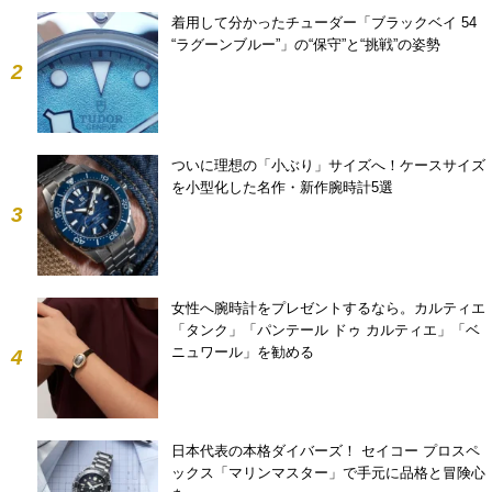
着用して分かったチューダー「ブラックベイ 54
“ラグーンブルー”」の“保守”と“挑戦”の姿勢
2
ついに理想の「小ぶり」サイズへ！ケースサイズ
を小型化した名作・新作腕時計5選
3
女性へ腕時計をプレゼントするなら。カルティエ
「タンク」「パンテール ドゥ カルティエ」「ベ
ニュワール」を勧める
4
日本代表の本格ダイバーズ！ セイコー プロスペ
ックス「マリンマスター」で手元に品格と冒険心