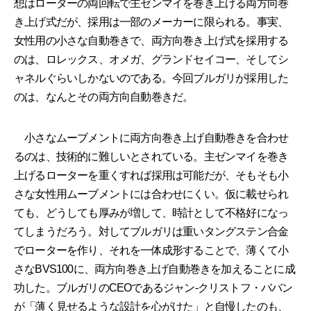
想はローターの両回転で主ゼンマイを巻き上げる両方向巻
き上げ式だが、採用は一部のメーカーに限られる。事実、
女性用の小さな自動巻きで、両方向巻き上げ式を採用する
のは、ロレックス、オメガ、グランドセイコー、そしてシ
ャネルぐらいしかないのである。今回ブルガリが採用した
のは、なんとその両方向自動巻きだ。
小さなムーブメントに両方向巻き上げ自動巻きを合わせ
るのは、技術的に難しいとされている。主ゼンマイを巻き
上げるローターを重くすれば採用は可能だが、そもそも小
さな女性用ムーブメントには合わせにくい。仮に載せられ
ても、どうしても厚みが増して、時計として不格好になっ
てしまうだろう。対してブルガリは重いタングステン合金
でローターを作り、それを一体成形することで、薄くて小
さなBVS100に、両方向巻き上げ自動巻きを加えることに成
功した。ブルガリのCEOであるジャン-クリストフ・ババン
が「薄く見せるような設計を心がけた」と自慢したのも、