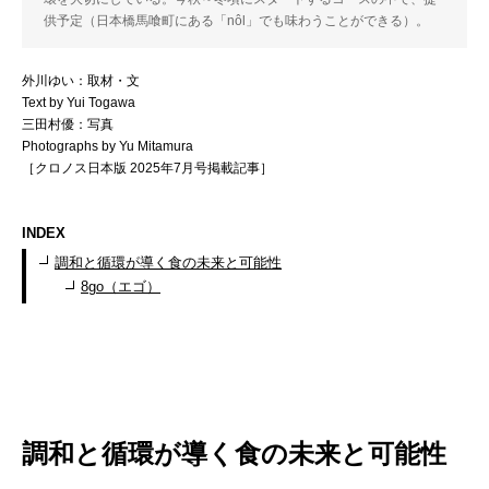
供予定（日本橋馬喰町にある「nôl」でも味わうことができる）。
外川ゆい：取材・文
Text by Yui Togawa
三田村優：写真
Photographs by Yu Mitamura
［クロノス日本版 2025年7月号掲載記事］
INDEX
調和と循環が導く食の未来と可能性
8go（エゴ）
調和と循環が導く食の未来と可能性