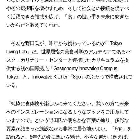
やその選択肢を増やすため、そして社会との接続を促すべ
く活躍できる領域を広げ、「食」の担い手を未来に紡ぎた
いからだと教えてくれた。
そんな野田氏が、昨年から携わっているのが「Tokyo
Living Lab」だ。世界屈指の美食科学のアカデミアであるバ
スク・カリナリー・センターと連携したカリキュラムを提
供する初の国際拠点「Gastronomy Innovation Campus
Tokyo」と、Innovative Kitchen「8go」のふたつで構成されて
いる。
「純粋に食体験を楽しみに来てください。我々の方で未来
へのインスピレーションになるようなフックをご用意して
いますので」という野田氏の朗らかな言葉の通り、多彩な
要素が詰まった施設ながら非常に居心地がよい。「8go」を
訪れると、8年先の食に想いを馳せ、小さな何か（例えば、