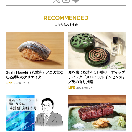
RECOMMENDED
こちらもおすすめ
Sushi Hōseki（八重洲）／この世な
夏を感じる清々しい香り、ディップ
らぬ美味のクリエイター
ティック「スパイラル インセンス」
／男の香り指南
LIFE
2026.07.15
LIFE
2026.06.27