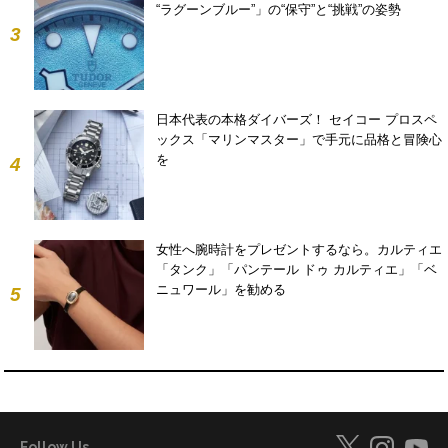
“ラグーンブルー”」の“保守”と“挑戦”の姿勢
3
日本代表の本格ダイバーズ！ セイコー プロスペ
ックス「マリンマスター」で手元に品格と冒険心
を
4
女性へ腕時計をプレゼントするなら。カルティエ
「タンク」「パンテール ドゥ カルティエ」「ベ
ニュワール」を勧める
5
Follow Us