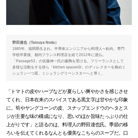
野田達也（Tatsuya Noda）
1985年、福岡県生まれ。半導体エンジニアから料理人へ転向。専門
学校卒業後、都内フランス料理店を経て2012年に渡仏。
「Passage53」の佐藤伸一氏の薫陶を受ける。フリーランスとして
多様な活動をする傍ら「kitchen spacenôl」のディレクターを務めミ
シュラン一つ星、ミシュラングリーンスターへと導く。
「トマトの皮やハーブなどが夏らしい爽やかさを感じさせ
てくれ、日本在来のスパイスである黒文字は甘やかな印象
に。筍やヤングコーンの皮、スナップエンドウのヘタとス
ジが主要な味の構成になり、思いのほか旨味たっぷりの仕
上がりです」と語るのは、料理人の野田達也氏。季節の移
ろいを伝えてくれるなんとも優美なこちらのスープだ。口