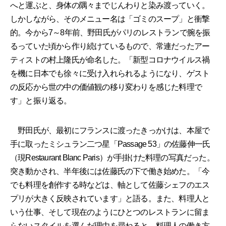
へと運ぶと、身体の隅々までじんわりと染み渡っていく。
しかしながら、そのメニュー名は「ゴミのスープ」と衝撃
的。今から7～8年前、野田氏がパリのレストランで腕を振
るっていた頃から作り続けているもので、常連だったアー
ティストの村上隆氏が命名した。「新型コロナウイルス禍
を機に日本でも徐々に受け入れられるようになり、ゲスト
の反応から世の中の価値観の移り変わりを感じた料理で
す」と振り返る。
野田氏が、最初にフランスに渡ったきっかけは、本屋で
手に取ったミシュラン二つ星「Passage 53」の佐藤伸一氏
（現Restaurant Blanc Paris）が手掛けた料理の写真だった。
突き動かされ、半年後には佐藤氏の下で働き始めた。「今
でも料理を創作する時などは、軸として佐藤シェフのエス
プリが大きく反映されています」と語る。また、料理人と
いう仕事、そして現在のようにひとつのレストランに留ま
らないスタイルを選んだ理由を尋ねると、料理人の働き方