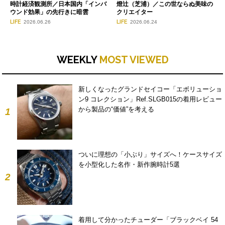
時計経済観測所／日本国内「インバ
燈辻（芝浦）／この世ならぬ美味の
ウンド効果」の先行きに暗雲
クリエイター
LIFE
LIFE
2026.06.26
2026.06.24
WEEKLY
MOST VIEWED
新しくなったグランドセイコー「エボリューショ
ン9 コレクション」Ref.SLGB015の着用レビュー
から製品の“価値”を考える
1
ついに理想の「小ぶり」サイズへ！ケースサイズ
を小型化した名作・新作腕時計5選
2
着用して分かったチューダー「ブラックベイ 54