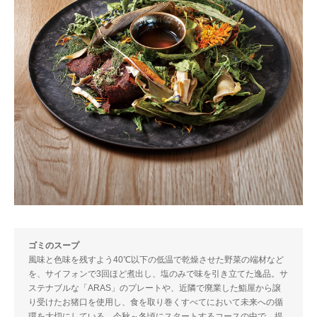
ゴミのスープ
風味と色味を残すよう40℃以下の低温で乾燥させた野菜の端材など
を、サイフォンで3回ほど煮出し、塩のみで味を引き立てた逸品。サ
ステナブルな「ARAS」のプレートや、近隣で廃業した鮨屋から譲
り受けたお猪口を使用し、食を取り巻くすべてにおいて未来への循
環を大切にしている。今秋～冬頃にスタートするコースの中で、提