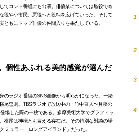
してコント番組にも出演。俳優業については脇役で奇
な役や小市民、悪役へと役柄を広げていった。そして
1
実ともにトップ俳優の仲間入りを果たしている。
2
見。個性あふれる美的感覚が選んだ
3
のラジオ番組のSNS画像から明らかになった。一緒
横尾忠則。TBSラジオで放送中の「竹中直人〜月夜の
4
スト登場した際の一枚である。多摩美術大学でグラフィッ
、横尾は神様とも言える存在だ。その特別な対談の場
ク ミュラー「ロングアイランド」だった。