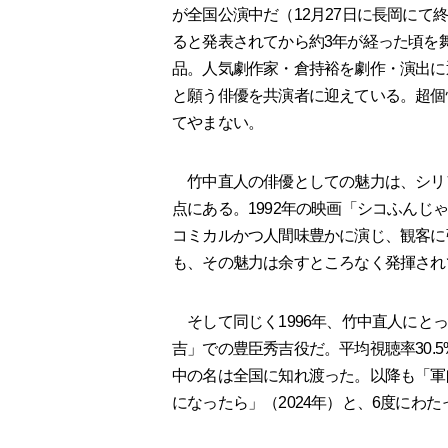
が全国公演中だ（12月27日に長岡に
ると発表されてから約3年が経った頃を
品。人気劇作家・倉持裕を劇作・演出に
と願う俳優を共演者に迎えている。超個
てやまない。
竹中直人の俳優としての魅力は、シリ
点にある。1992年の映画「シコふん
コミカルかつ人間味豊かに演じ、観客に強烈な
も、その魅力は余すところなく発揮され
そして同じく1996年、竹中直人にと
吉」での豊臣秀吉役だ。平均視聴率30.5
中の名は全国に知れ渡った。以降も「軍
になったら」（2024年）と、6度にわ