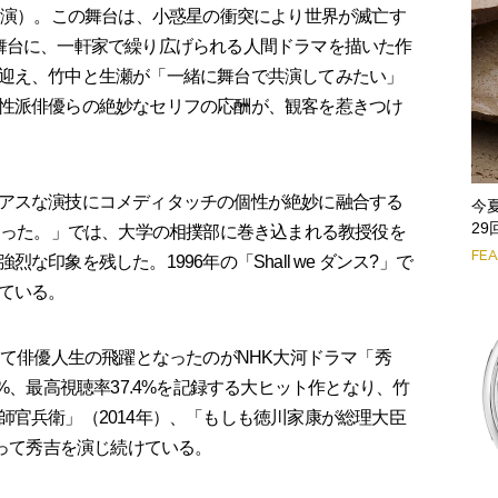
て終演）。この舞台は、小惑星の衝突により世界が滅亡す
舞台に、一軒家で繰り広げられる人間ドラマを描いた作
迎え、竹中と生瀬が「一緒に舞台で共演してみたい」
性派俳優らの絶妙なセリフの応酬が、観客を惹きつけ
アスな演技にコメディタッチの個性が絶妙に融合する
今
2
じゃった。」では、大学の相撲部に巻き込まれる教授役を
FE
印象を残した。1996年の「Shall we ダンス?」で
ている。
って俳優人生の飛躍となったのがNHK大河ドラマ「秀
%、最高視聴率37.4%を記録する大ヒット作となり、竹
師官兵衛」（2014年）、「もしも徳川家康が総理大臣
たって秀吉を演じ続けている。