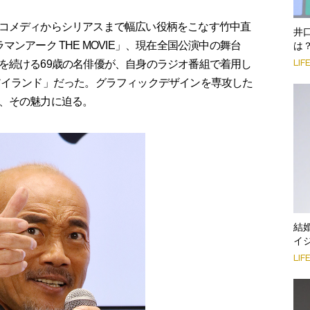
コメディからシリアスまで幅広い役柄をこなす竹中直
井
ンアーク THE MOVIE」、現在全国公演中の舞台
は
LIF
を続ける69歳の名俳優が、自身のラジオ番組で着用し
アイランド」だった。グラフィックデザインを専攻した
、その魅力に迫る。
結
イ
LIF