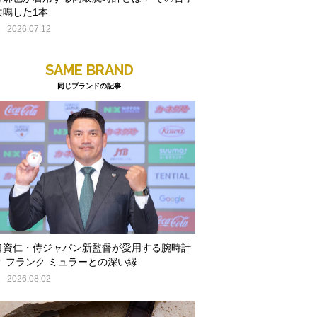
共鳴した1本
E
2026.07.12
SAME BRAND
同じブランドの記事
口資仁・侍ジャパン新監督が愛用する腕時計
？ フランク ミュラーとの深い縁
E
2026.08.02