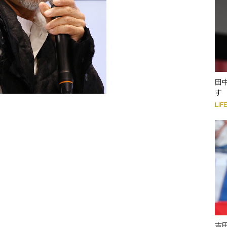
田
す
LIF
吉