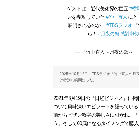
ゲストは、近代美術界の巨匠
#横
ンを専攻していた
#竹中直人
にと
展開されるのか？
#TBSラジオ
『
ら！
#月夜の蟹
#皆川玲
— 「竹中直人～月夜の蟹～」（TB
2025年10月12日、TBSラジオ「竹中直人
は特別な瞬間だった。
2021年3月19日の『日経ビジネス』に
ついて興味深いエピソードを語っている
前からビザン数字の美しさに引かれ、「
う。そして60歳になるタイミングで購