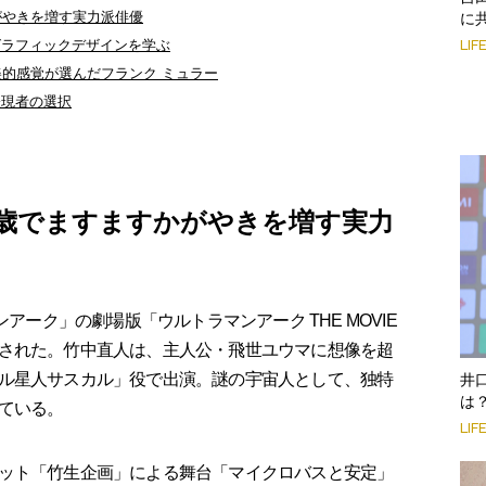
がやきを増す実力派俳優
に
グラフィックデザインを学ぶ
LIF
美的感覚が選んだフランク ミュラー
表現者の選択
9歳でますますかがやきを増す実力
アーク」の劇場版「ウルトラマンアーク THE MOVIE
された。竹中直人は、主人公・飛世ユウマに想像を超
ル星人サスカル」役で出演。謎の宇宙人として、独特
井
は
ている。
LIF
ット「竹生企画」による舞台「マイクロバスと安定」