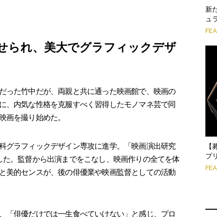
新
ュ
FE
せられ、美大でグラフィックデザ
だった竹中だが、両親と共に通った映画館で、映画の
に、内気な性格を克服すべく習得したモノマネ芸で同
映画を撮り始めた。
科グラフィックデザイン専攻に進学。「映画演出研究
【
プ
した。監督から出演までをこなし、映画作りの全てを体
FE
と美的センスが、後の俳優業や映画監督としての活動
、「俳優だけでは一生食べていけない」と感じ、プロ