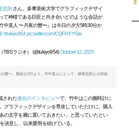
5
尾忠則
さん。多摩美術大学でグラフィックデザイ
って神様である巨匠と向き合いどのような会話が
竹中直人 〜月夜の蟹〜』は今日の夕方5時30分か
奈
#tukiyo954
pic.twitter.com/CQFHXYFjle
Sラジオ） (@tukiyo954)
October 12, 2025
〜月夜の蟹〜」番組公式Xより。竹中直人にとって、横尾忠則との対談
掲載された
過去のインタビュー
で、竹中はこの腕時計に
。グラフィックデザインを専攻していただけに、購入
あの文字を腕に置いておきたい」と思っていたとい
入を決意し、以来愛用を続けている。