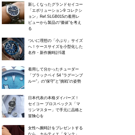
新しくなったグランドセイコー
「エボリューション9 コレクシ
ョン」Ref.SLGB015の着用レ
ビューから製品の“価値”を考え
る
ついに理想の「小ぶり」サイズ
へ！ケースサイズを小型化した
名作・新作腕時計5選
着用して分かったチューダー
「ブラックベイ 54 “ラグーンブ
ルー”」の“保守”と“挑戦”の姿勢
日本代表の本格ダイバーズ！
セイコー プロスペックス「マ
リンマスター」で手元に品格と
冒険心を
女性へ腕時計をプレゼントする
なら。カルティエ「タンク」