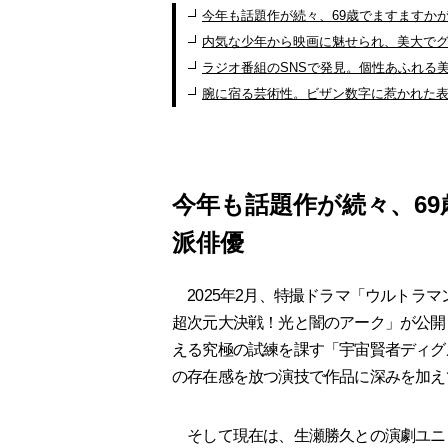
今年も話題作が続々、69歳でますますか
内気な少年から映画に魅せられ、美大で
ラジオ番組のSNSで発見。個性あふれる
腕に宿る芸術性。ビザン数字に惹かれた
今年も話題作が続々、6
派俳優
2025年2月、特撮ドラマ「ウルトラマン
超次元大決戦！光と闇のアーク」が公開
える究極の試練を課す「宇宙賢者ディグ
の存在感を放つ演技で作品に深みを加え
そして現在は、生瀬勝久との演劇ユニ