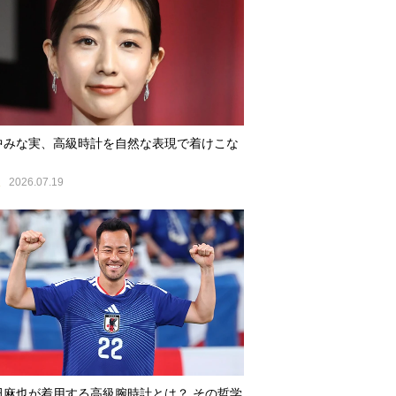
中みな実、高級時計を自然な表現で着けこな
E
2026.07.19
田麻也が着用する高級腕時計とは？ その哲学