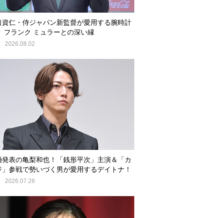
口資仁・侍ジャパン新監督が愛用する腕時計
？ フランク ミュラーとの深い縁
E
2026.08.02
婚発表の亀梨和也！「銭形平次」主演＆「カ
ジ」参戦で勢いづく男が愛用するデイトナ！
E
2026.07.26