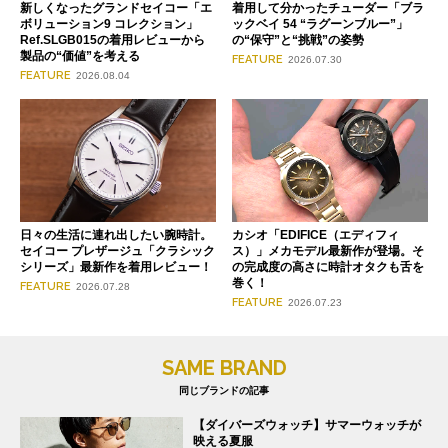
新しくなったグランドセイコー「エ
着用して分かったチューダー「ブラ
ボリューション9 コレクション」
ックベイ 54 “ラグーンブルー”」
Ref.SLGB015の着用レビューから
の“保守”と“挑戦”の姿勢
製品の“価値”を考える
FEATURE
2026.07.30
FEATURE
2026.08.04
日々の生活に連れ出したい腕時計。
カシオ「EDIFICE（エディフィ
セイコー プレザージュ「クラシック
ス）」メカモデル最新作が登場。そ
シリーズ」最新作を着用レビュー！
の完成度の高さに時計オタクも舌を
巻く！
FEATURE
2026.07.28
FEATURE
2026.07.23
SAME BRAND
同じブランドの記事
【ダイバーズウォッチ】サマーウォッチが
映える夏服