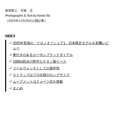
新居賢人：写真・文
Photographs & Text by Kento Nii
［2025年12月20日公開記事］
INDEX
2025年登場の「クロノオフショア1」日本限定モデルを実機レビ
ュー
奥行きのあるカーボンブラックダイアル
1000m防水の堅牢なチタン製ケース
ツールウォッチとしての操作性
ストラップはプロ仕様のロングサイズ
ムーブメントはクォーツ式を搭載
まとめ