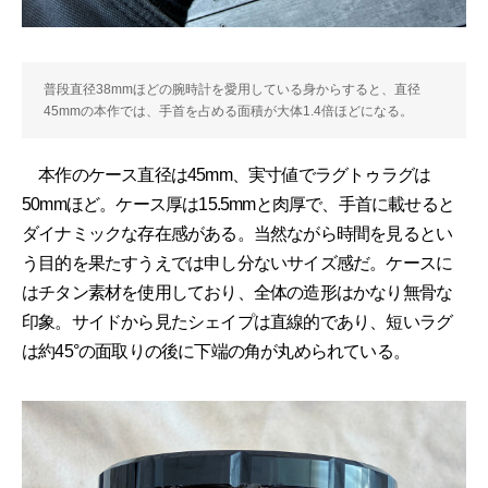
普段直径38mmほどの腕時計を愛用している身からすると、直径
45mmの本作では、手首を占める面積が大体1.4倍ほどになる。
本作のケース直径は45mm、実寸値でラグトゥラグは
50mmほど。ケース厚は15.5mmと肉厚で、手首に載せると
ダイナミックな存在感がある。当然ながら時間を見るとい
う目的を果たすうえでは申し分ないサイズ感だ。ケースに
はチタン素材を使用しており、全体の造形はかなり無骨な
印象。サイドから見たシェイプは直線的であり、短いラグ
は約45°の面取りの後に下端の角が丸められている。