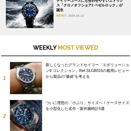
デイリーユースにも合わせやすいエドック
ス「クロノオフショア1 ベゼルロック」が
誕生
NEWS
2026.04.12
WEEKLY
MOST VIEWED
新しくなったグランドセイコー「エボリューショ
ン9 コレクション」Ref.SLGB015の着用レビュー
から製品の“価値”を考える
1
ついに理想の「小ぶり」サイズへ！ケースサイズ
を小型化した名作・新作腕時計5選
2