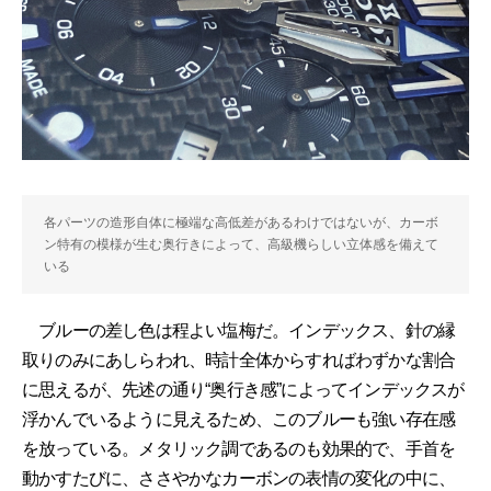
各パーツの造形自体に極端な高低差があるわけではないが、カーボ
ン特有の模様が生む奥行きによって、高級機らしい立体感を備えて
いる
ブルーの差し色は程よい塩梅だ。インデックス、針の縁
取りのみにあしらわれ、時計全体からすればわずかな割合
に思えるが、先述の通り“奥行き感”によってインデックスが
浮かんでいるように見えるため、このブルーも強い存在感
を放っている。メタリック調であるのも効果的で、手首を
動かすたびに、ささやかなカーボンの表情の変化の中に、