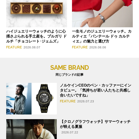
ハイジュエリーウォッチのように心
一生モノのジュエリーウォッチ。カ
揺さぶられる手土産を。ブルガリ ド
ルティエ「パンテール ドゥ カルテ
ルチ「チョコレート･ジェムズ」
ィエ」の魅力と選び方
FEATURE
FEATURE
2026.08.07
2026.08.06
SAME BRAND
同じブランドの記事
ノルケインCEOのベン・カッファーにイン
タビュー。「気持ちが若い人たちと共感し
合いたいですね」
FEATURE
2026.07.23
【クロノグラフウォッチ】サマーウォッチ
が映える夏服
2026.07.22