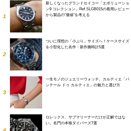
新しくなったグランドセイコー「エボリューショ
ン9 コレクション」Ref.SLGB015の着用レビュー
から製品の“価値”を考える
1
ついに理想の「小ぶり」サイズへ！ケースサイズ
を小型化した名作・新作腕時計5選
2
一生モノのジュエリーウォッチ。カルティエ「パ
ンテール ドゥ カルティエ」の魅力と選び方
3
ロレックス、サブマリーナーだけが正解ではな
い。名門の本格ダイバーズ7選
4