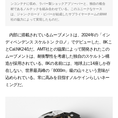
ンコンテナに収め、ラバー製ショックアブソーバーと、独自の複合
材であるノルテックを組み合わせている。このユニークなケース
は、ジャン-クロード・ビバーが結成したサプライヤーチームのBIWI
社の協力によって実現したものだ。
内部に搭載されているムーブメントは、2024年の「イン
ディペンデンス スケルトン クロノ」でデビューした、8Kこ
とCal.NK24/1だ。AMT社との協業によって開発されたこの
ムーブメントは、耐衝撃性を考慮した独自のスケルトン構
造が採用されている。8Kの名前には、地球上に14座しか存
在しない、世界最高峰の「8000m」級の山々という意味が
込められている。常に高みを目指すノルケインらしいネー
ミングだ。