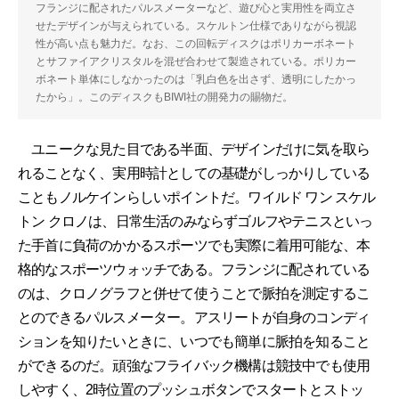
フランジに配されたパルスメーターなど、遊び心と実用性を両立さ
せたデザインが与えられている。スケルトン仕様でありながら視認
性が高い点も魅力だ。なお、この回転ディスクはポリカーボネート
とサファイアクリスタルを混ぜ合わせて製造されている。ポリカー
ボネート単体にしなかったのは「乳白色を出さず、透明にしたかっ
たから」。このディスクもBIWI社の開発力の賜物だ。
ユニークな見た目である半面、デザインだけに気を取ら
れることなく、実用時計としての基礎がしっかりしている
こともノルケインらしいポイントだ。ワイルド ワン スケル
トン クロノは、日常生活のみならずゴルフやテニスといっ
た手首に負荷のかかるスポーツでも実際に着用可能な、本
格的なスポーツウォッチである。フランジに配されている
のは、クロノグラフと併せて使うことで脈拍を測定するこ
とのできるパルスメーター。アスリートが自身のコンディ
ションを知りたいときに、いつでも簡単に脈拍を知ること
ができるのだ。頑強なフライバック機構は競技中でも使用
しやすく、2時位置のプッシュボタンでスタートとストッ