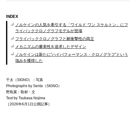
INDEX
ノルケインの人気を牽引する「ワイルド ワン スケルトン」にフ
ライバッククロノグラフモデルが登場
フライバッククロノグラフと耐衝撃性の両立
メカニズムの審美性を追求したデザイン
ノルケインは新たに“ハイパフォーマンス・クロノグラフ”という
強みを獲得した
千太（SIGNO）：写真
Photographs by Senta（SIGNO）
野島翼：取材・文
Text by Tsubasa Nojima
［2026年6月1日公開記事］