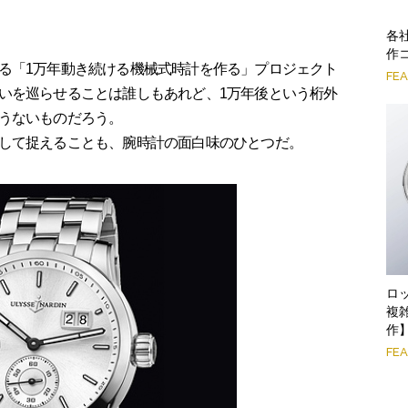
各
作
る「1万年動き続ける機械式時計を作る」プロジェクト
FE
いを巡らせることは誰しもあれど、1万年後という桁外
うないものだろう。
して捉えることも、腕時計の面白味のひとつだ。
ロ
複
作
FE