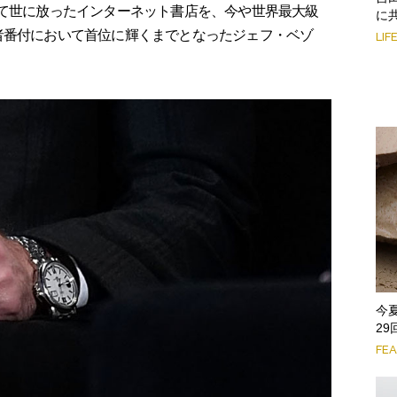
して世に放ったインターネット書店を、今や世界最大級
に
者番付において首位に輝くまでとなったジェフ・ベゾ
LIF
今
2
FE