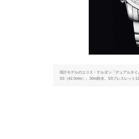
現行モデルのユリス・ナルダン「デュアルタイム マ
SS（42.0mm）。30m防水。SSブレスレット