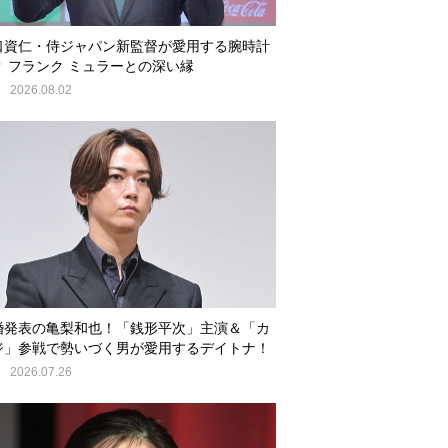
口資仁・侍ジャパン新監督が愛用する腕時計
？ フランク ミュラーとの深い縁
E
2026.08.02
婚発表の亀梨和也！「銭形平次」主演＆「カ
ジ」参戦で勢いづく男が愛用するデイトナ！
E
2026.07.26