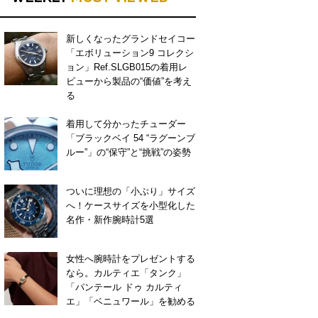
新しくなったグランドセイコー
「エボリューション9 コレクシ
ョン」Ref.SLGB015の着用レ
ビューから製品の“価値”を考え
る
着用して分かったチューダー
「ブラックベイ 54 “ラグーンブ
ルー”」の“保守”と“挑戦”の姿勢
ついに理想の「小ぶり」サイズ
へ！ケースサイズを小型化した
名作・新作腕時計5選
女性へ腕時計をプレゼントする
なら。カルティエ「タンク」
「パンテール ドゥ カルティ
エ」「ベニュワール」を勧める