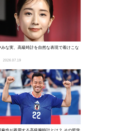
中みな実、高級時計を自然な表現で着けこな
E
2026.07.19
田麻也が着用する高級腕時計とは？ その哲学