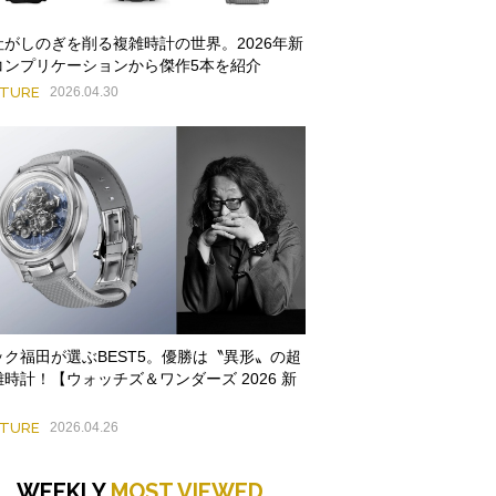
社がしのぎを削る複雑時計の世界。2026年新
コンプリケーションから傑作5本を紹介
ATURE
2026.04.30
ック福田が選ぶBEST5。優勝は〝異形〟の超
雑時計！【ウォッチズ＆ワンダーズ 2026 新
】
ATURE
2026.04.26
WEEKLY
MOST VIEWED