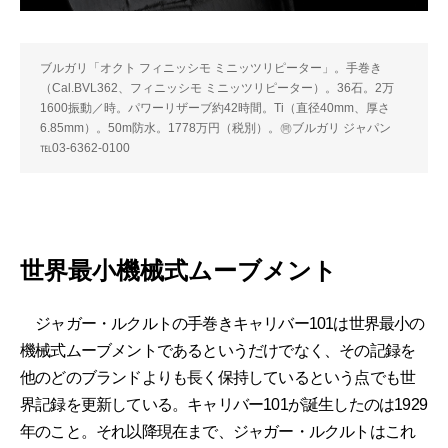
ブルガリ「オクト フィニッシモ ミニッツリピーター」。手巻き
（Cal.BVL362、フィニッシモ ミニッツリピーター）。36石。2万
1600振動／時。パワーリザーブ約42時間。Ti（直径40mm、厚さ
6.85mm）。50m防水。1778万円（税別）。㉄ブルガリ ジャパン
℡03-6362-0100
世界最小機械式ムーブメント
ジャガー・ルクルトの手巻きキャリバー101は世界最小の
機械式ムーブメントであるというだけでなく、その記録を
他のどのブランドよりも長く保持しているという点でも世
界記録を更新している。キャリバー101が誕生したのは1929
年のこと。それ以降現在まで、ジャガー・ルクルトはこれ