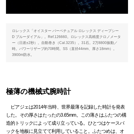
ロレックス「オイスター パーペチュアル ロレックス ディープシー
D ブルーダイアル」。Ref.126660。ロレックス高精度クロノメータ
ー（日差±2秒）。自動巻き（Cal.3235）。31石。2万8800振動／
時。パワーリザーブ約70時間。SS（直径44mm、厚さ18mm）。
3900m防水。
極薄の機械式腕時計
ピアジェは2014年当時、世界最薄を記録した時計を発表
した。その厚さはたったの3.65mm。この薄さはふたつの構
造的トリックによって成り立っている。ひとつはケースバ
ックを地板に見立てて利用していること。ふたつめは、オ