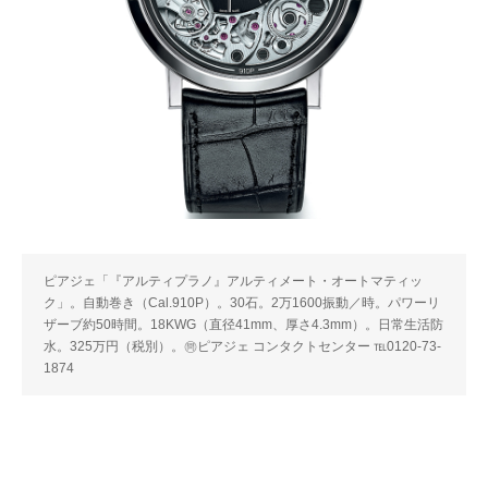
ピアジェ「『アルティプラノ』アルティメート・オートマティッ
ク」。自動巻き（Cal.910P）。30石。2万1600振動／時。パワーリ
ザーブ約50時間。18KWG（直径41mm、厚さ4.3mm）。日常生活防
水。325万円（税別）。㉄ピアジェ コンタクトセンター ℡0120-73-
1874