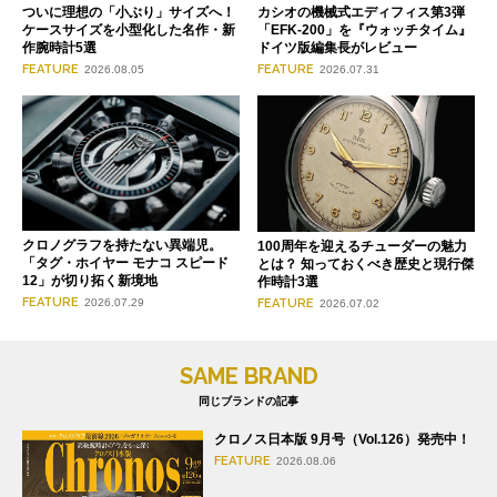
ついに理想の「小ぶり」サイズへ！
カシオの機械式エディフィス第3弾
ケースサイズを小型化した名作・新
「EFK-200」を『ウォッチタイム』
作腕時計5選
ドイツ版編集長がレビュー
FEATURE
FEATURE
2026.08.05
2026.07.31
クロノグラフを持たない異端児。
100周年を迎えるチューダーの魅力
「タグ・ホイヤー モナコ スピード
とは？ 知っておくべき歴史と現行傑
12」が切り拓く新境地
作時計3選
FEATURE
FEATURE
2026.07.29
2026.07.02
SAME BRAND
同じブランドの記事
クロノス日本版 9月号（Vol.126）発売中！
FEATURE
2026.08.06