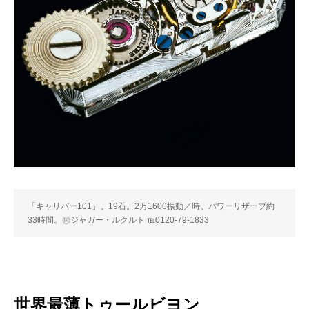
「キャリバー101」。19石。2万1600振動／時。パワーリザーブ約
33時間。㉄ジャガー・ルクルト ℡0120-79-1833
世界最薄トゥールビヨン