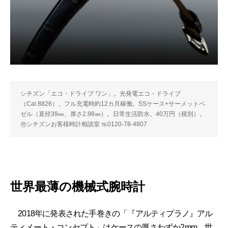
シチズン「エコ・ドライブ ワン」。光発電エコ・ドライブ
（Cal.8826）。フル充電時約12カ月稼働。SSケース+サーメットベ
ゼル（直径39㎜、厚さ2.98㎜）。日常生活防水。40万円（税別）。
㉄シチズンお客様時計相談室 ℡0120-78-4807
世界最薄の機械式腕時計
2018年に発表された手巻きの「『アルティプラノ』アル
ティメート・コンセプト」はケースの厚さわずか2mm、世