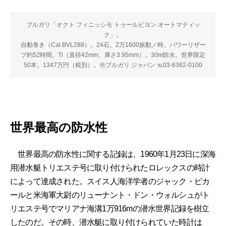
ブルガリ「オクト フィニッシモ トゥールビヨン オートマティッ
ク」。
自動巻き（Cal.BVL288）。24石。2万1600振動／時。パワーリザー
ブ約52時間。Ti（直径42mm、厚さ3.95mm）。30m防水。世界限定
50本。1347万円（税別）。㉄ブルガリ ジャパン ℡03-6362-0100
世界最高の防水性
世界最高の防水性に関する記録は、1960年1月23日に深海
用潜水艇トリエステ号に取り付けられたロレックスの時計
によって達成された。スイス人海洋学者のジャック・ピカ
ールと米海軍大尉のリューナント・ドン・ウォルシュがト
リエステ号でマリアナ海溝1万916mの潜水世界記録を樹立
したのだ。その時、潜水艇に取り付けられていた時計は