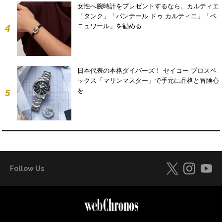
女性へ腕時計をプレゼントするなら。カルティエ
「タンク」「パンテール ドゥ カルティエ」「ベ
ニュワール」を勧める
4
日本代表の本格ダイバーズ！ セイコー プロスペ
ックス「マリンマスター」で手元に品格と冒険心
を
5
Follow Us