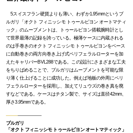
5スイスフラン硬貨よりも薄い、わずか1.95mmというブ
ルガリ「オクト フィニッシモ トゥールビヨン オートマティ
ック」のムーブメントは、トゥールビヨン搭載腕時計とし
て世界最薄の記録を誇っている。極薄ケースに内蔵される
のは手巻きのオクト フィニッシモ トゥールビヨンをベース
に自動巻きの両方向巻き上げ式ペリフェラルローターを加
えたキャリバーBVL288である。この設計にさまざまな工夫
をちりばめることで、ブルガリはムーブメントを可能な限
り薄く仕上げることに成功した。例えば地板の外周にペリ
フェラルローターを採用し、加えてリュウズの巻き真を廃
すなどである。ケースはチタン製で、サイズは直径42mm、
厚さ3.95mmである。
ブルガリ
「オクト フィニッシモ トゥールビヨン オートマティック」