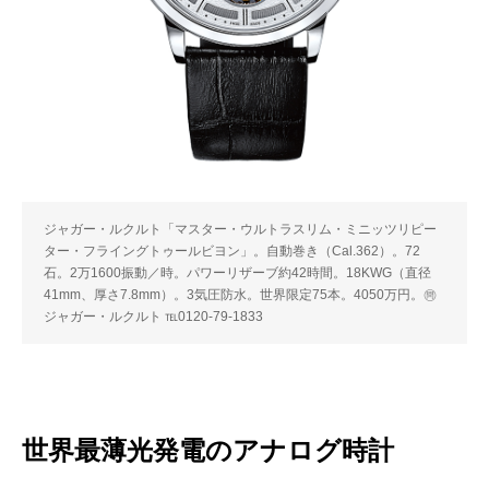
ジャガー・ルクルト「マスター・ウルトラスリム・ミニッツリピー
ター・フライングトゥールビヨン」。自動巻き（Cal.362）。72
石。2万1600振動／時。パワーリザーブ約42時間。18KWG（直径
41mm、厚さ7.8mm）。3気圧防水。世界限定75本。4050万円。㉄
ジャガー・ルクルト ℡0120-79-1833
世界最薄光発電のアナログ時計