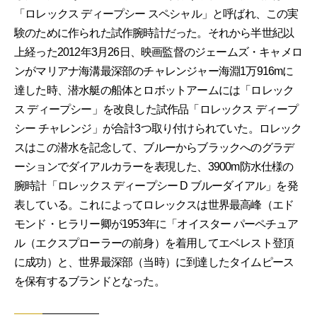
「ロレックス ディープシー スペシャル」と呼ばれ、この実
験のために作られた試作腕時計だった。それから半世紀以
上経った2012年3月26日、映画監督のジェームズ・キャメロ
ンがマリアナ海溝最深部のチャレンジャー海淵1万916mに
達した時、潜水艇の船体とロボットアームには「ロレック
ス ディープシー」を改良した試作品「ロレックス ディープ
シー チャレンジ」が合計3つ取り付けられていた。ロレック
スはこの潜水を記念して、ブルーからブラックへのグラデ
ーションでダイアルカラーを表現した、3900m防水仕様の
腕時計「ロレックス ディープシー D ブルーダイアル」を発
表している。これによってロレックスは世界最高峰（エド
モンド・ヒラリー卿が1953年に「オイスター パーペチュア
ル（エクスプローラーの前身）を着用してエベレスト登頂
に成功）と、世界最深部（当時）に到達したタイムピース
を保有するブランドとなった。