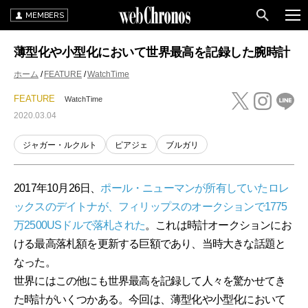
MEMBERS
薄型化や小型化において世界最高を記録した腕時計
ホーム
FEATURE
WatchTime
FEATURE
WatchTime
2020.03.04
ジャガー・ルクルト
ピアジェ
ブルガリ
2017年10月26日、
ポール・ニューマンが所有していたロレ
ックスのデイトナが、フィリップスのオークションで1775
万2500USドルで落札された
。これは時計オークションにお
ける最高落札額を更新する巨額であり、当時大きな話題と
なった。
世界にはこの他にも世界最高を記録して人々を驚かせてき
た時計がいくつかある。今回は、薄型化や小型化において