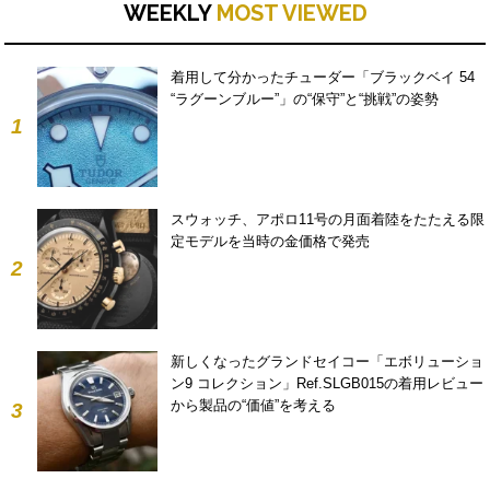
WEEKLY
MOST VIEWED
着用して分かったチューダー「ブラックベイ 54
“ラグーンブルー”」の“保守”と“挑戦”の姿勢
1
スウォッチ、アポロ11号の月面着陸をたたえる限
定モデルを当時の金価格で発売
2
新しくなったグランドセイコー「エボリューショ
ン9 コレクション」Ref.SLGB015の着用レビュー
から製品の“価値”を考える
3