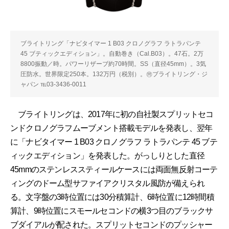
ブライトリング「ナビタイマー 1 B03 クロノグラフ ラトラパンテ
45 ブティックエディション」。自動巻き（Cal.B03）。47石。2万
8800振動／時。パワーリザーブ約70時間。SS（直径45mm）。3気
圧防水。世界限定250本。132万円（税別）。㉄ブライトリング・ジ
ャパン ℡03-3436-0011
ブライトリングは、2017年に初の自社製スプリットセコ
ンドクロノグラフムーブメント搭載モデルを発表し、翌年
に「ナビタイマー 1 B03 クロノグラフ ラトラパンテ 45 ブテ
ィックエディション」を発表した。がっしりとした直径
45mmのステンレススティールケースには両面無反射コーテ
ィングのドーム型サファイアクリスタル風防が備えられ
る。文字盤の3時位置には30分積算計、6時位置に12時間積
算計、9時位置にスモールセコンドの横3つ目のブラックサ
ブダイアルが配された。スプリットセコンドのプッシャー