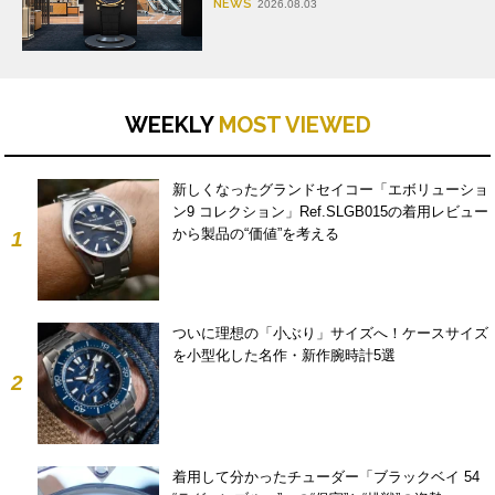
NEWS
2026.08.03
WEEKLY
MOST VIEWED
新しくなったグランドセイコー「エボリューショ
ン9 コレクション」Ref.SLGB015の着用レビュー
から製品の“価値”を考える
1
ついに理想の「小ぶり」サイズへ！ケースサイズ
を小型化した名作・新作腕時計5選
2
着用して分かったチューダー「ブラックベイ 54