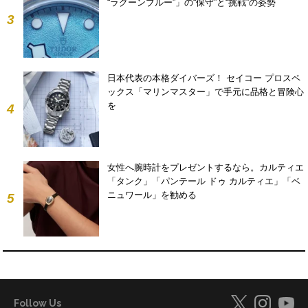
“ラグーンブルー”」の“保守”と“挑戦”の姿勢
3
日本代表の本格ダイバーズ！ セイコー プロスペ
ックス「マリンマスター」で手元に品格と冒険心
を
4
女性へ腕時計をプレゼントするなら。カルティエ
「タンク」「パンテール ドゥ カルティエ」「ベ
ニュワール」を勧める
5
Follow Us