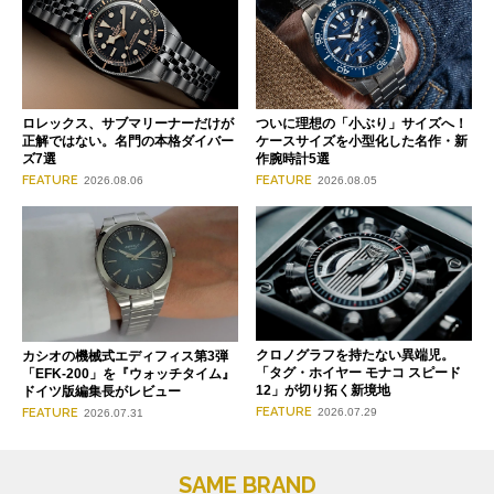
ロレックス、サブマリーナーだけが
ついに理想の「小ぶり」サイズへ！
正解ではない。名門の本格ダイバー
ケースサイズを小型化した名作・新
ズ7選
作腕時計5選
FEATURE
FEATURE
2026.08.06
2026.08.05
クロノグラフを持たない異端児。
カシオの機械式エディフィス第3弾
「タグ・ホイヤー モナコ スピード
「EFK-200」を『ウォッチタイム』
12」が切り拓く新境地
ドイツ版編集長がレビュー
FEATURE
FEATURE
2026.07.29
2026.07.31
SAME BRAND