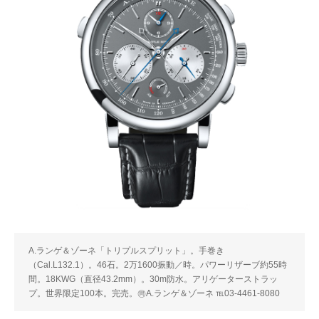
A.ランゲ＆ゾーネ「トリプルスプリット」。手巻き
（Cal.L132.1）。46石。2万1600振動／時。パワーリザーブ約55時
間。18KWG（直径43.2mm）。30m防水。アリゲーターストラッ
プ。世界限定100本。完売。㉄A.ランゲ＆ゾーネ ℡03-4461-8080