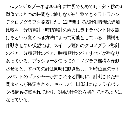
A.ランゲ＆ゾーネは2018年に世界で初めて時・分・秒の3
単位でふたつの時間を比較しながら計測できるラトラパン
テクロノグラフを発表した。12時間までの計測時間の追加
比較を、分積算計・時積算計の両方にラトラパント針を設
けるという驚くべき方法によって可能としている。機構を
作動させない状態では、スイープ運針のクロノグラフ秒針
のペア、分積算針のペア、時積算針のペアすべてが重なり
あっている。プッシャーを使ってクロノグラフ機構を作動
させると、すべての針は同時に動き出し、10時位置のラト
ラパントのプッシャーが押されると同時に、計測された中
間タイムが確定される。キャリバーL132.1にはフライバッ
ク機構も搭載されており、3組の針全部を操作できるように
なっている。