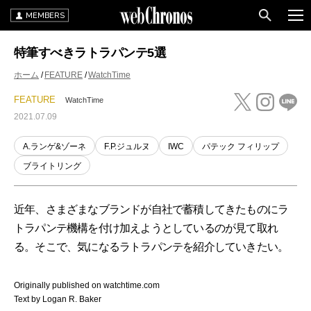
MEMBERS
特筆すべきラトラパンテ5選
ホーム
FEATURE
WatchTime
FEATURE
WatchTime
2021.07.09
A.ランゲ&ゾーネ
F.P.ジュルヌ
IWC
パテック フィリップ
ブライトリング
近年、さまざまなブランドが自社で蓄積してきたものにラ
トラパンテ機構を付け加えようとしているのが見て取れ
る。そこで、気になるラトラパンテを紹介していきたい。
Originally published on watchtime.com
Text by Logan R. Baker