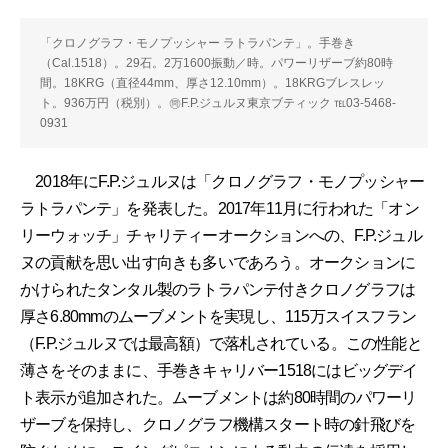
「クロノグラフ・モノプッシャー ラトラパンテ」。手巻き
（Cal.1518）。29石。2万1600振動／時。パワーリザーブ約80時
間。18KRG（直径44mm、厚さ12.10mm）。18KRGブレスレッ
ト。936万円（税別）。㉄F.P.ジュルヌ東京ブティック ℡03-5468-
0931
2018年にF.P.ジュルヌは「クロノグラフ・モノプッシャー
ラトラパンテ」を発表した。2017年11月に行われた「オン
リーウォッチ」チャリティーオークションへの、F.P.ジュル
ヌの貢献を思い出す向きも多いであろう。オークションに
かけられたタンタル製のラトラパンテ付きクロノグラフは
厚さ6.80mmのムーブメントを実現し、115万スイスフラン
（F.P.ジュルヌでは最高額）で落札されている。この性能と
薄さをそのままに、手巻きキャリバー1518にはビッグデイ
ト表示が追加された。ムーブメントは約80時間のパワーリ
ザーブを保持し、クロノグラフ機構スタート時の針飛びを