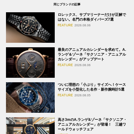
同じブランドの記事
ロレックス、サブマリーナーだけが正解で
はない。名門の本格ダイバーズ7選
FEATURE
2026.08.06
最良のアニュアルカレンダーを求めて。A.
ランゲ＆ゾーネ「サクソニア・アニュアル
カレンダー」がアップデート
FEATURE
2026.08.06
ついに理想の「小ぶり」サイズへ！ケース
サイズを小型化した名作・新作腕時計5選
FEATURE
2026.08.05
高さ3mのA.ランゲ&ゾーネ「サクソニア・
アニュアルカレンダー」が登場！ 三越ワ
ールドウォッチフェア