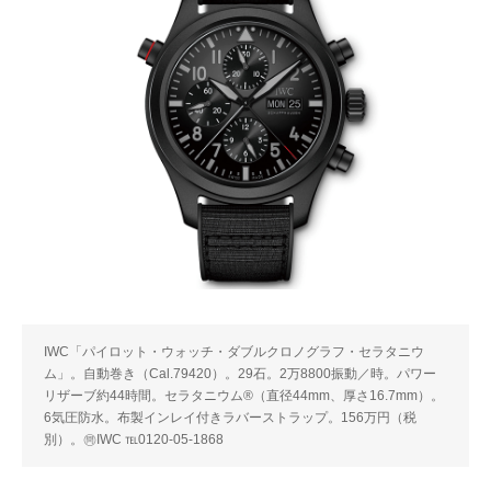
IWC「パイロット・ウォッチ・ダブルクロノグラフ・セラタニウ
ム」。自動巻き（Cal.79420）。29石。2万8800振動／時。パワー
リザーブ約44時間。セラタニウム®（直径44mm、厚さ16.7mm）。
6気圧防水。布製インレイ付きラバーストラップ。156万円（税
別）。㉄IWC ℡0120-05-1868