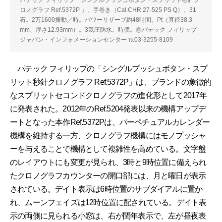
ロノグラフ Ref.5372P 」。手巻き（Cal.CHR 27-525 PS Q）。31
石。2万1600振動／時。パワーリザーブ約48時間。Pt（直径38.3
mm、厚さ12.93mm）。3気圧防水。時価。㉄パテック フィリップ
ジャパン・インフォメーションセンター ℡03-3255-8109
パテック フィリップの「シングルプッシュボタン・スプ
リット秒針クロノグラフ Ref.5372P」は、ブランドの象徴的
なスプリットセコンドクロノグラフの進化形として2017年
に発表された。2012年のRef.5204発表以来の機構アップデ
ートとなった本作Ref.5372Pは、パーペチュアルカレンダー
機構を維持する一方、クロノグラフ機構にはモノプッシャ
ーを与えることで機構として複雑性を高めている。文字盤
のレイアウトにも変更が見られ、3時と9時位置に備えられ
たクロノグラフカウンターの開口部には、月と曜日が表示
されている。デイト表示は6時位置のサブダイアルに置か
れ、ムーンフェイズは12時位置に配されている。デイト表
示の両側に見られる小窓は、右が閏年表示で、左が昼夜表