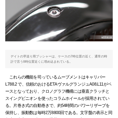
デイトの早送り用プッシャーは、ケースの7時位置の近く、通常の時
計で言う8時位置近くに埋め込まれている。
これらの機能を司っているムーブメントはキャリバー
L788.2 で、信頼のおけるETAヴァルグランジュA08.L11がベ
ースとなっており、クロノグラフ機構には垂直クラッチと
スイングピニオンを使ったコラムホイールが採用されてい
る。片巻き式の自動巻きで、約54時間のパワーリザーブを
保持し、振動数は毎時2万8800回である。文字盤の表示と同