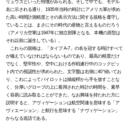
リュウズといった特徴がみられる。そして中でも、モデル
名に示される通り、1935年当時の時計にアメリカ軍が求め
た高い時間計測精度とその表示方法に関する規格を遵守し
ていることは、まさにその時代の産物と言えるものだろう
（アメリカ空軍は1947年に独立部隊となる、本機の原型は
それ以前に誕生している）。
これらの規格は、「タイプ A-7」の名を冠する時計すべて
が備えていなければならないものであり、最高の精度だけ
でなく、堅牢性や、空中における作戦遂行中のコックピッ
ト内での視認性が求められた。文字盤は右側に40°傾いてお
り、これによってパイロットは操縦桿から手を放すことな
く、分厚いグローブの上に着用された時計の時間を、素早
く容易に読み取ることができた。なお興味を持たれた方に
説明すると、アヴィゲーションは航空関連を意味する「ア
ヴィエーション」と航行を意味する「ナヴィゲーション」
からなる造語である。