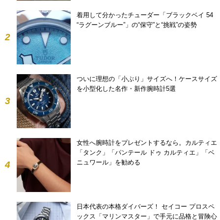
着用して分かったチューダー「ブラックベイ 54
“ラグーンブルー”」の“保守”と“挑戦”の姿勢
2
ついに理想の「小ぶり」サイズへ！ケースサイズ
を小型化した名作・新作腕時計5選
3
女性へ腕時計をプレゼントするなら。カルティエ
「タンク」「パンテール ドゥ カルティエ」「ベ
ニュワール」を勧める
4
日本代表の本格ダイバーズ！ セイコー プロスペ
ックス「マリンマスター」で手元に品格と冒険心