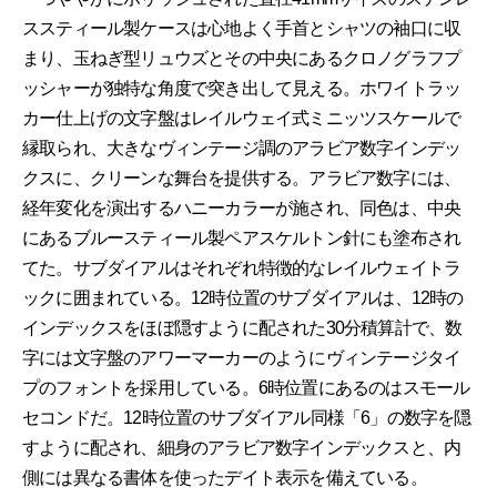
ススティール製ケースは心地よく手首とシャツの袖口に収
まり、玉ねぎ型リュウズとその中央にあるクロノグラフプ
ッシャーが独特な角度で突き出して見える。ホワイトラッ
カー仕上げの文字盤はレイルウェイ式ミニッツスケールで
縁取られ、大きなヴィンテージ調のアラビア数字インデッ
クスに、クリーンな舞台を提供する。アラビア数字には、
経年変化を演出するハニーカラーが施され、同色は、中央
にあるブルースティール製ペアスケルトン針にも塗布され
てた。サブダイアルはそれぞれ特徴的なレイルウェイトラ
ックに囲まれている。12時位置のサブダイアルは、12時の
インデックスをほぼ隠すように配された30分積算計で、数
字には文字盤のアワーマーカーのようにヴィンテージタイ
プのフォントを採用している。6時位置にあるのはスモール
セコンドだ。12時位置のサブダイアル同様「6」の数字を隠
すように配され、細身のアラビア数字インデックスと、内
側には異なる書体を使ったデイト表示を備えている。