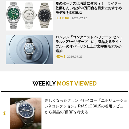
夏のボーナスは時計に使おう！ ライター
佐藤しんいちが50万円台を目安におすすめ
モデルを5本選ぶ
FEATURE
2026.07.25
ロンジン「コンクエスト ヘリテージ セント
ラル パワーリザーブ」に、気品あるライト
ブルーのオパーリン仕上げ文字盤モデルが
追加
NEWS
2026.07.25
WEEKLY
MOST VIEWED
新しくなったグランドセイコー「エボリューショ
ン9 コレクション」Ref.SLGB015の着用レビュー
から製品の“価値”を考える
1