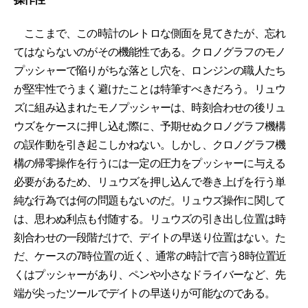
ここまで、この時計のレトロな側面を見てきたが、忘れ
てはならないのがその機能性である。クロノグラフのモノ
プッシャーで陥りがちな落とし穴を、ロンジンの職人たち
が堅牢性でうまく避けたことは特筆すべきだろう。リュウ
ズに組み込まれたモノプッシャーは、時刻合わせの後リュ
ウズをケースに押し込む際に、予期せぬクロノグラフ機構
の誤作動を引き起こしかねない。しかし、クロノグラフ機
構の帰零操作を行うには一定の圧力をプッシャーに与える
必要があるため、リュウズを押し込んで巻き上げを行う単
純な行為では何の問題もないのだ。リュウズ操作に関して
は、思わぬ利点も付随する。リュウズの引き出し位置は時
刻合わせの一段階だけで、デイトの早送り位置はない。た
だ、ケースの7時位置の近く、通常の時計で言う8時位置近
くはプッシャーがあり、ペンや小さなドライバーなど、先
端が尖ったツールでデイトの早送りが可能なのである。