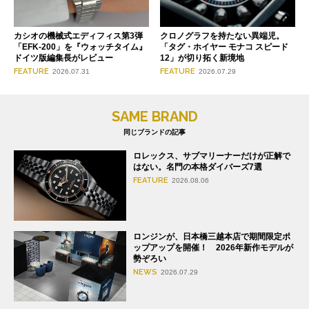
クロノグラフを持たない異端児。
カシオの機械式エディフィス第3弾
「タグ・ホイヤー モナコ スピード
「EFK-200」を『ウォッチタイム』
12」が切り拓く新境地
ドイツ版編集長がレビュー
FEATURE
FEATURE
2026.07.29
2026.07.31
SAME BRAND
同じブランドの記事
ロレックス、サブマリーナーだけが正解で
はない。名門の本格ダイバーズ7選
FEATURE
2026.08.06
ロンジンが、日本橋三越本店で期間限定ポ
ップアップを開催！ 2026年新作モデルが
勢ぞろい
NEWS
2026.07.29