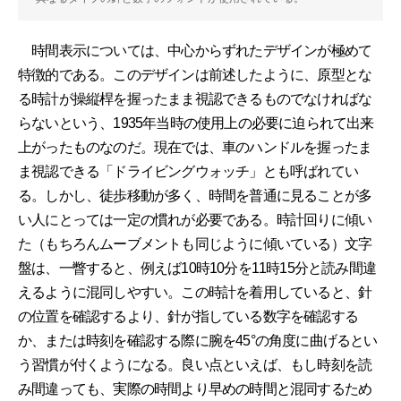
時間表示については、中心からずれたデザインが極めて
特徴的である。このデザインは前述したように、原型とな
る時計が操縦桿を握ったまま視認できるものでなければな
らないという、1935年当時の使用上の必要に迫られて出来
上がったものなのだ。現在では、車のハンドルを握ったま
ま視認できる「ドライビングウォッチ」とも呼ばれてい
る。しかし、徒歩移動が多く、時間を普通に見ることが多
い人にとっては一定の慣れが必要である。時計回りに傾い
た（もちろんムーブメントも同じように傾いている）文字
盤は、一瞥すると、例えば10時10分を11時15分と読み間違
えるように混同しやすい。この時計を着用していると、針
の位置を確認するより、針が指している数字を確認する
か、または時刻を確認する際に腕を45°の角度に曲げるとい
う習慣が付くようになる。良い点といえば、もし時刻を読
み間違っても、実際の時間より早めの時間と混同するため