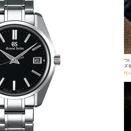
つ
ズ
FE