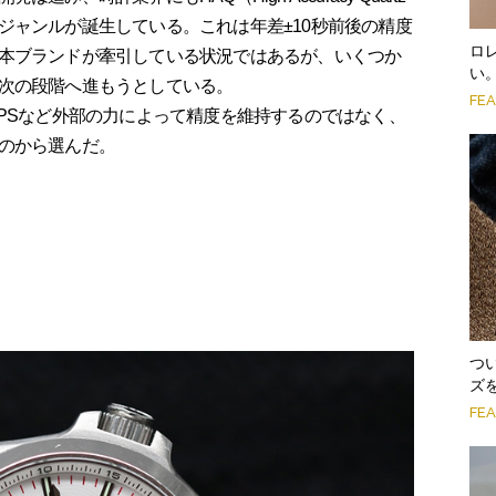
ジャンルが誕生している。これは年差±10秒前後の精度
ロ
本ブランドが牽引している状況ではあるが、いくつか
い
次の段階へ進もうとしている。
FE
PSなど外部の力によって精度を維持するのではなく、
のから選んだ。
つ
ズ
FE