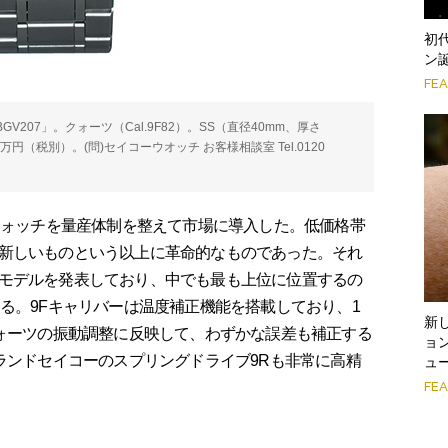
初
ン
FE
207」。クォーツ（Cal.9F82）。SS（直径40mm、厚さ
万円（税別）。(問)セイコーウオッチ お客様相談室 Tel.0120
ウォッチを量産体制を整えて市場に導入した。低価格帯
新しいものという以上に革命的なものであった。それ
モデルを発表しており、中でも最も上位に位置するの
る。9Fキャリバーは温度補正機能を搭載しており、1
新
クォーツの振動調整に反映して、わずかな誤差も補正する
ョン
ランドセイコーのスプリングドライブ9Rも非常に高精
ュ
FE