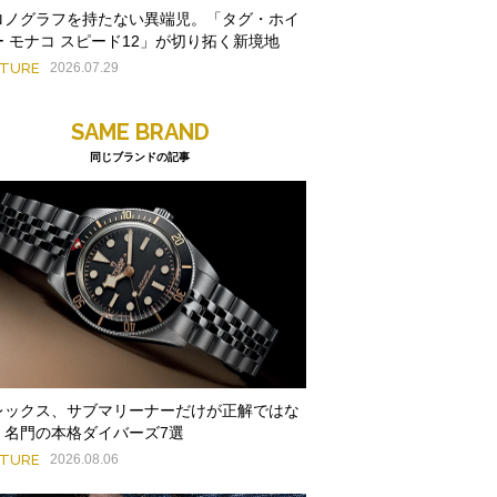
ロノグラフを持たない異端児。「タグ・ホイ
ー モナコ スピード12」が切り拓く新境地
ATURE
2026.07.29
SAME BRAND
同じブランドの記事
レックス、サブマリーナーだけが正解ではな
。名門の本格ダイバーズ7選
ATURE
2026.08.06