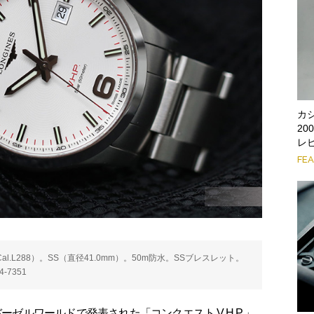
カ
2
レ
FE
al.L288）。SS（直径41.0mm）。50m防水。SSブレスレット。
-7351
ーゼルワールドで発表された「コンクエスト V.H.P.」