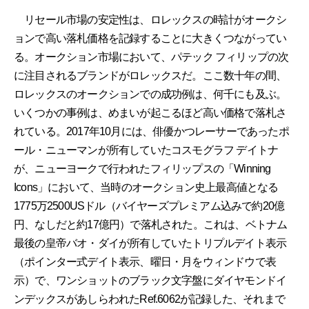
リセール市場の安定性は、ロレックスの時計がオークシ
ョンで高い落札価格を記録することに大きくつながってい
る。オークション市場において、パテック フィリップの次
に注目されるブランドがロレックスだ。ここ数十年の間、
ロレックスのオークションでの成功例は、何千にも及ぶ。
いくつかの事例は、めまいが起こるほど高い価格で落札さ
れている。2017年10月には、俳優かつレーサーであったポ
ール・ニューマンが所有していたコスモグラフ デイトナ
が、ニューヨークで行われたフィリップスの「Winning
Icons」において、当時のオークション史上最高値となる
1775万2500USドル（バイヤーズプレミアム込みで約20億
円、なしだと約17億円）で落札された。これは、ベトナム
最後の皇帝バオ・ダイが所有していたトリプルデイト表示
（ポインター式デイト表示、曜日・月をウィンドウで表
示）で、ワンショットのブラック文字盤にダイヤモンドイ
ンデックスがあしらわれたRef.6062が記録した、それまで