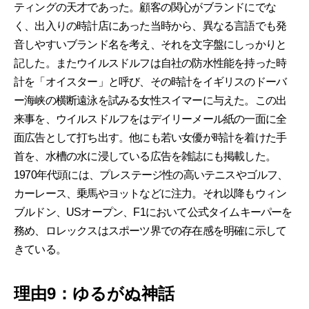
ティングの天才であった。顧客の関心がブランドにでな
く、出入りの時計店にあった当時から、異なる言語でも発
音しやすいブランド名を考え、それを文字盤にしっかりと
記した。またウイルスドルフは自社の防水性能を持った時
計を「オイスター」と呼び、その時計をイギリスのドーバ
ー海峡の横断遠泳を試みる女性スイマーに与えた。この出
来事を、ウイルスドルフをはデイリーメール紙の一面に全
面広告として打ち出す。他にも若い女優が時計を着けた手
首を、水槽の水に浸している広告を雑誌にも掲載した。
1970年代頭には、プレステージ性の高いテニスやゴルフ、
カーレース、乗馬やヨットなどに注力。それ以降もウィン
ブルドン、USオープン、F1において公式タイムキーパーを
務め、ロレックスはスポーツ界での存在感を明確に示して
きている。
理由9：ゆるがぬ神話