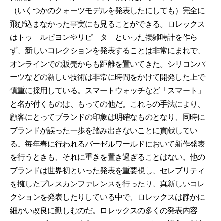
（いくつかのクォーツモデルを発表したにしても）完全に
飛び込まなかった事実にも見ることができる。ロレックス
はトゥールビヨンやリピーターといった複雑時計を作ら
ず、新しいコレクションを発表することは非常にまれで、
オンラインでの販売からも距離を置いてきた。シリコンパ
ーツなどの新しい技術は非常に時間をかけて開発した上で
慎重に採用している。スマートウォッチなど「スマート」
と名が付くものは、もっての他だ。これらの手法により、
顧客にとってブランドの印象は明確なものとなり、同時に
ブランドが誤った一歩を踏み出さないことに貢献してい
る。毎年春に行われるバーゼルワールドにおいて新作発表
を行うときも、それに重きを置き過ぎることはない。他の
ブランドは世界初といった発表を重要視し、セレブリティ
を擁したプレスカンファレンスを行ったり、真新しいコレ
クションを発表したりしている中で、ロレックスは静かに
細かい改良に勤しむのだ。ロレックスの多くの発表内容