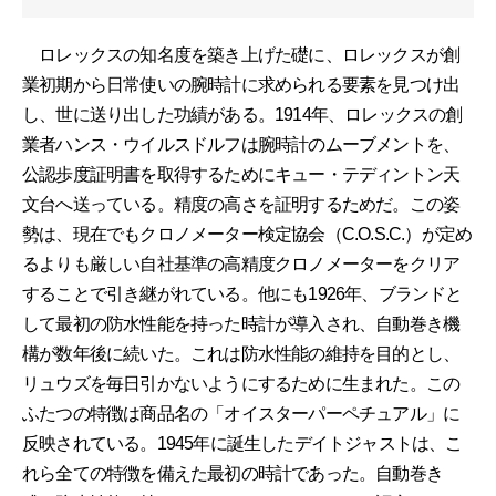
ロレックスの知名度を築き上げた礎に、ロレックスが創
業初期から日常使いの腕時計に求められる要素を見つけ出
し、世に送り出した功績がある。1914年、ロレックスの創
業者ハンス・ウイルスドルフは腕時計のムーブメントを、
公認歩度証明書を取得するためにキュー・テディントン天
文台へ送っている。精度の高さを証明するためだ。この姿
勢は、現在でもクロノメーター検定協会（C.O.S.C.）が定め
るよりも厳しい自社基準の高精度クロノメーターをクリア
することで引き継がれている。他にも1926年、ブランドと
して最初の防水性能を持った時計が導入され、自動巻き機
構が数年後に続いた。これは防水性能の維持を目的とし、
リュウズを毎日引かないようにするために生まれた。この
ふたつの特徴は商品名の「オイスターパーペチュアル」に
反映されている。1945年に誕生したデイトジャストは、こ
れら全ての特徴を備えた最初の時計であった。自動巻き