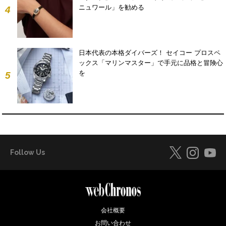
ニュワール」を勧める
4
日本代表の本格ダイバーズ！ セイコー プロスペ
ックス「マリンマスター」で手元に品格と冒険心
を
5
Follow Us
会社概要
お問い合わせ