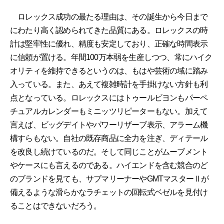
ロレックス成功の最たる理由は、その誕生から今日まで
にわたり高く認められてきた品質にある。ロレックスの時
計は堅牢性に優れ、精度も安定しており、正確な時間表示
に信頼が置ける。年間100万本弱を生産しつつ、常にハイク
オリティを維持できるというのは、もはや芸術の域に踏み
入っている。また、あえて複雑時計を手掛けない方針も利
点となっている。ロレックスにはトゥールビヨンもパーペ
チュアルカレンダーもミニッツリピーターもない。加えて
言えば、ビッグデイトやパワーリザーブ表示、アラーム機
構すらもない。自社の既存商品に全力を注ぎ、ディテール
を改良し続けているのだ。そして同じことがムーブメント
やケースにも言えるのである。ハイエンドを含む競合のど
のブランドを見ても、サブマリーナーやGMTマスターⅡが
備えるような滑らかなラチェットの回転式ベゼルを見付け
ることはできないだろう。