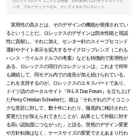
ロレックスのアイコニックな特徴、日付表示の上のサイクロップレ
ンズ、フルーテッドベゼル、そしてメタルブレスレット。
実用性の高さとは、そのデザインの機能が発揮されてい
るということだ。ロレックスのデザインは防水性能と視認
性に貢献し、それに加え、センター針のスイープセコンド
運針やデイト表示を拡大するサイクロップレンズ（これも
ハンス・ウイルスドルフの考案）なども特徴的で実用性が
ある。ロレックスの現行のコレクションは、これまで何年
も継続して、同モデル内での改良が加え続けられている。
これを支持するのが、ロレックスのエキスパートであり、
ドイツ語のポータルサイト『R-L-X Das Forum』を立ち上げ
たPercy Christian Schoelerだ。彼は「それぞれのアイコニッ
クな意匠に対して、数十年にわたり、徹底的に検討された
変更だけが加えられてきたことが、結果として外観に対す
る高い認知度につながった」と語る。突然のデザイン変更
や方針転換はなく、ケースサイズの変更でさえあまり行わ