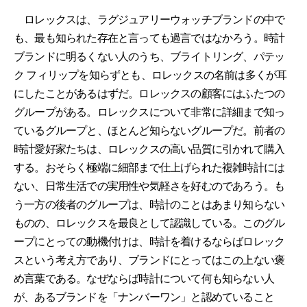
ロレックスは、ラグジュアリーウォッチブランドの中で
も、最も知られた存在と言っても過言ではなかろう。時計
ブランドに明るくない人のうち、ブライトリング、パテッ
ク フィリップを知らずとも、ロレックスの名前は多くが耳
にしたことがあるはずだ。ロレックスの顧客にはふたつの
グループがある。ロレックスについて非常に詳細まで知っ
ているグループと、ほとんど知らないグループだ。前者の
時計愛好家たちは、ロレックスの高い品質に引かれて購入
する。おそらく極端に細部まで仕上げられた複雑時計には
ない、日常生活での実用性や気軽さを好むのであろう。も
う一方の後者のグループは、時計のことはあまり知らない
ものの、ロレックスを最良として認識している。このグル
ープにとっての動機付けは、時計を着けるならばロレック
スという考え方であり、ブランドにとってはこの上ない褒
め言葉である。なぜならば時計について何も知らない人
が、あるブランドを「ナンバーワン」と認めていること