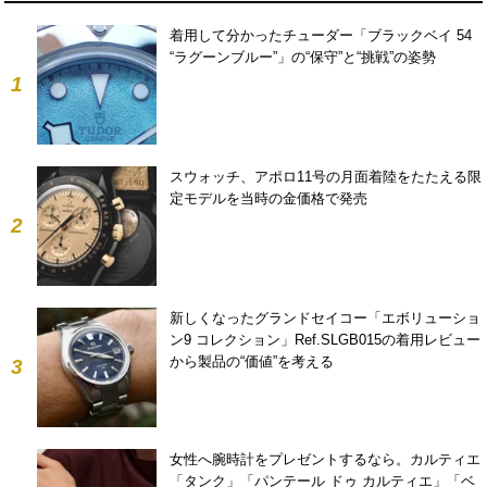
着用して分かったチューダー「ブラックベイ 54
“ラグーンブルー”」の“保守”と“挑戦”の姿勢
1
スウォッチ、アポロ11号の月面着陸をたたえる限
定モデルを当時の金価格で発売
2
新しくなったグランドセイコー「エボリューショ
ン9 コレクション」Ref.SLGB015の着用レビュー
から製品の“価値”を考える
3
女性へ腕時計をプレゼントするなら。カルティエ
「タンク」「パンテール ドゥ カルティエ」「ベ