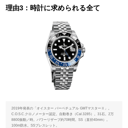
理由3：時計に求められる全て
2019年発表の「オイスター パーペチュアル GMTマスターⅡ」。
C.O.S.C.クロノメーター認定。自動巻き（Cal.3285）。31石。2万
8800振動／時。パワーリザーブ約70時間。SS（直径40mm）。
100m防水。SSブレスレット。