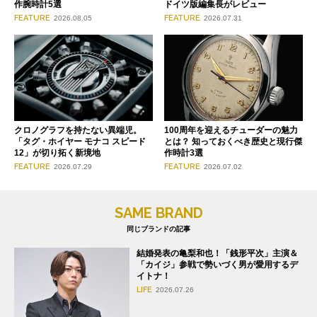
作腕時計5選
ドイツ版編集長がレビュー
FEATURE
FEATURE
2026.08.05
2026.07.31
クロノグラフを持たない異端児。
100周年を迎えるチューダーの魅力
「タグ・ホイヤー モナコ スピード
とは？ 知っておくべき歴史と現行傑
12」が切り拓く新境地
作時計3選
FEATURE
FEATURE
2026.07.29
2026.07.02
SAME BRAND
同じブランドの記事
結婚発表の亀梨和也！「銭形平次」主演＆
「カイジ」参戦で勢いづく男が愛用するデ
イトナ！
LIFE
2026.07.26