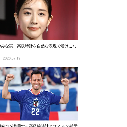
中みな実、高級時計を自然な表現で着けこな
E
2026.07.19
田麻也が着用する高級腕時計とは？ その哲学