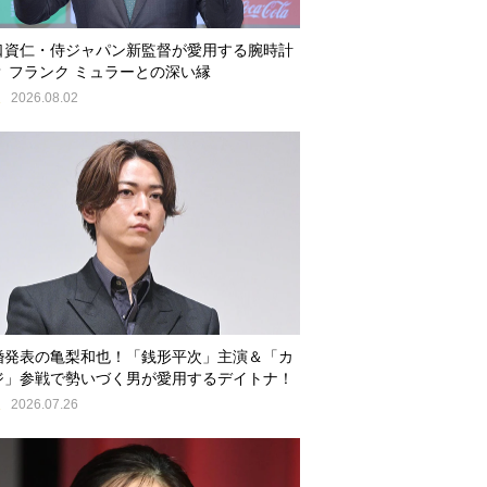
口資仁・侍ジャパン新監督が愛用する腕時計
？ フランク ミュラーとの深い縁
E
2026.08.02
婚発表の亀梨和也！「銭形平次」主演＆「カ
ジ」参戦で勢いづく男が愛用するデイトナ！
E
2026.07.26