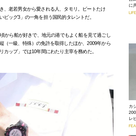
に
き、老若男女から愛される人、タモリ。ビートたけ
LIF
いビッグ3」の一角を担う国民的タレントだ。
の頃から船が好きで、地元の港でもよく船を見て過ごし
縦（一級、特殊）の免許を取得したほか、2009年から
リカップ」では10年間にわたり主宰を務めた。
カ
2
レ
FE