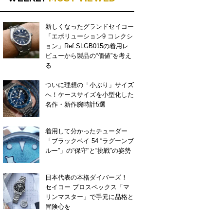
新しくなったグランドセイコー
「エボリューション9 コレクシ
ョン」Ref.SLGB015の着用レ
ビューから製品の“価値”を考え
る
ついに理想の「小ぶり」サイズ
へ！ケースサイズを小型化した
名作・新作腕時計5選
着用して分かったチューダー
「ブラックベイ 54 “ラグーンブ
ルー”」の“保守”と“挑戦”の姿勢
日本代表の本格ダイバーズ！
セイコー プロスペックス「マ
リンマスター」で手元に品格と
冒険心を