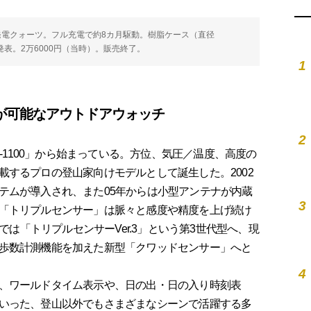
ー発電クォーツ。フル充電で約8カ月駆動。樹脂ケース（直径
15年発表。2万6000円（当時）。販売終了。
1
が可能なアウトドアウォッチ
2
-1100」から始まっている。方位、気圧／温度、高度の
載するプロの登山家向けモデルとして誕生した。2002
テムが導入され、また05年からは小型アンテナが内蔵
3
「トリプルセンサー」は脈々と感度や精度を上げ続け
」では「トリプルセンサーVer.3」という第3世代型へ、現
歩数計測機能を加えた新型「クワッドセンサー」へと
4
、ワールドタイム表示や、日の出・日の入り時刻表
いった、登山以外でもさまざまなシーンで活躍する多