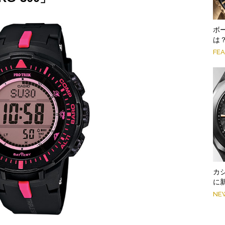
ボ
は
FE
カシ
に新
NE