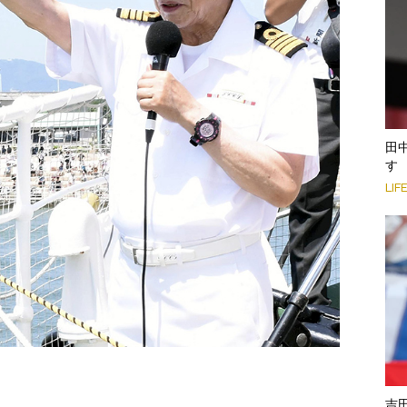
田
す
LIF
吉