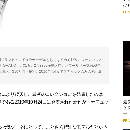
ひ
FE
。同ブランドのレギュラーモデルとしては初めて外装にステンレスス
DATOMATIC）。31石。2万8800振動／時。パワーリザーブ約50時
2気圧防水。310万円（税別、2020年4月までブティックのみの先行展
合により復興し、最初のコレクションを発表したのは
最
周年である2019年10月24日に発表された新作が「オデュッ
ゲ
ー
FE
ンゲ&ゾーネにとって、ことさら特別なモデルだという