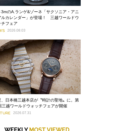
さ3mのA.ランゲ&ゾーネ「サクソニア・アニ
アルカレンダー」が登場！ 三越ワールドウ
ッチフェア
WS
2026.08.03
夏、日本橋三越本店が〝時計の聖地〟に。第
9回三越ワールドウォッチフェアが開催
ATURE
2026.07.31
WEEKLY
MOST VIEWED