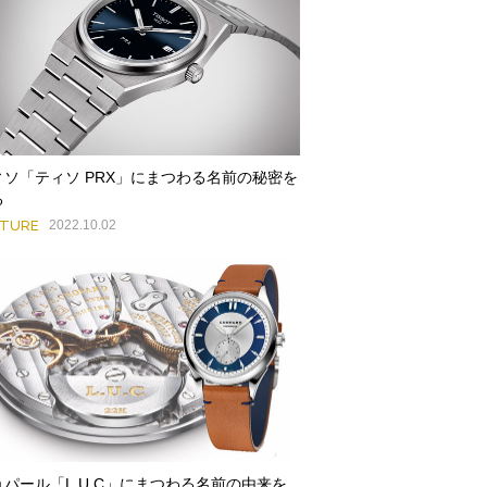
ィソ「ティソ PRX」にまつわる名前の秘密を
る
ATURE
2022.10.02
ョパール「L.U.C」にまつわる名前の由来を