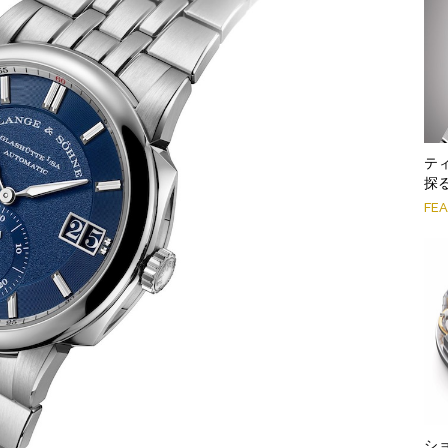
テ
探
FE
シ