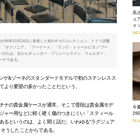
高
ュ
ォ
NE
Hが94年10月24日に発表した初の4つのコレクション。ドイツ語圏
」「サクソニア」「アーケード」「ランゲ・トゥールビヨン“プー
立つ3人は、左からギュンター・ブリュームライン、ウォルター・
ーテである。
ランゲ&ゾーネのスタンダードモデルで初のステンレスス
てより要望の多かったことだという。
チナの貴金属ケースが通常。そこで普段は貴金属モデ
今
ジャー用などに軽く硬く傷のつきにくい「スティール
2
FE
あるというのは、よく聞く話だ。いわゆる“ラグジュア
、そうしたことからである。