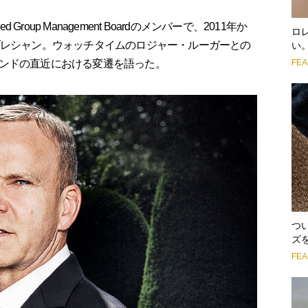
Group Management Boardのメンバーで、2011年か
ロ
ブレシャン。ウォッチタイムのロジャー・ルーガーとの
い
FE
ンドの直近における変遷を語った。
つ
ズ
FE