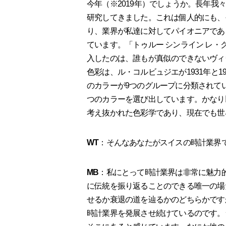
今年（※2019年）でしょうか。長年
研究してきました。これは個人的にも、
り、業界が私達に対してパイオニアであ
ています。「トゥルー シンライン レ・
入したのは、誰もが真似のできないヴィ
色彩は、ル・コルビュジエが1931年と1
のカラーが9つのグループに分類されて
つのカラーを選び出しています。かなり
考え抜かれた色彩学であり、現在でも世
WT
：そんなあなたがスイスの時計業界
MB
：私にとって時計業界は非常に魅力
に伝統を振り返ることのできる唯一の場
せるか衰退の道を辿るかのどちらかです
時計業界を発展させ続けているのです。