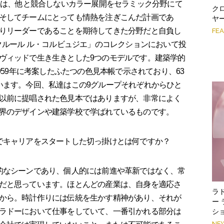
我々は、他と競合しないカラー展開をセラミック分野にて
ク
そしてチームにとっても情熱を注ぎこんだ計画であ
ヤ
りリーダーであることを期待してきた分野だと自負し
FE
クルール ル・コルビュジエ」のコレクションにおいて投
ヴィッドで生き生きとした9つのモデルです。建築学的
959年に考案したふたつの色見本帳で示されており、63
います。今回、私達はこの9グループそれぞれからひと
以前に提唱された色見本ではありますが、非常によく
界のデザインや建築学校で学ばれているものです。
でキャリアをスタートした切っ掛けとは何ですか？
的なシーンであり、個人的には前進や革新ではなく、常
だと思っています。ほとんどの産業は、自身を適応さ
ラ
から。時計作りには伝統を生かす精神があり、それが
ー
ラドーにおいて仕事をしていて、一番引かれる部分は
シ
NE