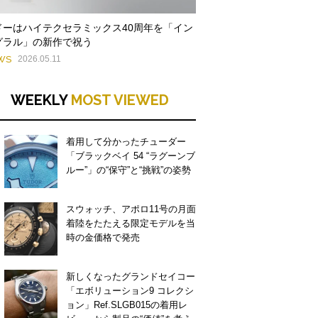
ドーはハイテクセラミックス40周年を「イン
グラル」の新作で祝う
WS
2026.05.11
WEEKLY
MOST VIEWED
着用して分かったチューダー
「ブラックベイ 54 “ラグーンブ
ルー”」の“保守”と“挑戦”の姿勢
スウォッチ、アポロ11号の月面
着陸をたたえる限定モデルを当
時の金価格で発売
新しくなったグランドセイコー
「エボリューション9 コレクシ
ョン」Ref.SLGB015の着用レ