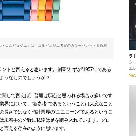
 ル・コルビュジエ」は、コルビュジエ考案のカラーパレットを祝福
ラ
ク
エ
ンドと言えると思います。創業“わずか”1957年である
NE
ようなものでしょうか？
に関して言えば、普通は弱点と思われる場合が多いです
業界において、“新参者”であるということは大変なこと
の長さではなく時計業界の“ユニコーン”であるというこ
は未着手の分野に私達は足を踏み入れています。グロ
と言える存在のように思います。