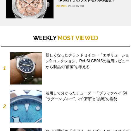
（RD#2）」のラストモデルを発表！
NEWS
2026.07.08
WEEKLY
MOST VIEWED
新しくなったグランドセイコー「エボリューショ
ン9 コレクション」Ref.SLGB015の着用レビュー
から製品の“価値”を考える
1
着用して分かったチューダー「ブラックベイ 54
“ラグーンブルー”」の“保守”と“挑戦”の姿勢
2