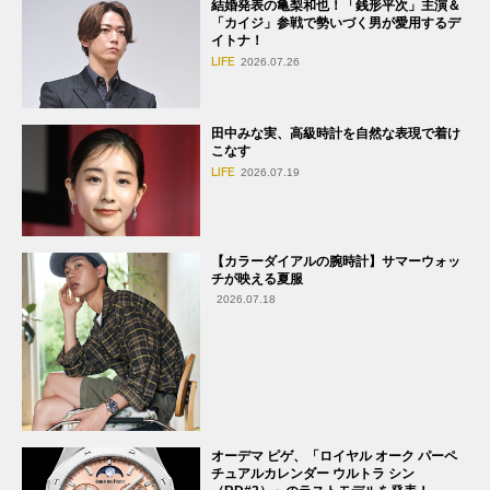
結婚発表の亀梨和也！「銭形平次」主演＆
「カイジ」参戦で勢いづく男が愛用するデ
イトナ！
LIFE
2026.07.26
田中みな実、高級時計を自然な表現で着け
こなす
LIFE
2026.07.19
【カラーダイアルの腕時計】サマーウォッ
チが映える夏服
2026.07.18
オーデマ ピゲ、「ロイヤル オーク パーペ
チュアルカレンダー ウルトラ シン