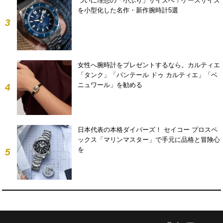
ついに理想の「小ぶり」サイズへ！ケースサイズ
を小型化した名作・新作腕時計5選
3
女性へ腕時計をプレゼントするなら。カルティエ
「タンク」「パンテール ドゥ カルティエ」「ベ
ニュワール」を勧める
4
日本代表の本格ダイバーズ！ セイコー プロスペ
ックス「マリンマスター」で手元に品格と冒険心
を
5