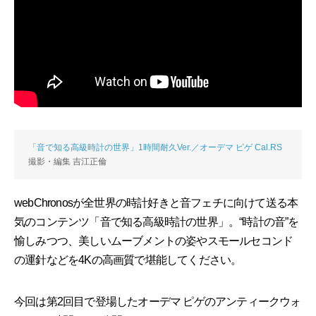
「音で知る高級時計の世界」1時間耐久Ver.／オーデマ ピゲ Cal.RS
撮影・編集 吉江正倫
webChronosが全世界の時計好きと音フェチに向けて送る本
気のコンテンツ「音で知る高級時計の世界」。“時計の音”を
愉しみつつ、美しいムーブメントの姿やスモールセコンド
の運針などを4Kの高画質で堪能してください。
今回は第2回目で登場したオーデマ ピゲのアンティークウォ