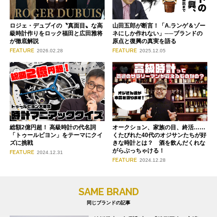
ロジェ・デュブイの〝真面目〟な高
山田五郎が断言！「A.ランゲ＆ゾー
級時計作りをロック福田と広田雅将
ネにしか作れない」──ブランドの
が徹底解説
原点と復興の真実を語る
FEATURE
FEATURE
2026.02.28
2025.12.05
総額2億円超！ 高級時計の代名詞
オークション、家族の目、終活……
「トゥールビヨン」をテーマにクイ
くたびれた40代のオジサンたちが好
ズに挑戦
きな時計とは？ 酒を飲んだくれな
がらぶっちゃける！
FEATURE
2024.12.31
FEATURE
2024.12.28
SAME BRAND
同じブランドの記事