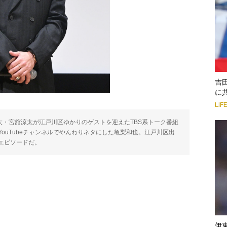
吉
に
LIF
辺翔太・宮舘涼太が江戸川区ゆかりのゲストを迎えたTBS系トーク番組
ouTubeチャンネルでやんわりネタにした亀梨和也。江戸川区出
エピソードだ。
伊