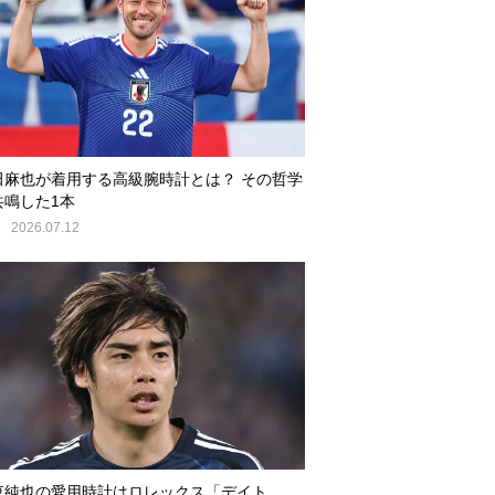
田麻也が着用する高級腕時計とは？ その哲学
共鳴した1本
E
2026.07.12
東純也の愛用時計はロレックス「デイト