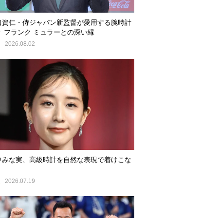
口資仁・侍ジャパン新監督が愛用する腕時計
？ フランク ミュラーとの深い縁
E
2026.08.02
中みな実、高級時計を自然な表現で着けこな
E
2026.07.19