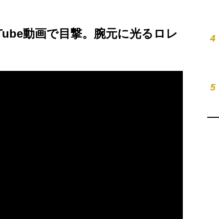
Tube動画で目撃。腕元に光るロレ
4
5