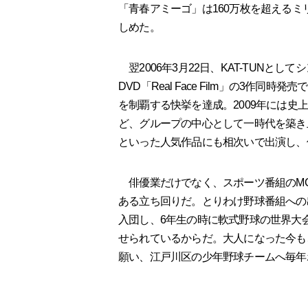
「青春アミーゴ」は160万枚を超える
しめた。
翌2006年3月22日、KAT-TUNとしてシング
DVD「Real Face Film」の3作
を制覇する快挙を達成。2009年には史
ど、グループの中心として一時代を築き上げ
といった人気作品にも相次いで出演し、
俳優業だけでなく、スポーツ番組のM
ある立ち回りだ。とりわけ野球番組への
入団し、6年生の時に軟式野球の世界大
せられているからだ。大人になった今も
願い、江戸川区の少年野球チームへ毎年