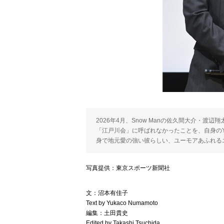
2026年4月、Snow Manの佐久間大介・渡
「江戸川会」に呼ばれなかったことを、自身のY
身で地元愛の強い彼らしい、ユーモアあふれる
写真提供：東京スポーツ新聞社
文：沼本有佳子
Text by Yukaco Numamoto
編集：土田貴史
Edited by Takashi Tsuchida