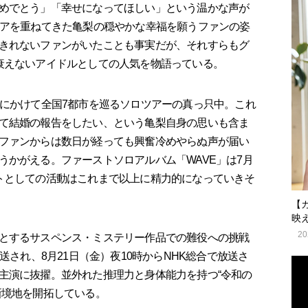
めでとう」「幸せになってほしい」という温かな声が
リアを重ねてきた亀梨の穏やかな幸福を願うファンの姿
きれないファンがいたことも事実だが、それすらもグ
衰えないアイドルとしての人気を物語っている。
にかけて全国7都市を巡るソロツアーの真っ只中。これ
て結婚の報告をしたい、という亀梨自身の思いも含ま
ファンからは数日が経っても興奮冷めやらぬ声が届い
うかがえる。ファーストソロアルバム「WAVE」は7月
トとしての活動はこれまで以上に精力的になっていきそ
【
映
20
とするサスペンス・ミステリー作品での難役への挑戦
送され、8月21日（金）夜10時からNHK総合で放送さ
主演に抜擢。並外れた推理力と身体能力を持つ“令和の
新境地を開拓している。