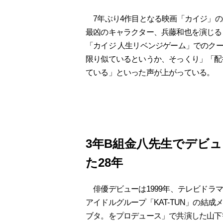
7年ぶり4作目となる映画「カイジ」の
最凶のキャラクター、兵藤和也を演じるこ
「カイジ 人生リベンジゲーム」でのク
限り似ているというか、そっくり」「配
ている」といった声が上がっている。
3年B組金八先生でデビュ
た28年
俳優デビューは1999年、テレビドラマ「
アイドルグループ「KAT-TUN」の結成
ブタ。をプロデュース」で共演した山下