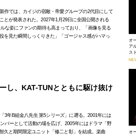
新作では、カイジの宿敵・帝愛グループの2代目にして
とが発表された。2027年1月29日に全国公開される
ールな姿にファンの期待も高まっており、「画像を見る
役を見た瞬間しっくりきた」「ゴージャス感がハマっ
オ
ア
ス
NE
ーし、KAT-TUNとともに駆け抜け
3年B組金八先生 第5シリーズ」に遡る。2001年には
メンバーとして活動の場を広げ、2005年にはドラマ「野
智久と期間限定ユニット「修二と彰」を結成。楽曲
オ