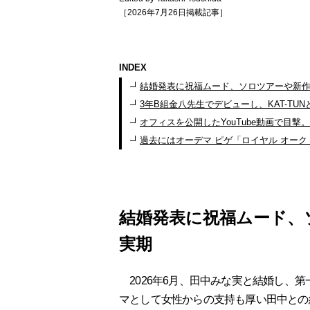
［2026年7月26日掲載記事］
INDEX
結婚発表に祝福ムード、ソロツアーや新
3年B組金八先生でデビューし、KAT-TU
オフィスを公開したYouTube動画で目
過去にはオーデマ ピゲ「ロイヤル オーク
結婚発表に祝福ムード、
実期
2026年6月、田中みな実と結婚し、
マとして女性からの支持も厚い田中との