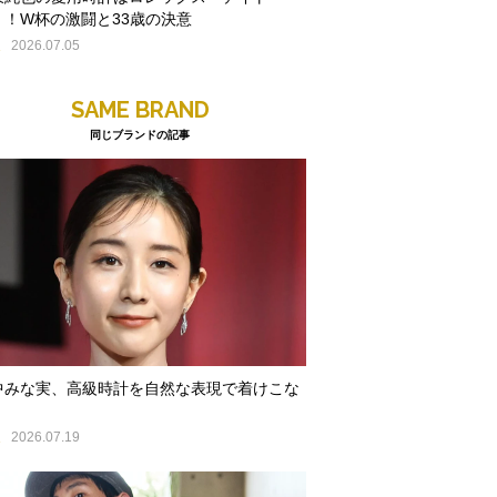
」！W杯の激闘と33歳の決意
E
2026.07.05
SAME BRAND
同じブランドの記事
中みな実、高級時計を自然な表現で着けこな
E
2026.07.19