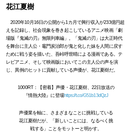
花江夏樹
2020年10月16日の公開から1カ月で興行収入が233億円超
えを記録し、社会現象を巻き起こしているアニメ映画「劇
場版『鬼滅の刃』無限列車編」。「鬼滅の刃」は大正時代
を舞台に主人公・竈門炭治郎が鬼と化した妹を人間に戻す
ために戦う姿を描いた、吾峠呼世晴による漫画である。テ
レビアニメ、そして映画版においてこの主人公の声を演
じ、異例のヒットに貢献している声優が、花江夏樹だ。
1000RT：【密着】声優・花江夏樹、22日放送の
『情熱大陸』に登場
https://t.co/G51b13dQzJ
声優業を軸に、さまざまなことに挑戦している
花江夏樹だが、「新しいことには、なるべく挑
戦する」ことをモットーと明かす。