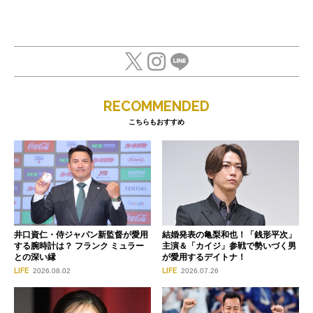
RECOMMENDED
こちらもおすすめ
井口資仁・侍ジャパン新監督が愛用
結婚発表の亀梨和也！「銭形平次」
する腕時計は？ フランク ミュラー
主演＆「カイジ」参戦で勢いづく男
との深い縁
が愛用するデイトナ！
LIFE
LIFE
2026.08.02
2026.07.26