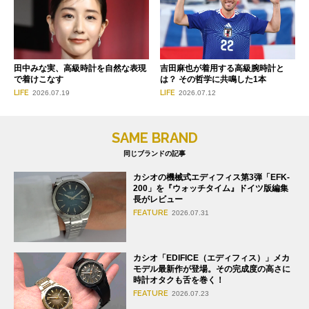
田中みな実、高級時計を自然な表現
吉田麻也が着用する高級腕時計と
で着けこなす
は？ その哲学に共鳴した1本
LIFE
LIFE
2026.07.19
2026.07.12
SAME BRAND
同じブランドの記事
カシオの機械式エディフィス第3弾「EFK-
200」を『ウォッチタイム』ドイツ版編集
長がレビュー
FEATURE
2026.07.31
カシオ「EDIFICE（エディフィス）」メカ
モデル最新作が登場。その完成度の高さに
時計オタクも舌を巻く！
FEATURE
2026.07.23