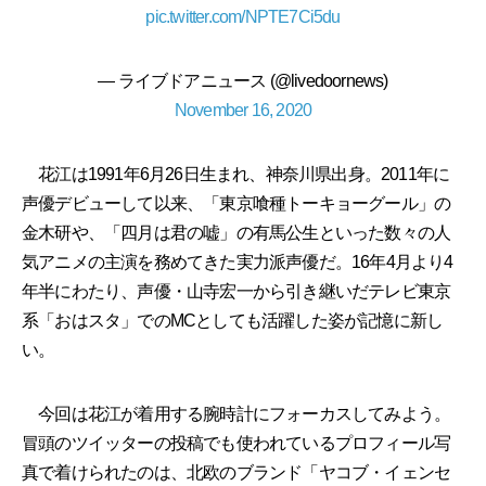
pic.twitter.com/NPTE7Ci5du
— ライブドアニュース (@livedoornews)
November 16, 2020
花江は1991年6月26日生まれ、神奈川県出身。2011年に
声優デビューして以来、「東京喰種トーキョーグール」の
金木研や、「四月は君の嘘」の有馬公生といった数々の人
気アニメの主演を務めてきた実力派声優だ。16年4月より4
年半にわたり、声優・山寺宏一から引き継いだテレビ東京
系「おはスタ」でのMCとしても活躍した姿が記憶に新し
い。
今回は花江が着用する腕時計にフォーカスしてみよう。
冒頭のツイッターの投稿でも使われているプロフィール写
真で着けられたのは、北欧のブランド「ヤコブ・イェンセ