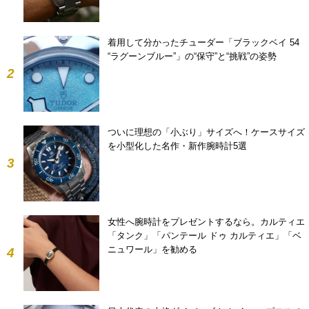
着用して分かったチューダー「ブラックベイ 54
“ラグーンブルー”」の“保守”と“挑戦”の姿勢
2
ついに理想の「小ぶり」サイズへ！ケースサイズ
を小型化した名作・新作腕時計5選
3
女性へ腕時計をプレゼントするなら。カルティエ
「タンク」「パンテール ドゥ カルティエ」「ベ
ニュワール」を勧める
4