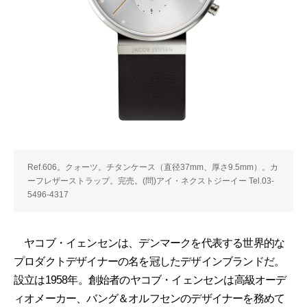
Ref.606。クォーツ。チタンケース（直径37mm、厚さ9.5mm）。カ
ーフレザーストラップ。完売。(問)アイ・ネクストジーイー Tel.03-
5496-4317
ヤコブ・イェンセンは、デンマークを代表する世界的な
プロダクトデザイナーの名を冠したデザインブランドだ。
設立は1958年。創始者のヤコブ・イェンセンは高級オーデ
ィオメーカー、バング＆オルフセンのデザイナーを務めて