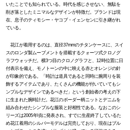
いたことでも知られている。時代を感じさせない、無駄を
削ぎ落としたミニマルなデザインが特徴だ。ブランドは現
在、息子のティモシー・ヤコブ・イェンセンに引き継がれ
ている。
花江が着用するのは、直径37mmのチタンケースに、スイ
スのロンダ製ムーブメントを搭載するクォーツ式クロノグ
ラフウォッチだ。横3つ目のクロノグラフと、12時位置に日
付表示を備え、モノトーンの中に映える赤とオレンジの針
が印象的である。「時計は道具であると同時に腕周りを装
飾するアイテムであり、たくさんの機能が付いていてもシ
ンプルなデザインであるべきだ」という創始者の考えの下
に生まれた腕時計だ。花江のボーダー柄ニットとデニムを
組み合わせたシンプルな服装と好相性である。なおこのシ
リーズは2005年頃に発表され、すでに生産終了しているた
め花江着用のシルバーモデルは完売しており、現在はブル