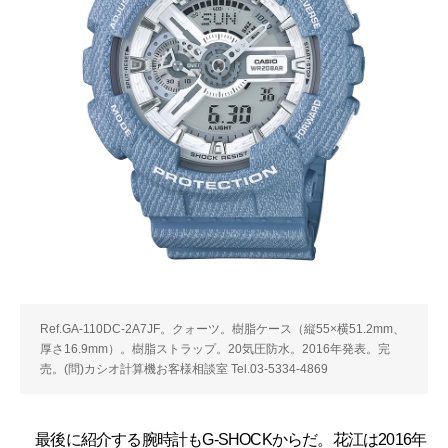
Ref.GA-110DC-2A7JF。クォーツ。樹脂ケース（縦55×横51.2mm、
厚さ16.9mm）。樹脂ストラップ。20気圧防水。2016年発表。完
売。(問)カシオ計算機お客様相談室 Tel.03-5334-4869
最後に紹介する腕時計もG-SHOCKからだ。花江は2016年