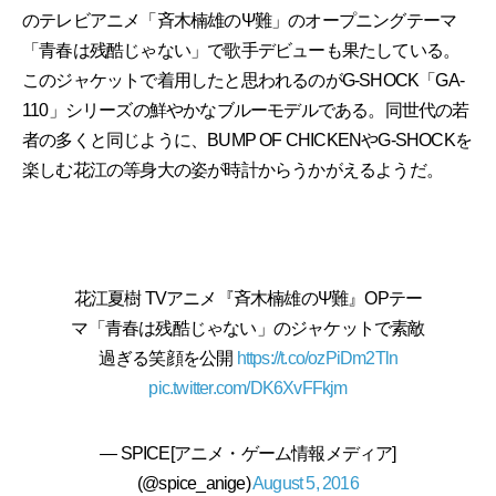
のテレビアニメ「斉木楠雄のΨ難」のオープニングテーマ
「青春は残酷じゃない」で歌手デビューも果たしている。
このジャケットで着用したと思われるのがG-SHOCK「GA-
110」シリーズの鮮やかなブルーモデルである。同世代の若
者の多くと同じように、BUMP OF CHICKENやG-SHOCKを
楽しむ花江の等身大の姿が時計からうかがえるようだ。
花江夏樹 TVアニメ『斉木楠雄のΨ難』OPテー
マ「青春は残酷じゃない」のジャケットで素敵
過ぎる笑顔を公開
https://t.co/ozPiDm2Tln
pic.twitter.com/DK6XvFFkjm
— SPICE[アニメ・ゲーム情報メディア]
(@spice_anige)
August 5, 2016