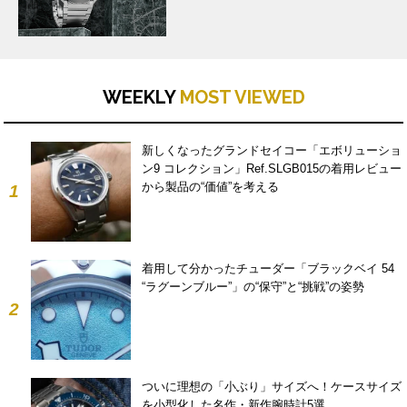
WEEKLY
MOST VIEWED
新しくなったグランドセイコー「エボリューショ
ン9 コレクション」Ref.SLGB015の着用レビュー
から製品の“価値”を考える
1
着用して分かったチューダー「ブラックベイ 54
“ラグーンブルー”」の“保守”と“挑戦”の姿勢
2
ついに理想の「小ぶり」サイズへ！ケースサイズ
を小型化した名作・新作腕時計5選