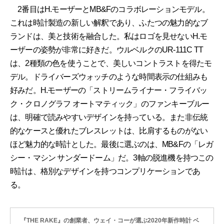
2番目はH.モーザーとMB&Fのコラボレーションモデル。
これは時計製造の新しい解釈であり、ふたつの魅力的なブ
ランドは、美と技術を融合した。私はロゴを見せないH.モ
ーザーの姿勢が非常に好きだ。ウルベルクのUR-111C TT
は、2種類の色を使うことで、美しいコントラストを得たモ
デル。ドライバーズウォッチのような時間表示の仕組みも
好みだ。H.モーザーの「ストリームライナー・フライバッ
ク・クロノグラフ オートマティック」のファンキーブルー
は、明確で読みやすいデザインを持っている。また非伝統
的なケースと優れたブレスレットは、比肩するものがない
ほど魅力的な時計とした。最後に選ぶのは、MB&Fの「レガ
シー・マシン サンダードーム」だ。3軸の脱進機を持つこの
時計は、格別なデザインを持つコンプリケーションであ
る。
『THE RAKE』の創業者、ウェイ・コーが選ぶ2020年新作時計 ベ