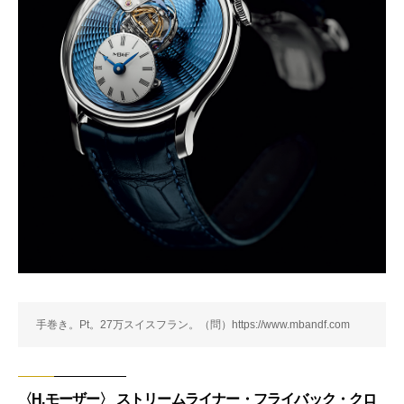
手巻き。Pt。27万スイスフラン。（問）https://www.mbandf.com
〈H.モーザー〉 ストリームライナー・フライバック・クロ