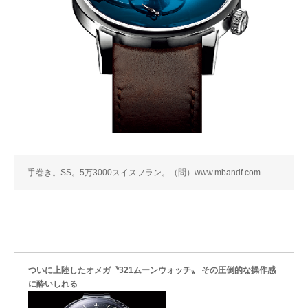
手巻き。SS。5万3000スイスフラン。（問）www.mbandf.com
ついに上陸したオメガ〝321ムーンウォッチ〟 その圧倒的な操作感
に酔いしれる