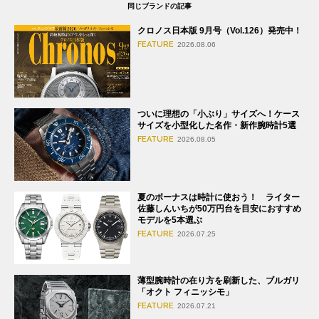
同じブランドの記事
クロノス日本版 9月号（Vol.126）発売中！
FEATURE
2026.08.06
ついに理想の「小ぶり」サイズへ！ケース
サイズを小型化した名作・新作腕時計5選
FEATURE
2026.08.05
夏のボーナスは時計に使おう！ ライター
佐藤しんいちが50万円台を目安におすすめ
モデルを5本選ぶ
FEATURE
2026.07.25
薄型腕時計の在り方を刷新した、ブルガリ
「オクト フィニッシモ」
FEATURE
2026.07.21