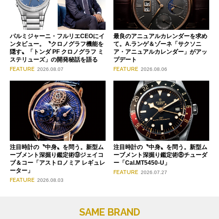
パルミジャーニ・フルリエCEOにイ
最良のアニュアルカレンダーを求め
ンタビュー。〝クロノグラフ機能を
て。A.ランゲ＆ゾーネ「サクソニ
隠す〟「トンダ PF クロノグラフ ミ
ア・アニュアルカレンダー」がアッ
ステリューズ」の開発秘話を語る
プデート
FEATURE
FEATURE
2026.08.07
2026.08.06
注目時計の〝中身〟を問う。新型ム
注目時計の〝中身〟を問う。新型ム
ーブメント深掘り鑑定術⑨ジェイコ
ーブメント深掘り鑑定術⑧チューダ
ブ＆コー「アストロノミア レギュレ
ー「Cal.MT5450-U」
ーター」
FEATURE
2026.07.27
FEATURE
2026.08.03
SAME BRAND