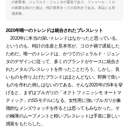
の創業者。ジェラルド・ジェンタの盟友であり、リシャール・ミル
の創業を助けた彼は、時計業界きっての目利きである。本誌にも登
場多数。
2020年唯一のトレンドは統合されたブレスレット
2020年に本当の深いトレンドはなかったと思っている。
というのも、時計の生産と見本市が、コロナ禍で遅延した
ためだ。唯一のトレンドは、かつてのジェラルド・ジェン
タのデザインに従って、多くのブランドがケースに統合さ
れたメタルブレスレットを作ったことだろう。しかし、良
いものを作り上げたブランドはほとんどない。即興で良い
ものを作れた例しはないのである。そんな2020年の5本を挙
げると、まずはブルガリの「オクト フィニッシモ オートマ
ティック」のSSモデルになる。女性用に強いブルガリが象
徴的なメンズウォッチを作るとは思ってもみなかった。そ
の極薄のムーブメントと軽いブレスレットは手首に新しい
感覚をもたらした。