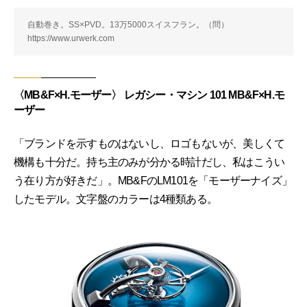
自動巻き。SS×PVD。13万5000スイスフラン。（問）
https://www.urwerk.com
〈MB&F×H.モーザー〉 レガシー・マシン 101 MB&F×H.モ
ーザー
「ブランドを示すものはないし、ロゴもないが、美しくて
機構も十分だ。持ち主のみが分かる時計だし、私はこうい
う在り方が好きだ」。MB&FのLM101を「モーザーナイズ」
したモデル。文字盤のカラーは4種類ある。