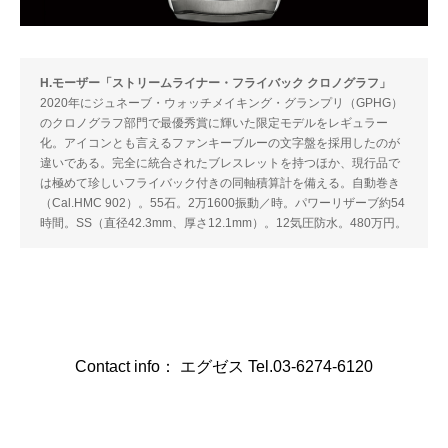
H.モーザー「ストリームライナー・フライバック クロノグラフ」
2020年にジュネーブ・ウォッチメイキング・グランプリ（GPHG）
のクロノグラフ部門で最優秀賞に輝いた限定モデルをレギュラー
化。アイコンとも言えるファンキーブルーの文字盤を採用したのが
違いである。完全に統合されたブレスレットを持つほか、現行品で
は極めて珍しいフライバック付きの同軸積算計を備える。自動巻き
（Cal.HMC 902）。55石。2万1600振動／時。パワーリザーブ約54
時間。SS（直径42.3mm、厚さ12.1mm）。12気圧防水。480万円。
Contact info： エグゼス Tel.03-6274-6120