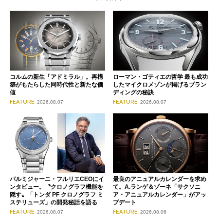
コルムの新生「アドミラル」。再構
ローマン・ゴティエの哲学 最も成功
築がもたらした同時代性と新たな価
したマイクロメゾンが掲げるブラン
値
ディングの秘訣
FEATURE
FEATURE
2026.08.07
2026.08.07
パルミジャーニ・フルリエCEOにイ
最良のアニュアルカレンダーを求め
ンタビュー。〝クロノグラフ機能を
て。A.ランゲ＆ゾーネ「サクソニ
隠す〟「トンダ PF クロノグラフ ミ
ア・アニュアルカレンダー」がアッ
ステリューズ」の開発秘話を語る
プデート
FEATURE
FEATURE
2026.08.07
2026.08.06