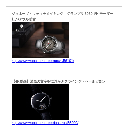
ジュネーブ・ウォッチメイキング・グランプリ 2020でH.モーザー
社がダブル受賞
http://www.webchronos.net/news/56191/
【4K動画】漆黒の文字盤に浮かぶフライングトゥールビヨン!!
http://www.webchronos.net/features/55299/