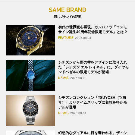
SAME BRAND
同じブランドの記事
初代の世界観を再現。カンパノラ「コスモ
サイン誕生40周年記念限定モデル」とは？
FEATURE
2026.08.04
シチズンから雨の雫をデザインに取り入れ
た「シチズン エル レイネル」に、ダイヤモ
ンドベゼルの限定モデルが登場
NEWS
2026.08.03
シチズンコレクション「TSUYOSA（ツヨ
サ）」よりタイムスリップに着想を得たモ
デルが登場
NEWS
2026.08.01
幻想的なダイアルに目を奪われる。ザ・シ