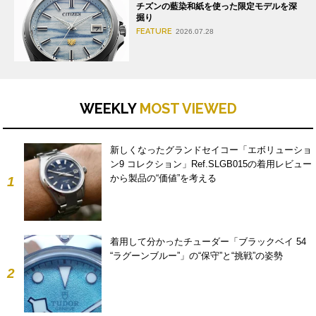
チズンの藍染和紙を使った限定モデルを深
掘り
FEATURE
2026.07.28
WEEKLY
MOST VIEWED
新しくなったグランドセイコー「エボリューショ
ン9 コレクション」Ref.SLGB015の着用レビュー
から製品の“価値”を考える
1
着用して分かったチューダー「ブラックベイ 54
“ラグーンブルー”」の“保守”と“挑戦”の姿勢
2