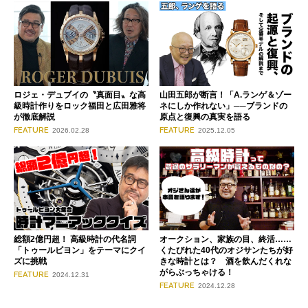
ロジェ・デュブイの〝真面目〟な高
山田五郎が断言！「A.ランゲ＆ゾー
級時計作りをロック福田と広田雅将
ネにしか作れない」──ブランドの
が徹底解説
原点と復興の真実を語る
FEATURE
FEATURE
2026.02.28
2025.12.05
総額2億円超！ 高級時計の代名詞
オークション、家族の目、終活……
「トゥールビヨン」をテーマにクイ
くたびれた40代のオジサンたちが好
ズに挑戦
きな時計とは？ 酒を飲んだくれな
がらぶっちゃける！
FEATURE
2024.12.31
FEATURE
2024.12.28