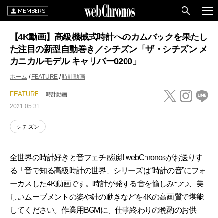
MEMBERS
【4K動画】高級機械式時計へのカムバックを果たし
た注目の新型自動巻き／シチズン「ザ・シチズン メ
カニカルモデル キャリバー0200」
ホーム
FEATURE
時計動画
FEATURE
時計動画
2021.05.31
シチズン
全世界の時計好きと音フェチ感涙!! webChronosがお送りす
る「音で知る高級時計の世界」シリーズは“時計の音”にフォ
ーカスした4K動画です。時計が発する音を愉しみつつ、美
しいムーブメントの姿や針の動きなどを4Kの高画質で堪能
してください。作業用BGMに、仕事終わりの晩酌のお供