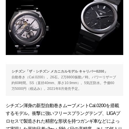
シチズン「ザ・シチズン メカニカルモデル キャリバー0200」
自動巻き（Cal.0200）。26石。2万8800振動／時。パワーリザーブ
約60時間。SS（直径40mm、厚さ10.9mm）。5気圧防水。予価60
万5000円（税込み）。2021年8月発売予定。
シチズン渾身の新型自動巻きムーブメントCal.0200を搭載
するモデル。衝撃に強いフリースプラングテンプ、LIGAプ
ロセスで製造された精密な形状を持つガンギ車などによっ
て実現した平均日差−3〜＋5秒／日の高精度、そして何より