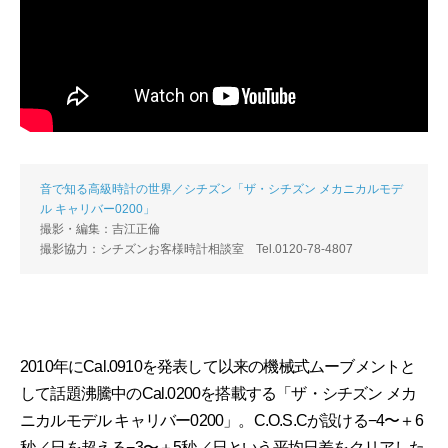
音で知る高級時計の世界／シチズン「ザ・シチズン メカニカルモデ
ル キャリバー0200」
撮影・編集：吉江正倫
撮影協力：シチズンお客様時計相談室 Tel.0120-78-4807
2010年にCal.0910を発表して以来の機械式ムーブメントと
して話題沸騰中のCal.0200を搭載する「ザ・シチズン メカ
ニカルモデル キャリバー0200」。C.O.S.Cが設ける−4〜＋6
秒／日を超える−3〜＋5秒／日という平均日差をクリアした