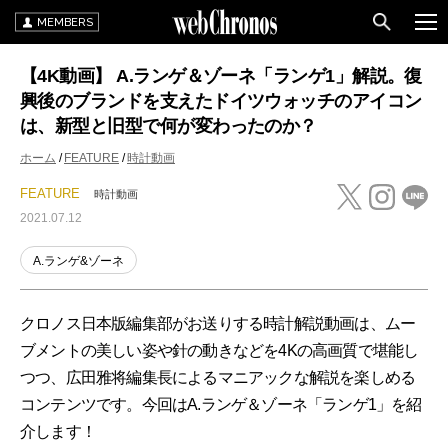
MEMBERS
【4K動画】 A.ランゲ＆ゾーネ「ランゲ1」解説。復
興後のブランドを支えたドイツウォッチのアイコン
は、新型と旧型で何が変わったのか？
ホーム
FEATURE
時計動画
FEATURE
時計動画
2021.07.12
A.ランゲ&ゾーネ
クロノス日本版編集部がお送りする時計解説動画は、ムー
ブメントの美しい姿や針の動きなどを4Kの高画質で堪能し
つつ、広田雅将編集長によるマニアックな解説を楽しめる
コンテンツです。今回はA.ランゲ＆ゾーネ「ランゲ1」を紹
介します！