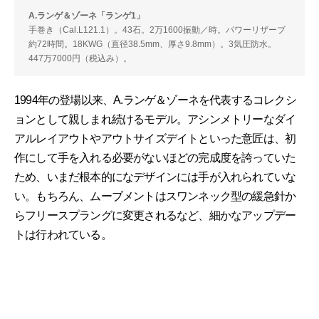
A.ランゲ＆ゾーネ「ランゲ1」
手巻き（Cal.L121.1）。43石。2万1600振動／時。パワーリザーブ
約72時間。18KWG（直径38.5mm、厚さ9.8mm）。3気圧防水。
447万7000円（税込み）。
1994年の登場以来、A.ランゲ＆ゾーネを代表するコレクシ
ョンとして親しまれ続けるモデル。アシンメトリーなダイ
アルレイアウトやアウトサイズデイトといった意匠は、初
作にして手を入れる必要がないほどの完成度を誇っていた
ため、いまだ根本的になデザインには手が入れられていな
い。もちろん、ムーブメントはスワンネック型の緩急針か
らフリースプラングに変更されるなど、細かなアップデー
トは行われている。