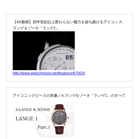
【4K動画】四半世紀以上変わらない魅力を放ち続けるアイコン A.
ランゲ＆ゾーネ「ランゲ1」
http://www.webchronos.net/features/67003/
アイコニックピースの肖像／A.ランゲ&ゾーネ「ランゲ1」のすべて