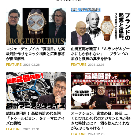
ロジェ・デュブイの〝真面目〟な高
山田五郎が断言！「A.ランゲ＆ゾー
級時計作りをロック福田と広田雅将
ネにしか作れない」──ブランドの
が徹底解説
原点と復興の真実を語る
FEATURE
FEATURE
2026.02.28
2025.12.05
総額2億円超！ 高級時計の代名詞
オークション、家族の目、終活……
「トゥールビヨン」をテーマにクイ
くたびれた40代のオジサンたちが好
ズに挑戦
きな時計とは？ 酒を飲んだくれな
がらぶっちゃける！
FEATURE
2024.12.31
FEATURE
2024.12.28