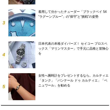
着用して分かったチューダー「ブラックベイ 54
“ラグーンブルー”」の“保守”と“挑戦”の姿勢
3
日本代表の本格ダイバーズ！ セイコー プロスペ
ックス「マリンマスター」で手元に品格と冒険心
を
4
女性へ腕時計をプレゼントするなら。カルティエ
「タンク」「パンテール ドゥ カルティエ」「ベ
ニュワール」を勧める
5