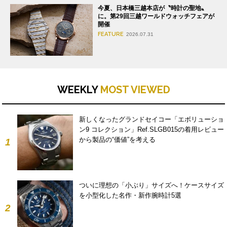
今夏、日本橋三越本店が〝時計の聖地〟
に。第29回三越ワールドウォッチフェアが
開催
FEATURE
2026.07.31
WEEKLY
MOST VIEWED
新しくなったグランドセイコー「エボリューショ
ン9 コレクション」Ref.SLGB015の着用レビュー
から製品の“価値”を考える
1
ついに理想の「小ぶり」サイズへ！ケースサイズ
を小型化した名作・新作腕時計5選
2