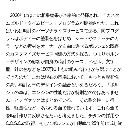
2020年にはこの相乗効果が本格的に発揮され、「カスタ
ムビルド・タイムピース」プログラムが開始された。これ
はいわば時計のパーソナライズサービスである。同プログ
ラムはボディーの塗装色をはじめ、シートやステッチのカ
ラーなどの素材をオーナーが自由に選べるポルシェの既存
のカスタマイズサービス同様の方式を採る。つまりポルシ
ェデザインの顧客が自身の時計のケース、ベゼル、文字
盤、針の色などを150万以上もの組み合わせから選ぶことが
できるのだ。これは現在の市場において、もっとも親和性
の高い時計と車のデザインの融合といえるだろう。「ポル
シェの車は、エンジンの性能だけが特別なのではありませ
ん」とノヴァックはまとめている。「その耐久性、走行
性、軽量性など、あらゆる面で優れています。これら全て
を時計作りに反映させたいと考えました。チタンの採用や
C.O.S.C.の取得、そしてポルシェが自動車で25年前に成し遂