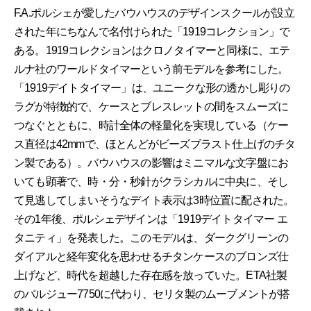
F.A.ポルシェが愛したバウハウスのデザインスクールが設立
された年にちなんで名付けられた「1919コレクション」で
ある。1919コレクションはクロノタイマーと同様に、エテ
ルナ社のワールドタイマーという前モデルを参考にした。
「1919デイトタイマー」は、ユニークな形の透かし彫りの
ラグが特徴的で、ケースとブレスレットの間をスムーズに
つなぐとともに、時計全体の軽量化を実現している（ケー
ス直径は42mmで、ほとんどがビーズブラスト仕上げのチタ
ン製である）。バウハウスの影響はミニマルな文字盤にお
いても顕著で、時・分・秒針がクラシカルに中央に、そし
て見逃してしまいそうなデイト表示は3時位置に配された。
その1年後、ポルシェデザインは「1919デイトタイマー エ
タニティ」を発表した。このモデルは、ダークグリーンの
ダイアルと経年変化を思わせるチタンケースのブロンズ仕
上げなど、時代を超越した存在感を放っていた。ETA社製
のバルジュー7750に代わり、セリタ製のムーブメントが搭