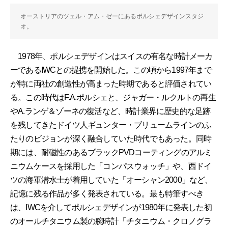
オーストリアのツェル・アム・ゼーにあるポルシェデザインスタジ
オ。
1978年、ポルシェデザインはスイスの有名な時計メーカ
ーであるIWCとの提携を開始した。この頃から1997年まで
が特に両社の創造性が高まった時期であると評価されてい
る。この時代はF.A.ポルシェと、ジャガー・ルクルトの再生
やA.ランゲ＆ゾーネの復活など、時計業界に歴史的な足跡
を残してきたドイツ人ギュンター・ブリュームラインのふ
たりのビジョンが深く融合していた時代でもあった。同時
期には、耐磁性のあるブラックPVDコーティングのアルミ
ニウムケースを採用した「コンパスウォッチ」や、西ドイ
ツの海軍潜水士が着用していた「オーシャン2000」など、
記憶に残る作品が多く発表されている。最も特筆すべき
は、IWCを介してポルシェデザインが1980年に発表した初
のオールチタニウム製の腕時計「チタニウム・クロノグラ