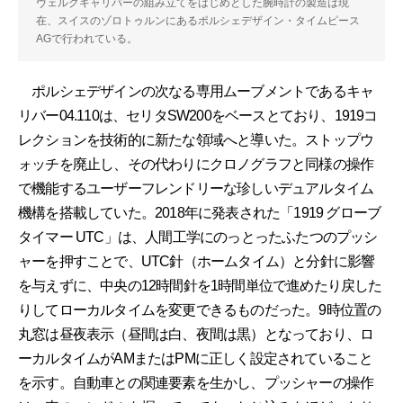
ヴェルクキャリバーの組み立てをはじめとした腕時計の製造は現
在、スイスのゾロトゥルンにあるポルシェデザイン・タイムピース
AGで行われている。
ポルシェデザインの次なる専用ムーブメントであるキャ
リバー04.110は、セリタSW200をベースとており、1919コ
レクションを技術的に新たな領域へと導いた。ストップウ
ォッチを廃止し、その代わりにクロノグラフと同様の操作
で機能するユーザーフレンドリーな珍しいデュアルタイム
機構を搭載していた。2018年に発表された「1919 グローブ
タイマー UTC」は、人間工学にのっとったふたつのプッシ
ャーを押すことで、UTC針（ホームタイム）と分針に影響
を与えずに、中央の12時間針を1時間単位で進めたり戻した
りしてローカルタイムを変更できるものだった。9時位置の
丸窓は昼夜表示（昼間は白、夜間は黒）となっており、ロ
ーカルタイムがAMまたはPMに正しく設定されていること
を示す。自動車との関連要素を生かし、プッシャーの操作