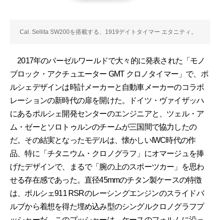
Cal. Sellita SW200を搭載する、1919デイトタイマー エタニティ。
2017年のバーゼルワールドで大々的に発表された「モノ
ブロック・アクチュエーター GMT クロノタイマー」で、ポ
ルシェデザインは時計メーカーと自動車メーカーのコラボ
レーションの新時代の扉を開けた。ドイツ・ヴァイザッハ
にあるポルシェ開発センターのエンジニアと、ツェル・ア
ム・ゼーとソロトゥルンのチームが三国間で協力したの
だ。その結実となったモデルは、懐かしいIWC時代の作
品、特に「チタニウム・クロノグラフ」にオマージュを捧
げたデザインで、まるで「腕の上のスポーツカー」を思わ
せる存在感であった。直径45mmのチタン製ケースの特徴
は、ポルシェ911 RSRのレーシングエンジンのスライドバ
ルブから着想を得た埋め込み型のシングルクロノグラフプ
ッシャーだ。このプッシャーは、ケースのフォルムに沿っ