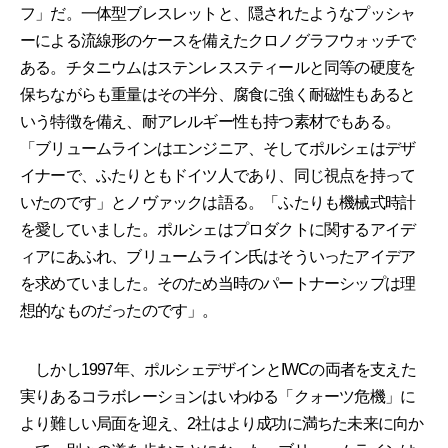
フ」だ。一体型ブレスレットと、隠されたようなプッシャ
ーによる流線形のケースを備えたクロノグラフウォッチで
ある。チタニウムはステンレススティールと同等の硬度を
保ちながらも重量はその半分、腐食に強く耐磁性もあると
いう特徴を備え、耐アレルギー性も持つ素材でもある。
「ブリュームラインはエンジニア、そしてポルシェはデザ
イナーで、ふたりともドイツ人であり、同じ視点を持って
いたのです」とノヴァックは語る。「ふたりも機械式時計
を愛していました。ポルシェはプロダクトに関するアイデ
ィアにあふれ、ブリュームライン氏はそういったアイデア
を求めていました。そのため当時のパートナーシップは理
想的なものだったのです」。
しかし1997年、ポルシェデザインとIWCの両者を支えた
実りあるコラボレーションはいわゆる「クォーツ危機」に
より難しい局面を迎え、2社はより成功に満ちた未来に向か