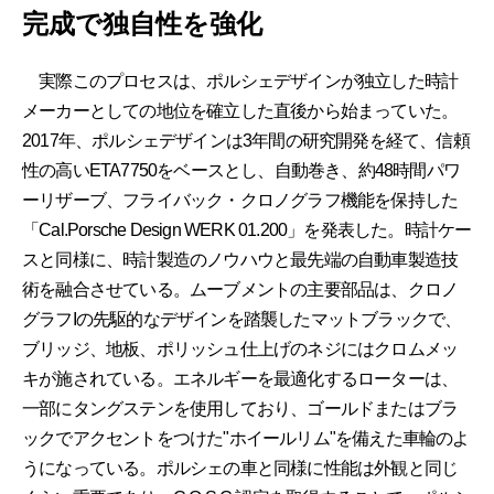
完成で独自性を強化
実際このプロセスは、ポルシェデザインが独立した時計
メーカーとしての地位を確立した直後から始まっていた。
2017年、ポルシェデザインは3年間の研究開発を経て、信頼
性の高いETA7750をベースとし、自動巻き、約48時間パワ
ーリザーブ、フライバック・クロノグラフ機能を保持した
「Cal.Porsche Design WERK 01.200」を発表した。時計ケー
スと同様に、時計製造のノウハウと最先端の自動車製造技
術を融合させている。ムーブメントの主要部品は、クロノ
グラフIの先駆的なデザインを踏襲したマットブラックで、
ブリッジ、地板、ポリッシュ仕上げのネジにはクロムメッ
キが施されている。エネルギーを最適化するローターは、
一部にタングステンを使用しており、ゴールドまたはブラ
ックでアクセントをつけた"ホイールリム"を備えた車輪のよ
うになっている。ポルシェの車と同様に性能は外観と同じ