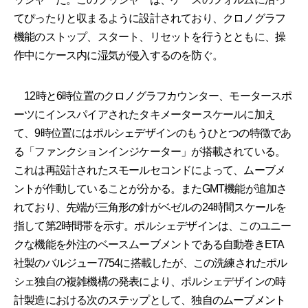
てぴったりと収まるように設計されており、クロノグラフ
機能のストップ、スタート、リセットを行うとともに、操
作中にケース内に湿気が侵入するのを防ぐ。
12時と6時位置のクロノグラフカウンター、モータースポ
ーツにインスパイアされたタキメータースケールに加え
て、9時位置にはポルシェデザインのもうひとつの特徴であ
る「ファンクションインジケーター」が搭載されている。
これは再設計されたスモールセコンドによって、ムーブメ
ントが作動していることが分かる。またGMT機能が追加さ
れており、先端が三角形の針がベゼルの24時間スケールを
指して第2時間帯を示す。ポルシェデザインは、このユニー
クな機能を外注のベースムーブメントである自動巻きETA
社製のバルジュー7754に搭載したが、この洗練されたポル
シェ独自の複雑機構の発表により、ポルシェデザインの時
計製造における次のステップとして、独自のムーブメント