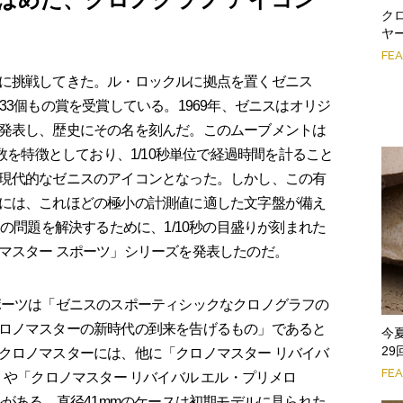
ク
ヤ
FE
に挑戦してきた。ル・ロックルに拠点を置くゼニス
33個もの賞を受賞している。1969年、ゼニスはオリジ
発表し、歴史にその名を刻んだ。このムーブメントは
数を特徴としており、1/10秒単位で経過時間を計ること
現代的なゼニスのアイコンとなった。しかし、この有
には、これほどの極小の計測値に適した文字盤が備え
この問題を解決するために、1/10秒の目盛りが刻まれた
マスター スポーツ」シリーズを発表したのだ。
ーツは「ゼニスのスポーティシックなクロノグラフの
ロノマスターの新時代の到来を告げるもの」であると
今
2
クロノマスターには、他に「クロノマスター リバイバ
FE
」や「クロノマスター リバイバル エル・プリメロ
ルがある。直径41mmのケースは初期モデルに見られた