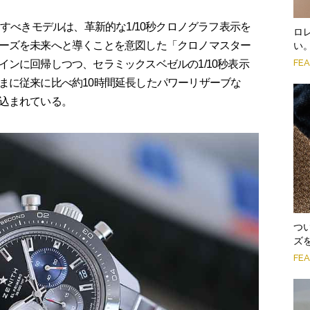
目すべきモデルは、革新的な1/10秒クロノグラフ表示を
ロ
ーズを未来へと導くことを意図した「クロノマスター
い
FE
ンに回帰しつつ、セラミックスベゼルの1/10秒表示
まに従来に比べ約10時間延長したパワーリザーブな
込まれている。
つ
ズ
FE