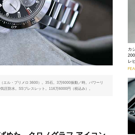
カ
2
レ
FE
エル・プリメロ 3600）。35石。3万6000振動／時。パワーリ
0気圧防水。SSブレスレット。116万6000円（税込み）。
ばめた、クロノグラフ アイコン