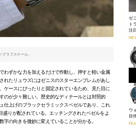
ゼ
ト
注
NE
ロノグラフスケール。
でわずかな力を加えるだけで作動し、押すと軽い金属
されたリュウズにはゼニスのスターエンブレムがあし
、ケースにぴったりと固定されているため、見た目に
すのが少々難しい。歴史的なディテールとは対照的
ュ仕上げのブラックセラミックスベゼルであり、これ
ウ
の目盛りが配されている。エッチングされたベゼルをよ
目作
数字の向きを微妙に変えていることが分かる。
FE