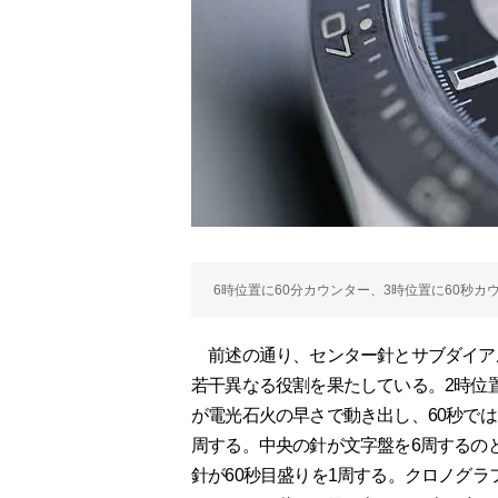
6時位置に60分カウンター、3時位置に60秒
前述の通り、センター針とサブダイア
若干異なる役割を果たしている。2時位
が電光石火の早さで動き出し、60秒で
周する。中央の針が文字盤を6周するの
針が60秒目盛りを1周する。クロノグ