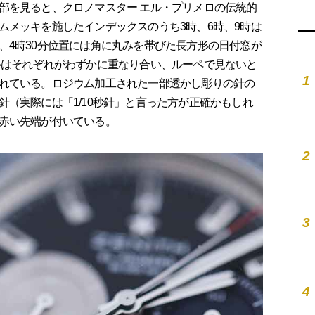
を見ると、クロノマスター エル・プリメロの伝統的
ムメッキを施したインデックスのうち3時、6時、9時は
、4時30分位置には角に丸みを帯びた長方形の日付窓が
ルはそれぞれがわずかに重なり合い、ルーペで見ないと
1
れている。ロジウム加工された一部透かし彫りの針の
（実際には「1/10秒針」と言った方が正確かもしれ
赤い先端が付いている。
2
3
4