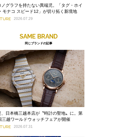
ロノグラフを持たない異端児。「タグ・ホイ
ー モナコ スピード12」が切り拓く新境地
ATURE
2026.07.29
SAME BRAND
同じブランドの記事
夏、日本橋三越本店が〝時計の聖地〟に。第
9回三越ワールドウォッチフェアが開催
ATURE
2026.07.31