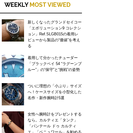
WEEKLY
MOST VIEWED
新しくなったグランドセイコー
「エボリューション9 コレクシ
ョン」Ref.SLGB015の着用レ
ビューから製品の“価値”を考え
る
着用して分かったチューダー
「ブラックベイ 54 “ラグーンブ
ルー”」の“保守”と“挑戦”の姿勢
ついに理想の「小ぶり」サイズ
へ！ケースサイズを小型化した
名作・新作腕時計5選
女性へ腕時計をプレゼントする
なら。カルティエ「タンク」
「パンテール ドゥ カルティ
エ」「ベニュワール」を勧める