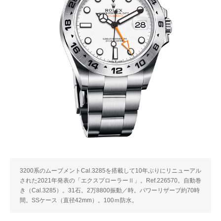
3200系のムーブメントCal.3285を搭載して10年ぶりにリニューアル
された2021年発表の「エクスプローラーⅡ」。Ref.226570。自動巻
き（Cal.3285）。31石。2万8800振動／時。パワーリザーブ約70時
間。SSケース（直径42mm）。100ｍ防水。