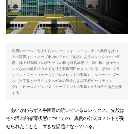
秘密のベールに包まれたロレックスは、スイスに4つの拠点を持つ。
上の写真はジュネーブ市内のアカシア地区にあるロレックスの中枢
部。地上13階建てのグリーンの棟は経営本部で、黒い棟にはケーシ
ングなどの最終組み立てを行う製造部門が入っている。ほかにプラ
ン・レ・ワット（ケースとブレスレットの製造）、シェーン・ブー
ル（文字盤とセラミックベゼルの製造および宝石のセッティン
グ）、ビール／ビエンヌ（ムーブメントの製造）の3カ所の拠点を擁
する。
あいかわらず入手困難の続いているロレックス。先般は
その恒常的品薄状態についての、異例の公式コメントが発
せられたことも、大きな話題になっている。