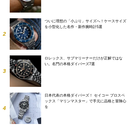
ついに理想の「小ぶり」サイズへ！ケースサイズ
を小型化した名作・新作腕時計5選
2
ロレックス、サブマリーナーだけが正解ではな
い。名門の本格ダイバーズ7選
3
日本代表の本格ダイバーズ！ セイコー プロスペ
ックス「マリンマスター」で手元に品格と冒険心
を
4