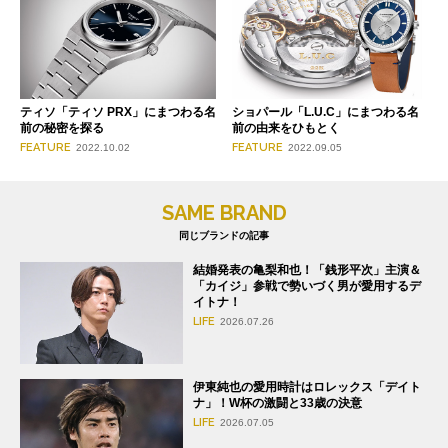
ティソ「ティソ PRX」にまつわる名
ショパール「L.U.C」にまつわる名
前の秘密を探る
前の由来をひもとく
FEATURE
FEATURE
2022.10.02
2022.09.05
SAME BRAND
同じブランドの記事
結婚発表の亀梨和也！「銭形平次」主演＆
「カイジ」参戦で勢いづく男が愛用するデ
イトナ！
LIFE
2026.07.26
伊東純也の愛用時計はロレックス「デイト
ナ」！W杯の激闘と33歳の決意
LIFE
2026.07.05