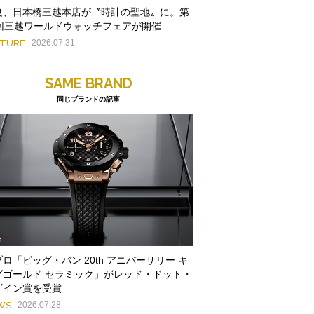
夏、日本橋三越本店が〝時計の聖地〟に。第
9回三越ワールドウォッチフェアが開催
ATURE
2026.07.31
SAME BRAND
同じブランドの記事
ロ「ビッグ・バン 20th アニバーサリー キ
グゴールド セラミック」がレッド・ドット・
ザイン賞を受賞
WS
2026.07.28