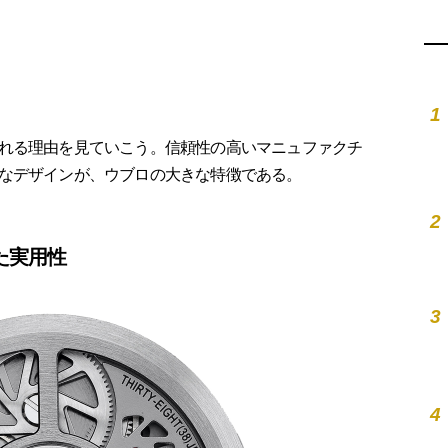
1
れる理由を見ていこう。信頼性の高いマニュファクチ
なデザインが、ウブロの大きな特徴である。
2
た実用性
3
4