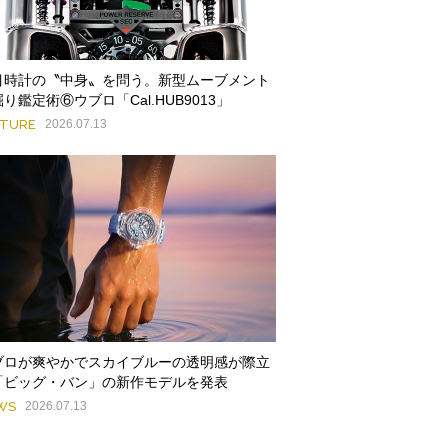
目時計の〝中身〟を問う。新型ムーブメント
り鑑定術⑥ウブロ「Cal.HUB9013」
ATURE
2026.07.13
ブロが爽やかでスカイブルーの透明感が際立
「ビッグ・バン」の新作モデルを発表
WS
2026.07.13