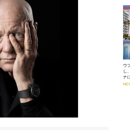
ウ
し
ナ
NE