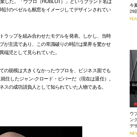
業した。「ウブロ（HUBLOT）」というブランド名は
今
時計のベゼルも舷窓をイメージしてデザインされてい
2
FE
トラップを組み合わせたモデルを発表。しかし、当時
プが主流であり、この常識破りの時計は業界を驚かせ
異端児として見られていた。
ての規模は大きくなかったウブロを、ビジネス面でも
Oに就任したジャン-クロード・ビバーだ（現在は退任）。
ネスの成功請負人として知られていた人物である。
ウブ
ン
デ
NE