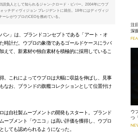
請負人として知られるジャン-クロード・ビバー。2004年にウブ
 ウォッチディヴィジョン プレジデントに就任。18年にはディヴィジ
ナーレがウブロのCEOを務めている。
注
深掘
・バン」は、ブランドコンセプトである「アート・オ
FE
た時計だ。ウブロの象徴であるゴールドケースにラバ
加えて、新素材や独自素材を積極的に採用しているこ
得。これによってウブロは大幅に収益を伸ばし、見事
もなお、ブランドの旗艦コレクションとして位置付け
ウ
ロは自社製ムーブメントの開発もスタート。ブランド
つ
ムーブメント「ウニコ」は高い評価を獲得し、ウブロ
NE
としても認められるようになった。