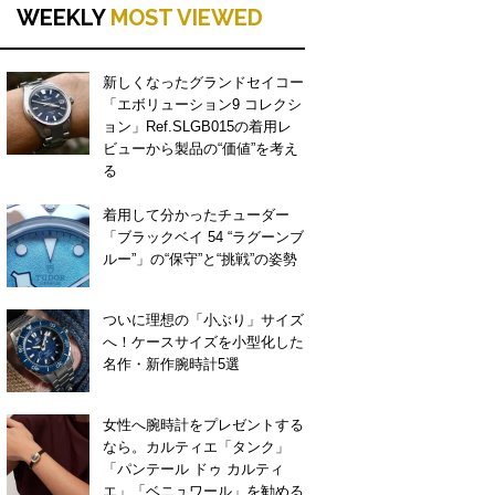
WEEKLY
MOST VIEWED
新しくなったグランドセイコー
「エボリューション9 コレクシ
ョン」Ref.SLGB015の着用レ
ビューから製品の“価値”を考え
る
着用して分かったチューダー
「ブラックベイ 54 “ラグーンブ
ルー”」の“保守”と“挑戦”の姿勢
ついに理想の「小ぶり」サイズ
へ！ケースサイズを小型化した
名作・新作腕時計5選
女性へ腕時計をプレゼントする
なら。カルティエ「タンク」
「パンテール ドゥ カルティ
エ」「ベニュワール」を勧める