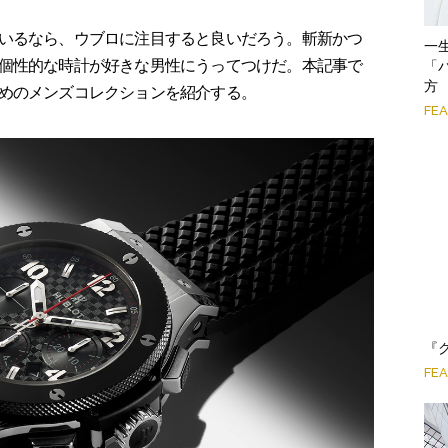
いるなら、ウブロに注目すると良いだろう。斬新かつ
一
個性的な時計が好きな男性にうってつけだ。本記事で
「
方
めのメンズコレクションを紹介する。
FE
『
FE