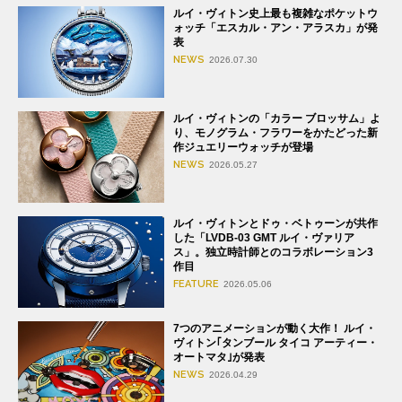
ルイ・ヴィトン史上最も複雑なポケットウ
ォッチ「エスカル・アン・アラスカ」が発
表
NEWS
2026.07.30
ルイ・ヴィトンの「カラー ブロッサム」よ
り、モノグラム・フラワーをかたどった新
作ジュエリーウォッチが登場
NEWS
2026.05.27
ルイ・ヴィトンとドゥ・ベトゥーンが共作
した「LVDB-03 GMT ルイ・ヴァリア
ス」。独立時計師とのコラボレーション3
作目
FEATURE
2026.05.06
7つのアニメーションが動く大作！ ルイ・
ヴィトン｢タンブール タイコ アーティー・
オートマタ｣が発表
NEWS
2026.04.29