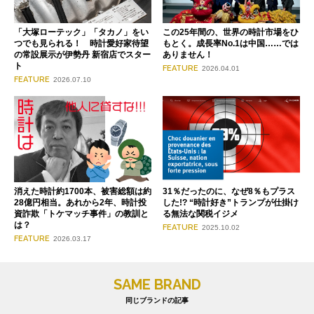
「大塚ローテック」「タカノ」をい
この25年間の、世界の時計市場をひ
つでも見られる！ 時計愛好家待望
もとく。成長率No.1は中国……では
の常設展示が伊勢丹 新宿店でスター
ありません！
ト
FEATURE
2026.04.01
FEATURE
2026.07.10
消えた時計約1700本、被害総額は約
31％だったのに、なぜ8％もプラス
28億円相当。あれから2年、時計投
した!? “時計好き”トランプが仕掛け
資詐欺「トケマッチ事件」の教訓と
る無法な関税イジメ
は？
FEATURE
2025.10.02
FEATURE
2026.03.17
SAME BRAND
同じブランドの記事