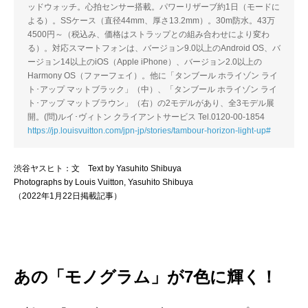
ッドウォッチ。心拍センサー搭載。パワーリザーブ約1日（モードに
よる）。SSケース（直径44mm、厚さ13.2mm）。30m防水。43万
4500円～（税込み、価格はストラップとの組み合わせにより変わ
る）。対応スマートフォンは、バージョン9.0以上のAndroid OS、バ
ージョン14以上のiOS（Apple iPhone）、バージョン2.0以上の
Harmony OS（ファーフェイ）。他に「タンブール ホライゾン ライ
ト･アップ マットブラック」（中）、「タンブール ホライゾン ライ
ト･アップ マットブラウン」（右）の2モデルがあり、全3モデル展
開。(問)ルイ･ヴィトン クライアントサービス Tel.0120-00-1854
https://jp.louisvuitton.com/jpn-jp/stories/tambour-horizon-light-up#
渋谷ヤスヒト：文 Text by Yasuhito Shibuya
Photographs by Louis Vuitton, Yasuhito Shibuya
（2022年1月22日掲載記事）
あの「モノグラム」が7色に輝く！