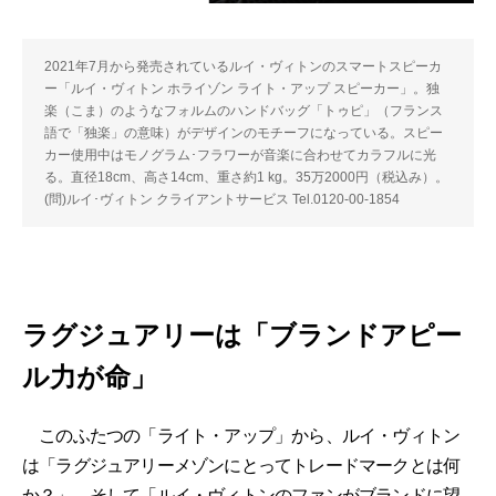
2021年7月から発売されているルイ・ヴィトンのスマートスピーカ
ー「ルイ・ヴィトン ホライゾン ライト・アップ スピーカー」。独
楽（こま）のようなフォルムのハンドバッグ「トゥピ」（フランス
語で「独楽」の意味）がデザインのモチーフになっている。スピー
カー使用中はモノグラム･フラワーが音楽に合わせてカラフルに光
る。直径18cm、高さ14cm、重さ約1 kg。35万2000円（税込み）。
(問)ルイ･ヴィトン クライアントサービス Tel.0120-00-1854
ラグジュアリーは「ブランドアピー
ル力が命」
このふたつの「ライト・アップ」から、ルイ・ヴィトン
は「ラグジュアリーメゾンにとってトレードマークとは何
か？」、そして「ルイ・ヴィトンのファンがブランドに望