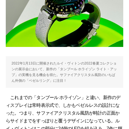
2022年1月13日に開催されたルイ・ヴィトンの2022春夏コレクショ
ンの展示会において、新作の「タンブール ホライゾン ライト・アッ
プ」の実機を見る機会を得た。サファイアクリスタル風防のいちば
ん外側の「ベゼルリング」に注目！
これまでの「タンブール ホライゾン」と違い、新作のデ
ィスプレイは常時表示式で、しかもベゼルレスの設計にな
った。つまり、サファイアクリスタル風防が時計の正面か
らサイドまでをすっぽりと覆うデザインになっている。ル
イ・ヴィトンはこの部分に24個のLEDを組み込み、7色に輝