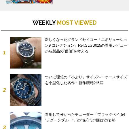
WEEKLY
MOST VIEWED
新しくなったグランドセイコー「エボリューショ
ン9 コレクション」Ref.SLGB015の着用レビュー
から製品の“価値”を考える
1
ついに理想の「小ぶり」サイズへ！ケースサイズ
を小型化した名作・新作腕時計5選
2
着用して分かったチューダー「ブラックベイ 54
“ラグーンブルー”」の“保守”と“挑戦”の姿勢
3