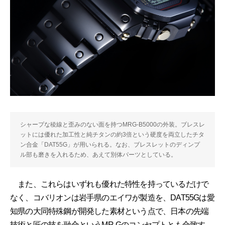
シャープな稜線と歪みのない面を持つMRG-B5000の外装。ブレスレ
ットには優れた加工性と純チタンの約3倍という硬度を両立したチタ
ン合金「DAT55G」が用いられる。なお、ブレスレットのディンプ
ル部も磨きを入れるため、あえて別体パーツとしている。
また、これらはいずれも優れた特性を持っているだけで
なく、コバリオンは岩手県のエイワが製造を、DAT55Gは愛
知県の大同特殊鋼が開発した素材という点で、日本の先端
技術と匠の技を融合というMR-Gのコンセプトとも合致す