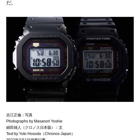
だ。
吉江正倫：写真
Photographs by Masanori Yoshie
細田雄人（クロノス日本版）：文
Text by Yuto Hosoda（Chronos-Japan）