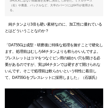
SHOCKにはない高級感を見事に演出してみせた。ミドルケース
（右）や裏蓋、バックルなど、大半のパーツには64Tiが使用され
る。
純チタンより3倍も硬い素材なのに、加工性に優れている
とはどういうことなのか？
「DAT55Gは成型・研磨後に特殊な処理を施すことで硬化し
ます。処理前はむしろ64チタンよりも軟らかいんですよ。
ブレスレットはコマをつなぐピン用の細かい穴を開ける必
要があるのですが、実は64チタンでは硬すぎて開けられな
いんです。そこで処理前は軟らかいという特性に着目し
て、DAT55Gをブレスレットに採用しました」（石坂氏）