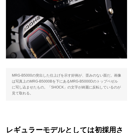
MRG-B5000の突出した仕上げを示す好例が、歪みのない面だ。画像
は写真上のMRG-B5000Bを下にあるMRG-B5000Dのトップベゼル
に写し込ませたもの。「SHOCK」の文字が綺麗に反転しているのが
見て取れる。
レギュラーモデルとしては初採用さ