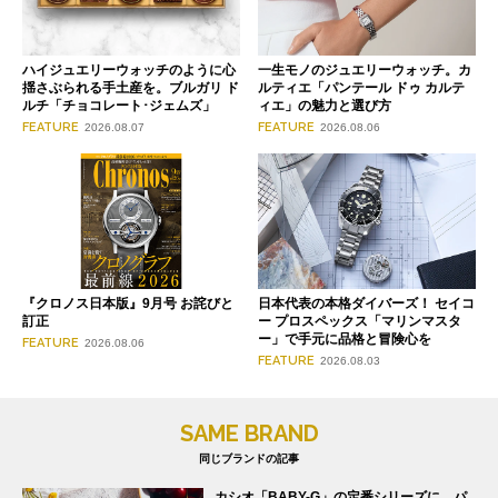
ハイジュエリーウォッチのように心
一生モノのジュエリーウォッチ。カ
揺さぶられる手土産を。ブルガリ ド
ルティエ「パンテール ドゥ カルテ
ルチ「チョコレート･ジェムズ」
ィエ」の魅力と選び方
FEATURE
FEATURE
2026.08.07
2026.08.06
『クロノス日本版』9月号 お詫びと
日本代表の本格ダイバーズ！ セイコ
訂正
ー プロスペックス「マリンマスタ
ー」で手元に品格と冒険心を
FEATURE
2026.08.06
FEATURE
2026.08.03
SAME BRAND
同じブランドの記事
カシオ「BABY-G」の定番シリーズに、パ