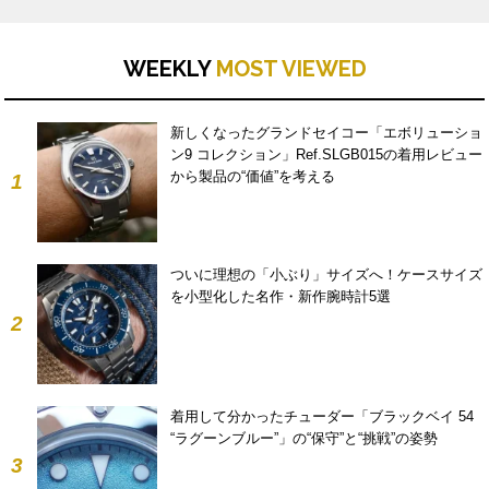
WEEKLY
MOST VIEWED
新しくなったグランドセイコー「エボリューショ
ン9 コレクション」Ref.SLGB015の着用レビュー
から製品の“価値”を考える
1
ついに理想の「小ぶり」サイズへ！ケースサイズ
を小型化した名作・新作腕時計5選
2
着用して分かったチューダー「ブラックベイ 54
“ラグーンブルー”」の“保守”と“挑戦”の姿勢
3