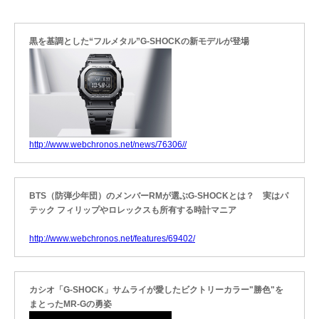
黒を基調とした“フルメタル”G-SHOCKの新モデルが登場
http://www.webchronos.net/news/76306//
BTS（防弾少年団）のメンバーRMが選ぶG-SHOCKとは？ 実はパ
テック フィリップやロレックスも所有する時計マニア
http://www.webchronos.net/features/69402/
カシオ「G-SHOCK」サムライが愛したビクトリーカラー"勝色"を
まとったMR-Gの勇姿