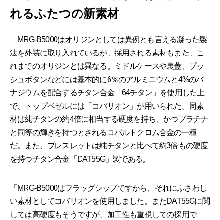
れるふたつの新素材
MRG-B5000はオリジンとしては異例とも言える凝った製
法を外装に取り入れているが、採用される素材もまた、こ
れまでのオリジンとは異なる。ミドルケースや裏蓋、プッ
シュボタンなどには基本的に6％のアルミニウムと4%のバ
ナジウムを配合するチタン合金「64チタン」を使用した上
で、トップベゼルには「コバリオン」が用いられた。同素
材は純チタンの約4倍に相当する硬度を持ち、かつプラチナ
と同等の輝きを持つとされるコバルトクロム合金の一種
だ。また、ブレスレットは純チタンと比べて約3倍もの硬度
を持つチタン合金「DAT55G」製である。
「MRG-B5000はフラッグシップですから、それにふさわし
い素材としてコバリオンを使用しました。またDAT55Gに関
しては高硬度もそうですが、加工性も重視しての採用で