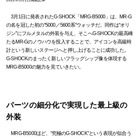
2022年3月1日掲載記事
3月1日に発表されたG-SHOCK「MRG-B5000」は、MR-G
の名を冠した初の“5000／5600系”ウォッチだ。同作は“オリ
ジン”にフルメタルの外装を与え、そこへG-SHOCKの最高峰
たるMR-Gのノウハウを投入することで、アイコンを高級時
計という新しいステージへと押し上げることに成功した。
G-SHOCKのまったく新しいフラッグシップ像を体現する
MRG-B5000の魅力を見ていきたい。
パーツの細分化で実現した最上級の
外装
MRG-B5000ほど、“究極のG-SHOCK”という表現が似合う