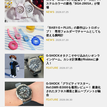
ステルカラーの新色「BGA-290SA」が登
場
NEWS
2026.07.25
「BABY-G + PLUS」の新作はレトロポッ
プ！ 専用フォルダーでチャームとしても
使える腕時計
NEWS
2026.07.20
G-SHOCKオタクこそやり込みたいオンラ
インゲーム。カシオ計算機がRobloxに参
入！
FEATURE
2026.07.15
G-SHOCK「グラビティマスター」
Ref.GWR-B3000を着用レビュー！ 最適化
されたタフネス構造と新ムーブメントが融
合
FEATURE
2026.06.30