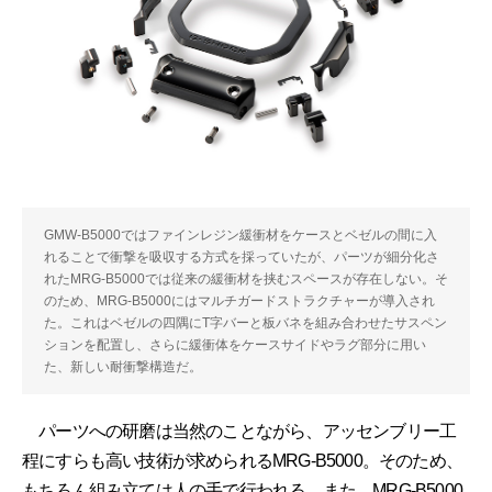
GMW-B5000ではファインレジン緩衝材をケースとベゼルの間に入
れることで衝撃を吸収する方式を採っていたが、パーツが細分化さ
れたMRG-B5000では従来の緩衝材を挟むスペースが存在しない。そ
のため、MRG-B5000にはマルチガードストラクチャーが導入され
た。これはベゼルの四隅にT字バーと板バネを組み合わせたサスペン
ションを配置し、さらに緩衝体をケースサイドやラグ部分に用い
た、新しい耐衝撃構造だ。
パーツへの研磨は当然のことながら、アッセンブリー工
程にすらも高い技術が求められるMRG-B5000。そのため、
もちろん組み立ては人の手で行われる。また、MRG-B5000