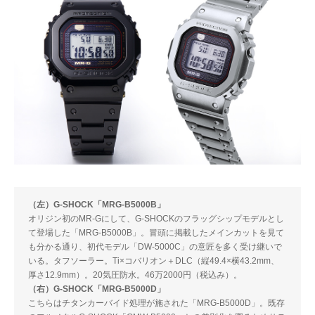
（左）G-SHOCK「MRG-B5000B」
オリジン初のMR-Gにして、G-SHOCKのフラッグシップモデルとし
て登場した「MRG-B5000B」。冒頭に掲載したメインカットを見て
も分かる通り、初代モデル「DW-5000C」の意匠を多く受け継いで
いる。タフソーラー。Ti×コバリオン＋DLC（縦49.4×横43.2mm、
厚さ12.9mm）。20気圧防水。46万2000円（税込み）。
（右）G-SHOCK「MRG-B5000D」
こちらはチタンカーバイド処理が施された「MRG-B5000D」。既存