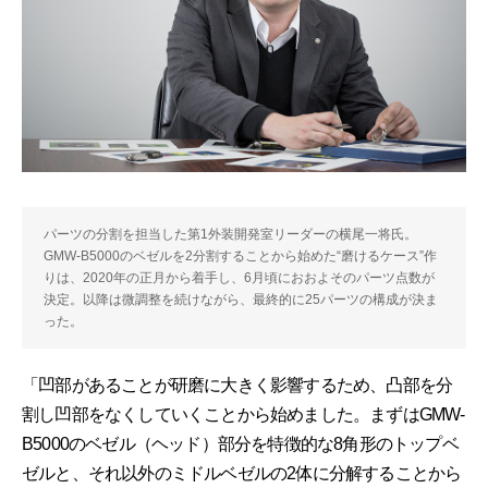
パーツの分割を担当した第1外装開発室リーダーの横尾一将氏。
GMW-B5000のベゼルを2分割することから始めた“磨けるケース”作
りは、2020年の正月から着手し、6月頃におおよそのパーツ点数が
決定。以降は微調整を続けながら、最終的に25パーツの構成が決ま
った。
「凹部があることが研磨に大きく影響するため、凸部を分
割し凹部をなくしていくことから始めました。まずはGMW-
B5000のベゼル（ヘッド）部分を特徴的な8角形のトップベ
ゼルと、それ以外のミドルベゼルの2体に分解することから