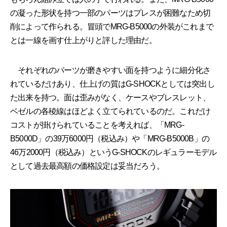
の凝った形状を持つ一部のパーツはプレスが困難なため切
削によって作られる。冒頭でMRG-B5000の外装がこれまで
とは一線を画す仕上がりと評した理由だ。
それぞれのパーツが磨きやすい面を持つように細分化さ
れているだけあり、仕上げの質はG-SHOCKとしては突出し
た出来を持つ。面は歪みがなく、ケースやブレスレット、
ベゼルの各稜線はほどよく立てられているのだ。これだけ
コストが掛けられていることを考えれば、「MRG-
B5000D」の39万6000円（税込み）や「MRG-B5000B」の
46万2000円（税込み）というG-SHOCKのレギュラーモデル
として過去最高額の価格設定は妥当だろう。