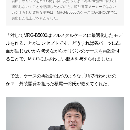
吾氏。オリジンをMR-G化するにあたっては「既存の時計の作り方に
固執しない」ことを意識したとのこと。時計専業メーカーではない
カシオらしい柔軟な姿勢は、MRG-B5000のケースにG-SHOCKでは
突出した仕上げをもたらした。
「対してMRG-B5000はフルメタルケースに最適化したモデ
ルを作ることがコンセプトです。どうすれば各パーツに凸
面が生じないかを考えながらオリジンのケースを再設計す
ることで、MR-Gにふさわしい磨きを与えられました」
では、ケースの再設計はどのような手順で行われたの
か？ 外装開発を担った横尾一将氏が教えてくれた。