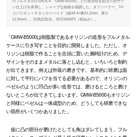
のフルメタルG-SHOCK「GMW-B5000」との差別化を図るためサテ
ン仕上げを多用し、シャープな稜線を強調した。タフソーラー。Ti×
コバリオン＋チタンカーバイド（縦49.4×横43.2mm、厚さ
12.9mm）。20気圧防水。39万6000円（税込み）。
「GMW-B5000は樹脂製であるオリジンの造形をフルメタル
ケースに引き写すことを目的に開発しました。ただし、オ
リジンは樹脂で作ることを念頭に置いた腕時計のため、デ
ザインをそのままメタルに落とし込むと、いろいろと制約
が出てきます。例えば外装の磨きです。基本的に研磨は面
に対して平行にバフを当てる必要があるので、オリジンの
ベゼルのように凹凸が多い造形では、磨けるところと磨け
ないところが出てきてしまいます。GMW-B5000もオリジン
と同様にベゼルは一体成型のため、どうしても研磨できな
い箇所がいくつかありました」
仮に凸の部分が磨けたとしても角はダレてしまう。フル