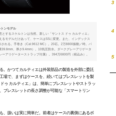
3
ルトンモデル
4
意とするスケルトンは当然、新しい「サントス ドゥ カルティエ」
えるモデルだけあって、ケースはSSに変更。また、インデックス
る。手巻き（Cal.9612 MC）。20石。2万8800振動／時。パ
×横39.8mm、厚さ9.4mm）。10気圧防水。ダークグレーアリゲータ
ーアリゲーターストラップ付属）。394万6800円（税込み）。
5
る。かつてカルティエは外装部品の製造を外部に委託
工場で、まずはケースを、続いてはブレスレットを製
 ドゥ カルティエ」は、簡単にブレスレットやストラッ
、ブレスレットの長さ調整が可能な「スマートリン
も、扱いは実に簡単だ。前者はケースの裏側にあるボ