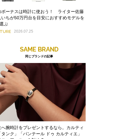
のボーナスは時計に使おう！ ライター佐藤
んいちが50万円台を目安におすすめモデルを
本選ぶ
ATURE
2026.07.25
SAME BRAND
同じブランドの記事
性へ腕時計をプレゼントするなら。カルティ
「タンク」「パンテール ドゥ カルティエ」