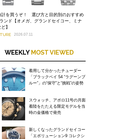
時計を買うぞ！ 選び方と目的別のおすすめ
ブランド【オメガ、グランドセイコー、ミナ
など】
ATURE
2026.07.11
WEEKLY
MOST VIEWED
着用して分かったチューダー
「ブラックベイ 54 “ラグーンブ
ルー”」の“保守”と“挑戦”の姿勢
スウォッチ、アポロ11号の月面
着陸をたたえる限定モデルを当
時の金価格で発売
新しくなったグランドセイコー
「エボリューション9 コレクシ