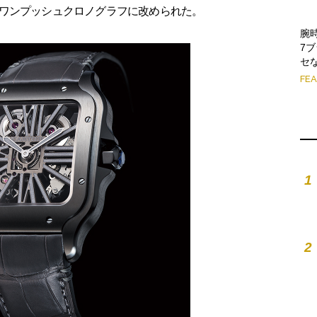
ワンプッシュクロノグラフに改められた。
腕
7
セ
FE
1
2