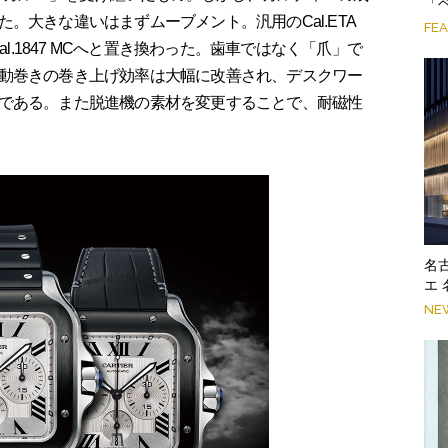
「
。大きな違いはまずムーブメント。汎用のCal.ETA
FE
al.1847 MCへと置き換わった。歯車ではなく「爪」で
動巻きの巻き上げ効率は大幅に改善され、デスクワー
である。また脱進機の素材を変更することで、耐磁性
名
エ
NE