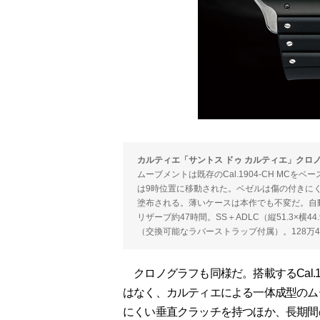
カルティエ「サントス ドゥ カルティエ」クロ
ムーブメントは既存のCal.1904-CH M
は9時位置に移動された。ベゼルは傷の付きにく
塗布される。薄いケースは本作でも不変だ。自動巻き（
リザーブ約47時間。SS＋ADLC（縦51.3×横
（交換可能なラバーストラップ付属）。128万4
クロノグラフも同様だ。搭載するCal.1
はなく、カルティエによる一体成型のム
にくい垂直クラッチを持つほか、長期間