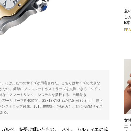
夏
し
5
FE
ティエ」にはふたつのサイズが用意された。こちらはサイズの大きな
mしかない。簡単にブレスレットやストラップを交換できる「クイッ
能な「スマートリンク」システムを搭載する。自動巻き
。パワーリザーブ約40時間。SS×18KYG（縦47.5×横39.8mm、厚さ
キンストラップ付属。151万8000円（税込み）。他にもMMサイズ
がある。
女
エ
ス ガルベ」を受け継いだもの。しかし、カルティエの成