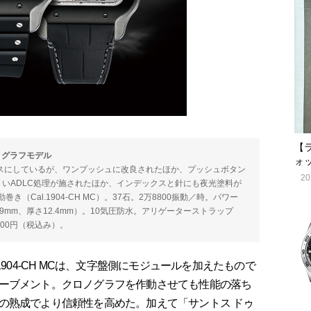
【
ノグラフモデル
ォ
Cをベースにしているが、ワンプッシュに改良されたほか、プッシュボタン
20
いADLC処理が施されたほか、インデックスと針にも夜光塗料が
Cal.1904-CH MC）。37石。2万8800振動／時。パワー
44.9mm、厚さ12.4mm）。10気圧防水。アリゲーターストラップ
00円（税込み）。
904-CH MCは、文字盤側にモジュールを加えたもので
ーブメント。クロノグラフを作動させても性能の落ち
の熟成でより信頼性を高めた。加えて「サントス ドゥ