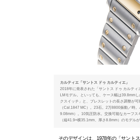
カルティエ「サントス ドゥ カルティエ」
2018年に発表された「サントス ドゥ カル
LMモデル。といっても、ケース幅は39.8m
クスイッチ」と、ブレスレットの長さ調整が可
（Cal.1847 MC）。23石。2万8800振動／時
9.08mm）。10気圧防水。交換可能なカーフス
（縦41.9×横35.1mm、厚さ8.8mm）のモデル
そのデザインは、1978年の「サント