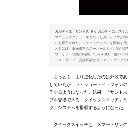
カルティエ「サントス ドゥ カルティエ」スケ
マニュファクチュールとなったカルティエが得
にも採用された。シチュエーションを問わず使
と針には、蓄光塗料のスーパールミノバ®️が塗布され
ワーリザーブ約70時間。SS＋ADLC（縦47.5
ーストラップ（交換可能なセミマットダークグレ
もっとも、より進化したのは外装であ
していたが、ラ・ショー・ド・フォンの
作するようになった。結果、「サントス
プを交換できる「クイックスイッチ」と
ク」システムを搭載するようになった。
クイックスイッチも、スマートリンク