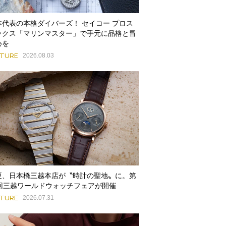
本代表の本格ダイバーズ！ セイコー プロス
ックス「マリンマスター」で手元に品格と冒
心を
ATURE
2026.08.03
夏、日本橋三越本店が〝時計の聖地〟に。第
9回三越ワールドウォッチフェアが開催
ATURE
2026.07.31