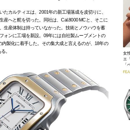
たカルティエは、2001年の新工場落成を皮切りに、
へと舵を切った。同社は、Cal.8000 MCと、そこに
、生産体制は持っていなかった。技術とノウハウを蓄
フォンに工場を新設。09年には自社製ムーブメントの
は外装の内製化に着手した。その集大成と言えるのが、18年の
ある。
女
エ
「
FE