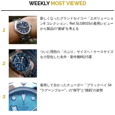
WEEKLY
MOST VIEWED
新しくなったグランドセイコー「エボリューショ
ン9 コレクション」Ref.SLGB015の着用レビュー
から製品の“価値”を考える
1
ついに理想の「小ぶり」サイズへ！ケースサイズ
を小型化した名作・新作腕時計5選
2
着用して分かったチューダー「ブラックベイ 54
“ラグーンブルー”」の“保守”と“挑戦”の姿勢
3