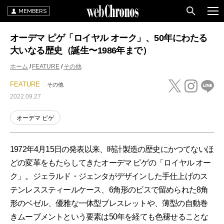
MEMBERS
オーデマ ピゲ「ロイヤル オーク」、50年にわたる
大いなる歴史（誕生〜1986年まで）
ホーム
FEATURE
その他
FEATURE
その他
2022.09.27
オーデマ ピゲ
1972年4月15日の発表以来、時計製造の歴史にかつてないほ
どの変革をもたらしてきたオーデマ ピゲの「ロイヤル オー
ク」。ジェラルド・ジェンタがデザインした手仕上げのス
テンレススティールケース、6角形のビスで留められた8角
形のベゼル、優雅な一体型ブレスレットや、薄型の自動巻
きムーブメントという要素は50年を経ても色褪せることな