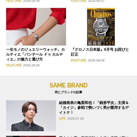
FEATURE
FEATURE
2026.08.08
2026.08.07
一生モノのジュエリーウォッチ。カ
『クロノス日本版』9月号 お詫びと
ルティエ「パンテール ドゥ カルテ
訂正
ィエ」の魅力と選び方
FEATURE
2026.08.06
FEATURE
2026.08.06
SAME BRAND
同じブランドの記事
結婚発表の亀梨和也！「銭形平次」主演＆
「カイジ」参戦で勢いづく男が愛用するデ
イトナ！
LIFE
2026.07.26