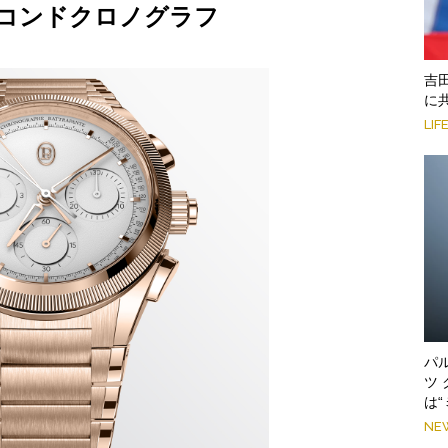
セコンドクロノグラフ
吉
に
LIF
パ
ツ
は
NE