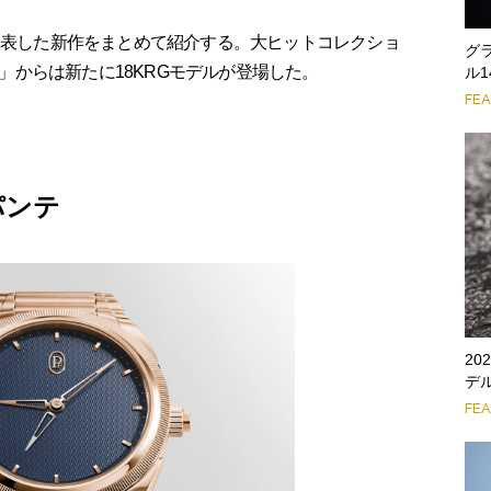
に発表した新作をまとめて紹介する。大ヒットコレクショ
グ
ンテ」からは新たに18KRGモデルが登場した。
ル
FE
パンテ
2
デ
FE