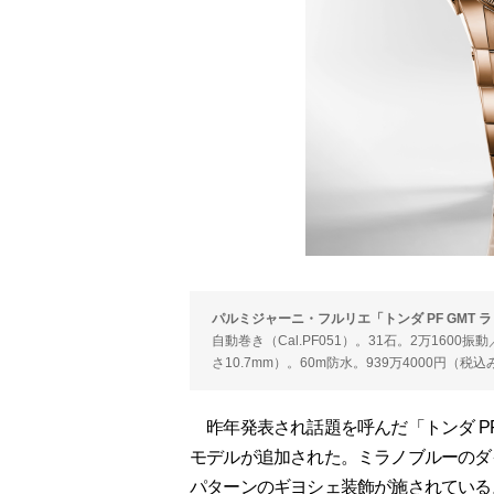
パルミジャーニ・フルリエ「トンダ PF GMT 
自動巻き（Cal.PF051）。31石。2万160
さ10.7mm）。60m防水。939万4000円（税
昨年発表され話題を呼んだ「トンダ PF
モデルが追加された。ミラノブルーのダ
パターンのギヨシェ装飾が施されている