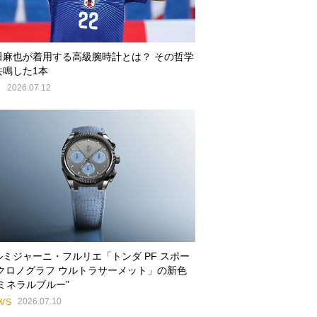
田麻也が着用する高級腕時計とは？ その哲学
共鳴した1本
E
2026.07.12
ルミジャーニ・フルリエ「トンダ PF スポー
 クロノグラフ ウルトラサーメット」の新色
“ミネラルブルー”
WS
2026.07.10