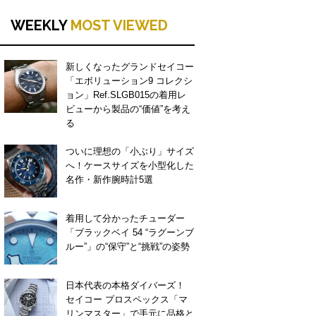
WEEKLY
MOST VIEWED
新しくなったグランドセイコー
「エボリューション9 コレクシ
ョン」Ref.SLGB015の着用レ
ビューから製品の“価値”を考え
る
ついに理想の「小ぶり」サイズ
へ！ケースサイズを小型化した
名作・新作腕時計5選
着用して分かったチューダー
「ブラックベイ 54 “ラグーンブ
ルー”」の“保守”と“挑戦”の姿勢
日本代表の本格ダイバーズ！
セイコー プロスペックス「マ
リンマスター」で手元に品格と