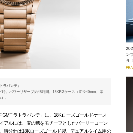
2
ン
介
FE
ラトラパンテ」
0振動／時。パワーリザーブ約48時間。18KRGケース（直径40mm、厚
込み）。
 GMT ラトラパンテ」に、18Kローズゴールドケース
イアルには、麦の穂をモチーフとしたバーリーコーン
。時分針は18Kローズゴールド製、デュアルタイム用の