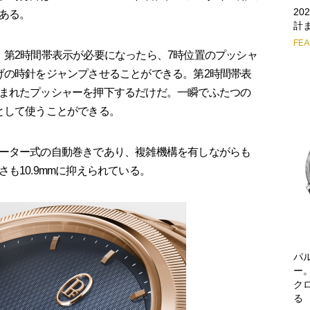
2
ある。
計
FE
第2時間帯表示が必要になったら、7時位置のプッシャ
げの時針をジャンプさせることができる。第2時間帯表
まれたプッシャーを押下するだけだ。一瞬でふたつの
として使うことができる。
ーター式の自動巻きであり、複雑機構を有しながらも
も10.9mmに抑えられている。
パ
ー
ク
る