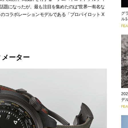
話題になったが、最も注目を集めたのは“世界一有名な
グ
とのコラボレーションモデルである「プロパイロット X
ル
FE
ィメーター
2
デ
FE