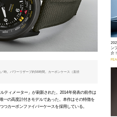
2
ン
介
FE
800振動／時。パワーリザーブ約56時間。カーボンケース（直径
ルティメーター」が刷新された。2014年発表の前作は
唯一の高度計付きモデルであった。本作はその特徴を
つつカーボンファイバーケースを採用している。