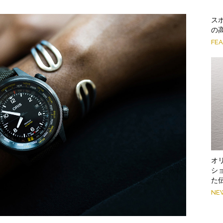
ス
の
FE
オ
シ
た
NE