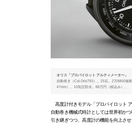
オリス「プロパイロット アルティメーター」
自動巻き（Cal.Oris793）。25石。2万8
47mm）。10気圧防水。88万円（税込み）。
高度計付きモデル「プロパイロット ア
自動巻き機械式時計としては世界初かつ
引き継ぎつつ、高度計の機能を向上させ