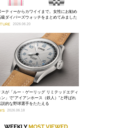
ポーティーからカワイイまで。女性にお勧め
高級ダイバーズウォッチをまとめてみました
ATURE
2026.06.20
リスが「ルー・ゲーリッグ リミテッドエディ
ョン」で“アイアンホース（鉄人）”と呼ばれ
伝説的な野球選手をたたえる
WS
2026.06.18
WEEKLY
MOST VIEWED