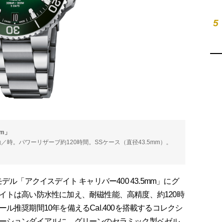
5
mm」
00振動／時。パワーリザーブ約120時間。SSケース（直径43.5mm）。
ル「アクイスデイト キャリバー400 43.5mm」にグ
イトは高い防水性に加え、耐磁性能、高精度、約120時
推奨期間10年を備えるCal.400を搭載するコレクシ
ーションダイアルに、グリーンのセラミック製ベゼル