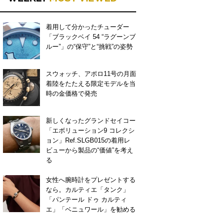
着用して分かったチューダー
「ブラックベイ 54 “ラグーンブ
ルー”」の“保守”と“挑戦”の姿勢
スウォッチ、アポロ11号の月面
着陸をたたえる限定モデルを当
時の金価格で発売
新しくなったグランドセイコー
「エボリューション9 コレクシ
ョン」Ref.SLGB015の着用レ
ビューから製品の“価値”を考え
る
女性へ腕時計をプレゼントする
なら。カルティエ「タンク」
「パンテール ドゥ カルティ
エ」「ベニュワール」を勧める