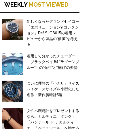
WEEKLY
MOST VIEWED
新しくなったグランドセイコー
「エボリューション9 コレクシ
ョン」Ref.SLGB015の着用レ
ビューから製品の“価値”を考え
る
着用して分かったチューダー
「ブラックベイ 54 “ラグーンブ
ルー”」の“保守”と“挑戦”の姿勢
ついに理想の「小ぶり」サイズ
へ！ケースサイズを小型化した
名作・新作腕時計5選
女性へ腕時計をプレゼントする
なら。カルティエ「タンク」
「パンテール ドゥ カルティ
エ」「ベニュワール」を勧める