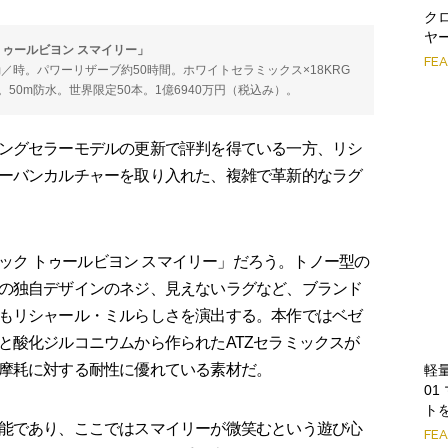
ク
ヤ
トゥールビヨン スマイリー」
FE
0振動／時。パワーリザーブ約50時間。ホワイトセラミックス×18KRG
mm）。50m防水。世界限定50本。1億6940万円（税込み）。
ングセラーモデルの更新で評判を得ている一方、リシ
ーバンカルチャーを取り入れた、複雑で革新的なラグ
ィック トゥールビヨン スマイリー」だろう。トノー型の
の独自デザインのネジ、見えないラグなど、ブランド
もリシャール・ミルらしさを演出する。本作ではベゼ
と酸化ジルコニウムから作られたATZセラミックスが
摩耗に対する耐性に優れている素材だ。
軽
0
ト
能であり、ここではスマイリーが微笑むという遊び心
FE