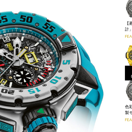
【
計」
FE
色
製
FE