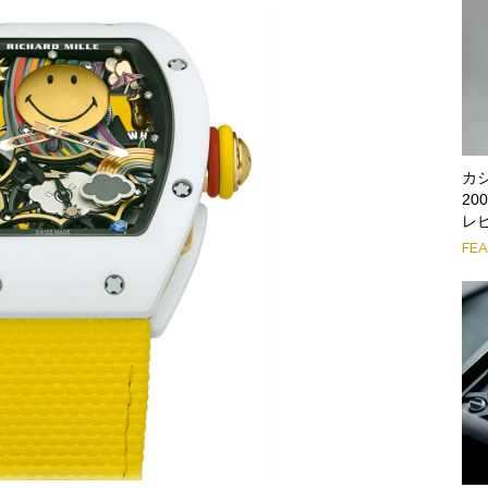
カ
2
レ
FE