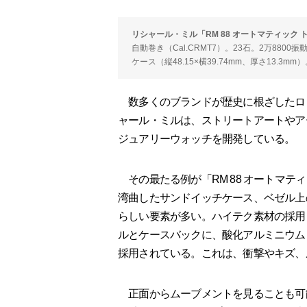
リシャール・ミル「RM 88 オートマティック 
自動巻き（Cal.CRMT7）。23石。2万880
ケース（縦48.15×横39.74mm、厚さ13.3
数多くのブランドが歴史に根ざしたロ
ャール・ミルは、ストリートアートやア
ジュアリーウォッチを開発している。
その最たる例が「RM 88 オートマテ
湾曲したサンドイッチケース、ベゼル上
らしい要素が多い。ハイテク素材の採用
ルとケースバックに、酸化アルミニウム
採用されている。これは、衝撃やキズ、
正面からムーブメントを見ることも可