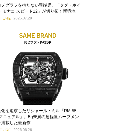
ロノグラフを持たない異端児。「タグ・ホイ
ー モナコ スピード12」が切り拓く新境地
ATURE
2026.07.29
SAME BRAND
同じブランドの記事
量化を追求したリシャール・ミル「RM 55-
1 マニュアル」。5g未満の超軽量ムーブメン
を搭載した最新作
ATURE
2026.06.26