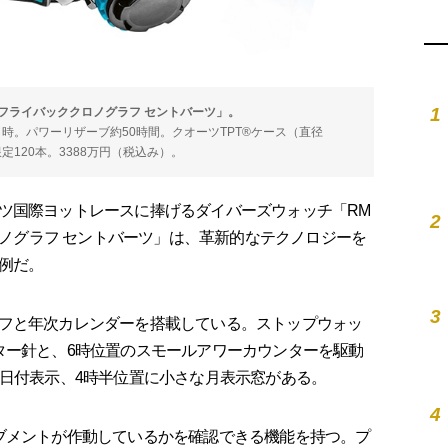
1
ク フライバッククロノグラフ セントバーツ」。
振動／時。パワーリザーブ約50時間。クオーツTPT®ケース（直径
界限定120本。3388万円（税込み）。
ツ国際ヨットレースに捧げるダイバーズウォッチ「RM
2
クロノグラフ セントバーツ」は、革新的なテクノロジーを
例だ。
3
フと年次カレンダーを搭載している。ストップウォッ
ター針と、6時位置のスモールアワーカウンターを駆動
な日付表示、4時半位置に小さな月表示窓がある。
4
ブメントが作動しているかを確認できる機能を持つ。プ