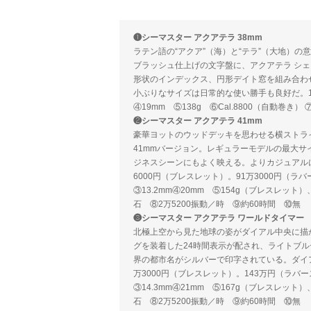
❶シーマスター アクアテラ 38mm
ラテン語の“アクア”（海）と“テラ”（大地）の
ブラッシュ仕上げの文字盤に、アクアテラ シェ
形状のインデックス、円形デイト窓を組み合わ
小ぶりなサイズは日常的な使い勝手も良好だ。100
④19mm ⑤138g ⑥Cal.8800（自動巻き）
❷シーマスター アクアテラ 41mm
豪華ヨットのウッドデッキを思わせる横ストラ
41mmバージョン。レギュラーモデルの最大
ジネスシーンにもよく映える。よりカジュアル
6000円（ブレスレット）。91万3000円（
③13.2mm④20mm ⑤154g（ブレスレット）
石 ⑧2万5200振動／時 ⑨約60時間 ⑩無
❸シーマスター アクアテラ ワールドタイマー
北極上空から見た地球の姿がダイアル中央に描
グを装着した24時間表示が配され、ライトブ
界の都市名がシルバーで印字されている。ダイ
万3000円（ブレスレット）。143万円（ラ
③14.3mm④21mm ⑤167g（ブレスレット）
石 ⑧2万5200振動／時 ⑨約60時間 ⑩無