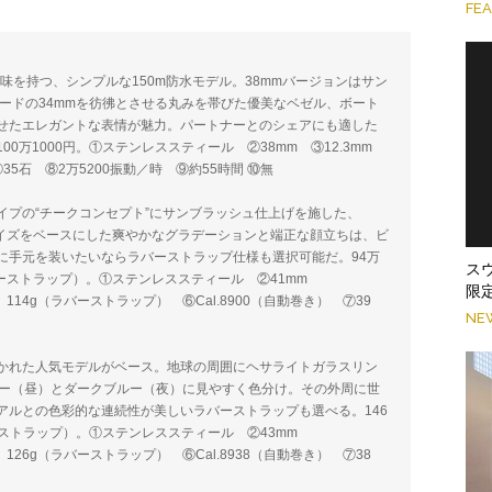
FE
意味を持つ、シンプルな150m防水モデル。38mmバージョンはサン
ードの34mmを彷彿とさせる丸みを帯びた優美なベゼル、ボート
せたエレガントな表情が魅力。パートナーとのシェアにも適した
万1000円。①ステンレススティール ②38mm ③12.3mm
 ⑦35石 ⑧2万5200振動／時 ⑨約55時間 ⑩無
イプの“チークコンセプト”にサンブラッシュ仕上げを施した、
サイズをベースにした爽やかなグラデーションと端正な顔立ちは、ビ
に手元を装いたいならラバーストラップ仕様も選択可能だ。94万
ス
ラバーストラップ）。①ステンレススティール ②41mm
限
、114g（ラバーストラップ） ⑥Cal.8900（自動巻き） ⑦39
NE
かれた人気モデルがベース。地球の周囲にヘサライトガラスリン
ルー（昼）とダークブルー（夜）に見やすく色分け。その外周に世
アルとの色彩的な連続性が美しいラバーストラップも選べる。146
バーストラップ）。①ステンレススティール ②43mm
、126g（ラバーストラップ） ⑥Cal.8938（自動巻き） ⑦38