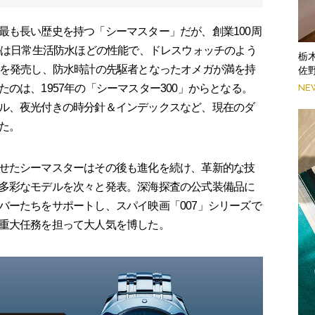
も長い歴史を持つ「シーマスター」だが、創業100周
デルは日常生活防水ほどの性能で、ドレスウォッチのよう
栃
」を発売し、防水時計の先駆者となったオメガが満を持
佐
NE
のは、1957年の「シーマスター300」からとなる。
ル、夜光付きの時分針＆インデックスなど、現在のダ
た。
せたシーマスターはその後も進化を続け、革新的な技
多彩なモデルを次々と発表。深海探査の公式装備品に
バーたちをサポートし、スパイ映画「007」シリーズで
重大任務を担って大人気を博した。