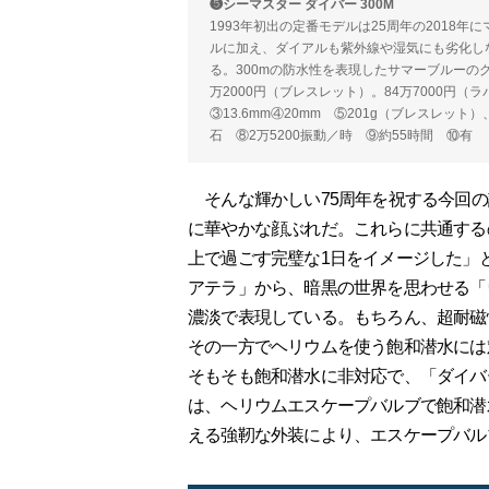
❺シーマスター ダイバー 300M
1993年初出の定番モデルは25周年の2018
ルに加え、ダイアルも紫外線や湿気にも劣化し
る。300mの防水性を表現したサマーブルーの
万2000円（ブレスレット）。84万7000円
③13.6mm④20mm ⑤201g（ブレスレット）
石 ⑧2万5200振動／時 ⑨約55時間 ⑩有
そんな輝かしい75周年を祝する今回の記
に華やかな顔ぶれだ。これらに共通する
上で過ごす完璧な1日をイメージした」
アテラ」から、暗黒の世界を思わせる「
濃淡で表現している。もちろん、超耐磁
その一方でヘリウムを使う飽和潜水には対
そもそも飽和潜水に非対応で、「ダイバ
は、ヘリウムエスケープバルブで飽和潜
える強靭な外装により、エスケープバル