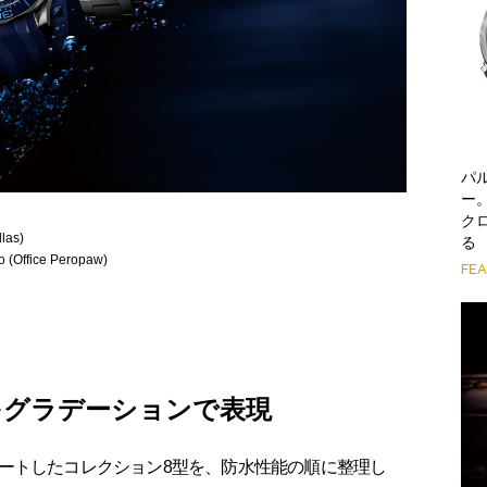
パ
ー
ク
las)
る
(Office Peropaw)
FE
性をグラデーションで表現
ートしたコレクション8型を、防水性能の順に整理し