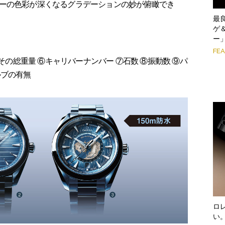
ーの色彩が深くなるグラデーションの妙が俯瞰でき
最
ゲ
ー
FE
よその総重量 ⑥キャリバーナンバー ⑦石数 ⑧振動数 ⑨パ
ルブの有無
ロ
い