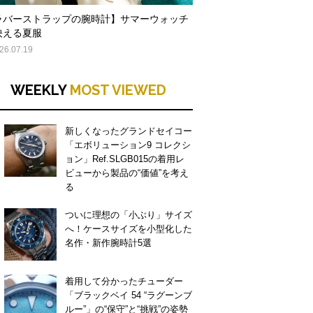
ラバーストラップの腕時計】サマーウォッチ
映える夏服
26.07.19
WEEKLY
MOST VIEWED
新しくなったグランドセイコー
「エボリューション9 コレクシ
ョン」Ref.SLGB015の着用レ
ビューから製品の“価値”を考え
る
ついに理想の「小ぶり」サイズ
へ！ケースサイズを小型化した
名作・新作腕時計5選
着用して分かったチューダー
「ブラックベイ 54 “ラグーンブ
ルー”」の“保守”と“挑戦”の姿勢