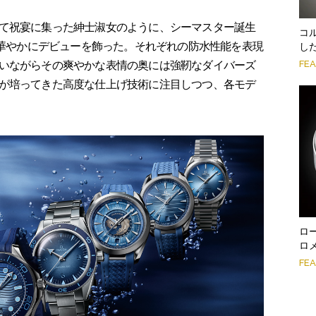
て祝宴に集った紳士淑女のように、シーマスター誕生
コ
が華やかにデビューを飾った。それぞれの防水性能を表現
し
FE
いながらその爽やかな表情の奥には強靭なダイバーズ
が培ってきた高度な仕上げ技術に注目しつつ、各モデ
ロ
ロ
FE