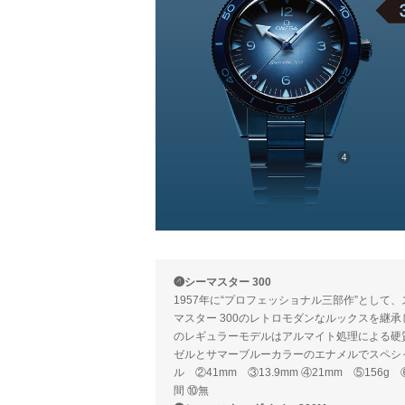
❹シーマスター 300
1957年に“プロフェッショナル三部作”とし
マスター 300のレトロモダンなルックスを継承
のレギュラーモデルはアルマイト処理による硬
ゼルとサマーブルーカラーのエナメルでスペシャ
ル ②41mm ③13.9mm ④21mm ⑤156g
間 ⑩無