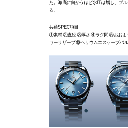
た。海底に向かうほど水圧は増し、ブル
る。
共通SPEC項目
①素材 ②直径 ③厚さ ④ラグ間 ⑤おお
ワーリザーブ ⑩ヘリウムエスケープバ