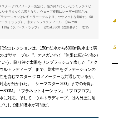
年にマスター クロノメーター認定に。傷の付きにくいセラミックベゼ
ないセラミックス製となり、ウェーブ模様はレーザー刻印され
グラデーションはレギュラーモデルより、ややマットな印象だ。90
4
（ラバーストラップ）。①ステンレススティール ②42mm
、119g（ラバーストラップ） ⑥Cal.8800（自動巻き） ⑦35
5
念コレクションは、150m防水から6000m防水まで実
のは“サマーブルー”。オメガいわく「無限に広がる海の
という。降り注ぐ太陽をサンブラッシュで表した「アク
ウルトラディープ」まで、防水性をグラデーションの
性を含むマスター クロノメーターも共通しているが、
応が分かれた。「シーマスター 300」までの4作は、
ー300M」「プラネットオーシャン」「プロプロフ」
水に対応。そして「ウルトラディープ」は内外圧に耐
ブなしで飽和潜水が可能だ。