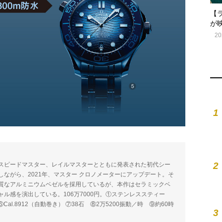
【
が
20
1
2
て、スピードマスター、レイルマスターとともに発表された初代シー
しながら、2021年、マスター クロノメーターにアップデート。そ
質なアルミニウムベゼルを採用しているが、本作はセラミックベ
ル感を演出している。106万7000円。①ステンレススティー
 ⑥Cal.8912（自動巻き） ⑦38石 ⑧2万5200振動／時 ⑨約60時
3