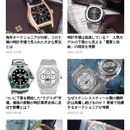
海外オークショニアが分析。コロナ
時計市場は低迷している？ 人気モ
禍の時計市場で見られた大きな変化
デルの下落から見える「需要と供
とは
給」の現状を考察
2022.12.20
2022.10.07
ついに下落を開始した“ラグスポ”市
なぜステンレススティール製の腕時
場。価格の変動が時計業界全体に及
計は高騰し続けるのか？ 香港で活躍
ぼす影響とは？
するオークショニアが考察
2022.09.30
2022.07.23