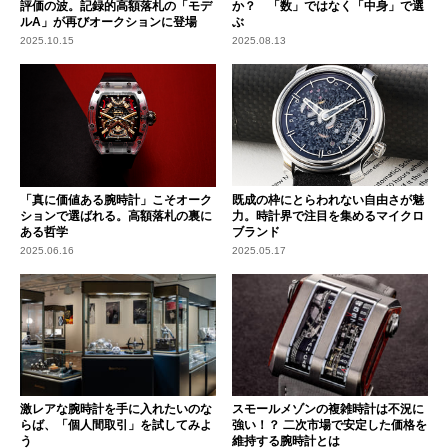
評価の波。記録的高額落札の「モデ
か？ 「数」ではなく「中身」で選
ルA」が再びオークションに登場
ぶ
2025.10.15
2025.08.13
「真に価値ある腕時計」こそオーク
既成の枠にとらわれない自由さが魅
ションで選ばれる。高額落札の裏に
力。時計界で注目を集めるマイクロ
ある哲学
ブランド
2025.06.16
2025.05.17
激レアな腕時計を手に入れたいのな
スモールメゾンの複雑時計は不況に
らば、「個人間取引」を試してみよ
強い！？ 二次市場で安定した価格を
う
維持する腕時計とは