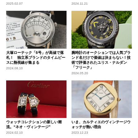
2025.02.07
2024.11.21
大塚ローテック「6号」が高値で落
腕時計のオークションでは人気ブラ
札！ 独立系ブランドのタイムピー
ンド名だけで価値は決まらない！技
スに熱視線が集まる
術で評価されたユリス・ナルダン
「フリーク」
2024.08.10
2024.05.20
ウォッチコレクションの新しい潮
いま、カルティエのヴィンテージウ
流。“ネオ・ヴィンテージ”
ォッチが熱い理由
2024.02.10
2023.12.23