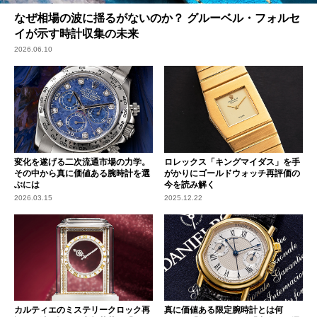
なぜ相場の波に揺るがないのか？ グルーベル・フォルセ
イが示す時計収集の未来
2026.06.10
変化を遂げる二次流通市場の力学。
ロレックス「キングマイダス」を手
その中から真に価値ある腕時計を選
がかりにゴールドウォッチ再評価の
ぶには
今を読み解く
2026.03.15
2025.12.22
カルティエのミステリークロック再
真に価値ある限定腕時計とは何