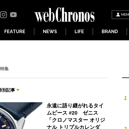
MEM
FEATURE
NEWS
LIFE
BRAND
特集
特別記事
1
永遠に語り継がれるタイ
ムピース #20 ゼニス
「クロノマスター オリジ
ナル トリプルカレンダ
2