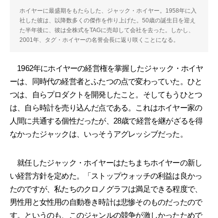
ホイヤーに最盛期をもたらした、ジャック・ホイヤー。1958年に入
社した彼は、以降数多くの傑作を作り上げた。50歳の誕生日を迎え
た半年後に、彼は全株式をTAGに売却して会社を去った。しかし、
2001年、タグ・ホイヤーの名誉会長に返り咲くことになる。
1962年にホイヤーの経営権を掌握したジャック・ホイヤ
ーは、同時代の経営者とふたつの点で変わっていた。ひと
つは、自らプロダクトを開発したこと。そしてもうひとつ
は、自ら時計を売り込んだ点である。これはホイヤー家の
人間に共通する個性だったが、28歳で経営を継がざるを得
なかったジャックは、いっそうアグレッシブだった。
就任したジャック・ホイヤーはたちまちホイヤーの新し
い経営方針を定めた。「ストップウォッチの利益は良かっ
たのですが、私たちのクロノグラフは満足できる程度で、
男性用と女性用の自動巻き時計は悲惨そのものだったので
す。というのも、このジャンルの競争が激しかったためで