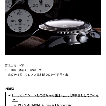
吉江正倫：写真
広田雅将（本誌）：取材・文
［連載第46回／クロノス日本版 2018年7月号初出］
INDEX
レーシングシーンとの蜜月から生まれた 計測機器としてのホイ
ヤー
1960’s AUTAVIA 3-Counter Chronograph