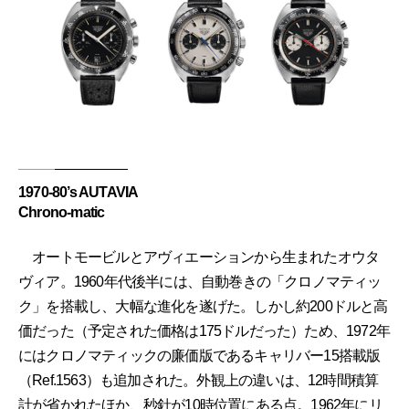
1970-80’s AUTAVIA
Chrono-matic
オートモービルとアヴィエーションから生まれたオウタ
ヴィア。1960年代後半には、自動巻きの「クロノマティッ
ク」を搭載し、大幅な進化を遂げた。しかし約200ドルと高
価だった（予定された価格は175ドルだった）ため、1972年
にはクロノマティックの廉価版であるキャリバー15搭載版
（Ref.1563）も追加された。外観上の違いは、12時間積算
計が省かれたほか、秒針が10時位置にある点。1962年にリ