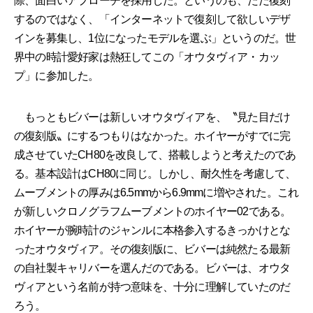
際、面白いアプローチを採用した。というのも、ただ復刻
するのではなく、「インターネットで復刻して欲しいデザ
インを募集し、1位になったモデルを選ぶ」というのだ。世
界中の時計愛好家は熱狂してこの「オウタヴィア・カッ
プ」に参加した。
もっともビバーは新しいオウタヴィアを、〝見た目だけ
の復刻版〟にするつもりはなかった。ホイヤーがすでに完
成させていたCH80を改良して、搭載しようと考えたのであ
る。基本設計はCH80に同じ。しかし、耐久性を考慮して、
ムーブメントの厚みは6.5mmから6.9mmに増やされた。これ
が新しいクロノグラフムーブメントのホイヤー02である。
ホイヤーが腕時計のジャンルに本格参入するきっかけとな
ったオウタヴィア。その復刻版に、ビバーは純然たる最新
の自社製キャリバーを選んだのである。ビバーは、オウタ
ヴィアという名前が持つ意味を、十分に理解していたのだ
ろう。