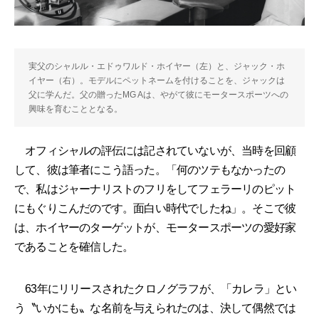
実父のシャルル・エドゥワルド・ホイヤー（左）と、ジャック・ホ
イヤー（右）。モデルにペットネームを付けることを、ジャックは
父に学んだ。父の贈ったMG Aは、やがて彼にモータースポーツへの
興味を育むこととなる。
オフィシャルの評伝には記されていないが、当時を回顧
して、彼は筆者にこう語った。「何のツテもなかったの
で、私はジャーナリストのフリをしてフェラーリのピット
にもぐりこんだのです。面白い時代でしたね」。そこで彼
は、ホイヤーのターゲットが、モータースポーツの愛好家
であることを確信した。
63年にリリースされたクロノグラフが、「カレラ」とい
う〝いかにも〟な名前を与えられたのは、決して偶然では