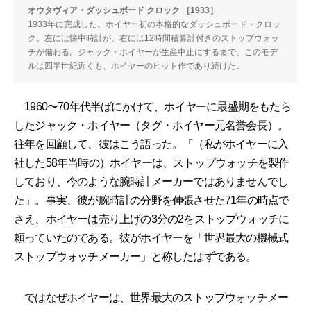
オウタヴィア・ダッシュボード クロック ［1933］
1933年に完成した、ホイヤー初の本格的なダッシュボード・クロッ
ク。左には懐中時計が、右には12時間積算計付きのストップウォッ
チが備わる。ジャック・ホイヤーが生産中止にするまで、このモデ
ルは四半世紀近くも、ホイヤーのヒット作であり続けた。
1960〜70年代半ばにかけて、ホイヤーに最盛期をもたら
したジャック・ホイヤー（タグ・ホイヤー元名誉会長）。
往年を回顧して、彼はこう語った。「（私がホイヤーに入
社した58年当時の）ホイヤーは、ストップウォッチを製作
しており、今のような腕時計メーカーではありませんでし
た」。事実、彼が腕時計の分野を伸張させた71年の時点で
さえ、ホイヤーは売り上げの3分の2をストップウォッチに
頼っていたのである。彼がホイヤーを「世界最大の機械式
ストップウォッチメーカー」と称したはずである。
ではなぜホイヤーは、世界最大のストップウォッチメー