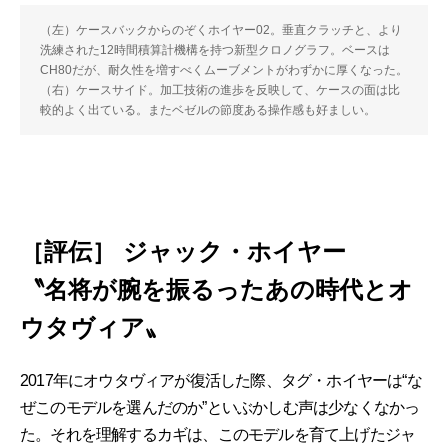
（左）ケースバックからのぞくホイヤー02。垂直クラッチと、より
洗練された12時間積算計機構を持つ新型クロノグラフ。ベースは
CH80だが、耐久性を増すべくムーブメントがわずかに厚くなった。
（右）ケースサイド。加工技術の進歩を反映して、ケースの面は比
較的よく出ている。またベゼルの節度ある操作感も好ましい。
［評伝］ ジャック・ホイヤー
〝名将が腕を振るったあの時代とオ
ウタヴィア〟
2017年にオウタヴィアが復活した際、タグ・ホイヤーは“な
ぜこのモデルを選んだのか”といぶかしむ声は少なくなかっ
た。それを理解するカギは、このモデルを育て上げたジャ