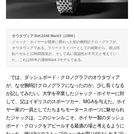
オウタヴィア Ref.2446 Mark3［1966］
ジャック・ホイヤーが開発に携わった初の腕時計クロノグラフが、
オウタヴィアである。ラリードライバーとしての経験から、彼は回
転ベゼルと12時間積算計、そして高い視認性が不可欠と考えてい
た。これは66年の通称Mark 3モデルである。
では、ダッシュボード・クロノグラフのオウタヴィア
が、なぜ腕時計クロノグラフになったのか。少し長くなる
が記してみたい。大学を卒業したジャック・ホイヤーに対
して、父はイギリスのスポーツカー、MG Aを与えた。ホイ
ヤー家の一員としてたちまちモータースポーツに魅せられ
たジャックは、このジャンルこそ、ホイヤー製のダッシュ
ボード・クロックをアピールする最適の場と考えるように
なった。彼は3つのストップウォッチが取り付けられるプレ