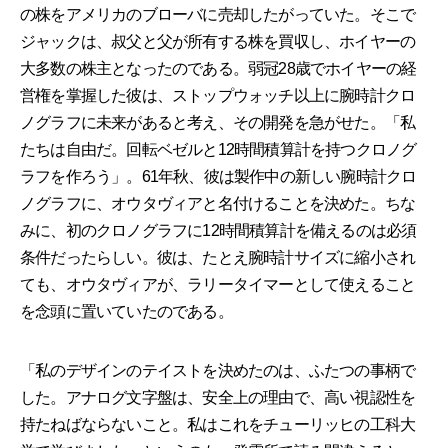
の株をアメリカのブローバに売却したがっていた。そこで
ジャックは、叔父と父が所有する株を買収し、ホイヤーの
大多数の株主となったのである。弱冠28歳でホイヤーの経
営権を掌握した彼は、ストップウォッチ以上に腕時計クロ
ノグラフに未来があると考え、その開発を急がせた。「私
たちは自由だ。回転ベゼルと12時間積算計を持つクロノグ
ラフを作ろう」。61年秋、彼は製作中の新しい腕時計クロ
ノグラフに、オウタヴィアと名付けることを決めた。ちな
みに、初のクロノグラフに12時間積算計を備えるのは必須
条件だったらしい。彼は、たとえ腕時計サイズに縮小され
ても、オウタヴィアが、ラリータイマーとして使えること
を念頭に置いていたのである。
「私のデザインのテイストを決めたのは、ふたつの事柄で
した。アナログ文字盤は、安全上の理由で、高い視認性を
持たねばならないこと。私はこれをチューリッヒの工科大