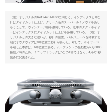
（左）オリジナルのRef.2446 Mark3に同じく、インデックスと時分
針はダイヤカット仕上げ。クリーム色のスーパールミノヴァをあし
らうことで、ヴィンテージ感を強調している。近年のタグ・ホイヤ
ーはインデックスにダイヤカット仕上げを多用している。（右）オ
リジナルとの大きな違いが、秒針の位置。バルジュー72を搭載する
初代オウタヴィアは9時位置に秒針があった。対して、ホイヤー02
を載せた本作は、6時位置にある。ムーブメントの振動数が2万8800
振動／時のため、ミニッツトラックは5分の1秒ではなく、4分の1秒
刻みに変更された。