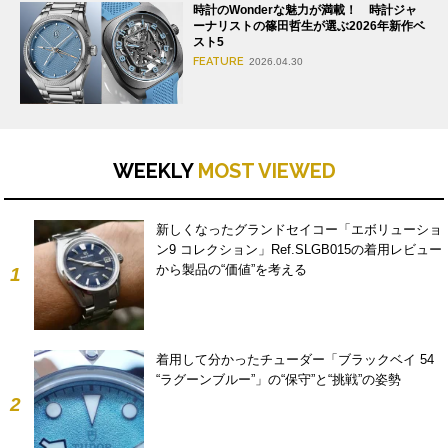
時計のWonderな魅力が満載！ 時計ジャ
ーナリストの篠田哲生が選ぶ2026年新作ベ
スト5
FEATURE
2026.04.30
WEEKLY
MOST VIEWED
新しくなったグランドセイコー「エボリューショ
ン9 コレクション」Ref.SLGB015の着用レビュー
から製品の“価値”を考える
1
着用して分かったチューダー「ブラックベイ 54
“ラグーンブルー”」の“保守”と“挑戦”の姿勢
2