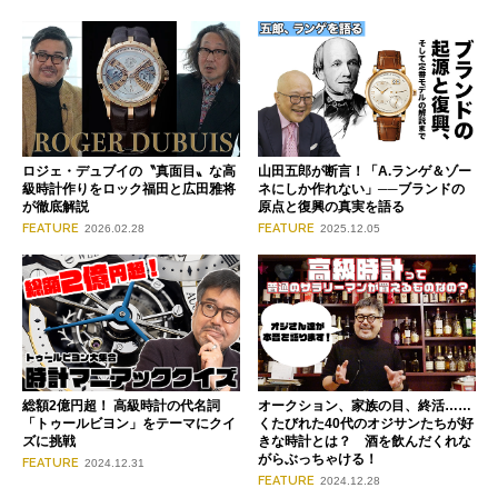
ロジェ・デュブイの〝真面目〟な高
山田五郎が断言！「A.ランゲ＆ゾー
級時計作りをロック福田と広田雅将
ネにしか作れない」──ブランドの
が徹底解説
原点と復興の真実を語る
FEATURE
FEATURE
2026.02.28
2025.12.05
総額2億円超！ 高級時計の代名詞
オークション、家族の目、終活……
「トゥールビヨン」をテーマにクイ
くたびれた40代のオジサンたちが好
ズに挑戦
きな時計とは？ 酒を飲んだくれな
がらぶっちゃける！
FEATURE
2024.12.31
FEATURE
2024.12.28