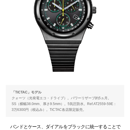
「TiCTAC」モデル
クォーツ（光発電エコ・ドライブ）。パワーリザーブ約5ヵ月。
SS（横幅38.0mm、厚さ9.5mm）。5気圧防水。Ref.AT2559-59E：
3万6300円（税込み）。TiCTAC各店限定販売。
バンドとケース、ダイアルをブラックに統一することで