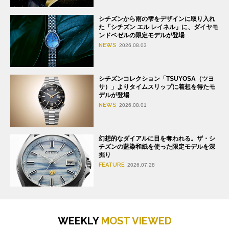
シチズンから雨の雫をデザインに取り入れ
た「シチズン エル レイネル」に、ダイヤモ
ンドベゼルの限定モデルが登場
NEWS
2026.08.03
シチズンコレクション「TSUYOSA（ツヨ
サ）」よりタイムスリップに着想を得たモ
デルが登場
NEWS
2026.08.01
幻想的なダイアルに目を奪われる。ザ・シ
チズンの藍染和紙を使った限定モデルを深
掘り
FEATURE
2026.07.28
WEEKLY
MOST VIEWED