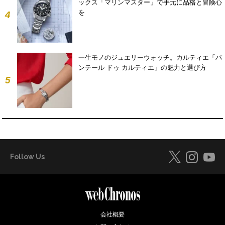
ックス「マリンマスター」で手元に品格と冒険心
を
4
一生モノのジュエリーウォッチ。カルティエ「パ
ンテール ドゥ カルティエ」の魅力と選び方
5
Follow Us
会社概要