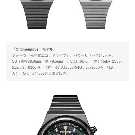
「Ontime/move」モデル
クォーツ（光発電エコ・ドライブ）。パワーリザーブ約5ヵ月。
SS（横幅38.0mm、厚さ9.5mm）。5気圧防水。（左）Ref.AT2558-
51E：3万6300円、（右）Ref.AT2557-54G：3万3000円（税込
み）。Ontime/move各店限定販売。