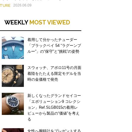
ATURE
2026.06.09
WEEKLY
MOST VIEWED
着用して分かったチューダー
「ブラックベイ 54 “ラグーンブ
ルー”」の“保守”と“挑戦”の姿勢
スウォッチ、アポロ11号の月面
着陸をたたえる限定モデルを当
時の金価格で発売
新しくなったグランドセイコー
「エボリューション9 コレクシ
ョン」Ref.SLGB015の着用レ
ビューから製品の“価値”を考え
る
女性へ腕時計をプレゼントする