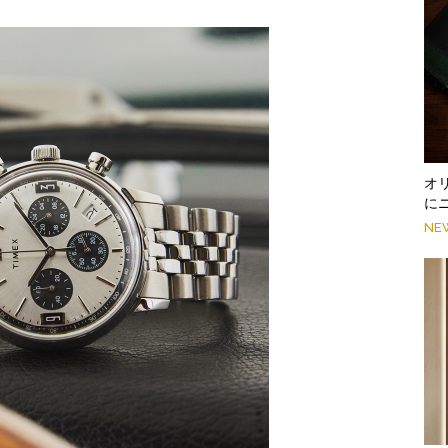
オ
に
NE