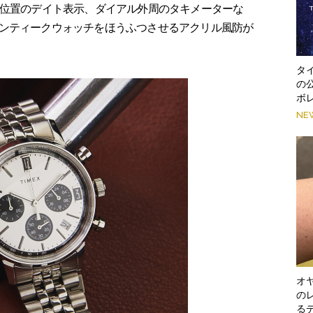
位置のデイト表示、ダイアル外周のタキメーターな
ンティークウォッチをほうふつさせるアクリル風防が
タ
の
ボ
NE
オ
の
る