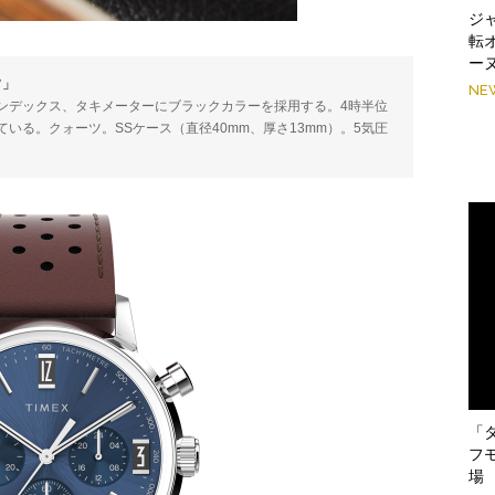
ジ
転
ー
フ」
NE
ンデックス、タキメーターにブラックカラーを採用する。4時半位
いる。クォーツ。SSケース（直径40mm、厚さ13mm）。5気圧
「
フ
場