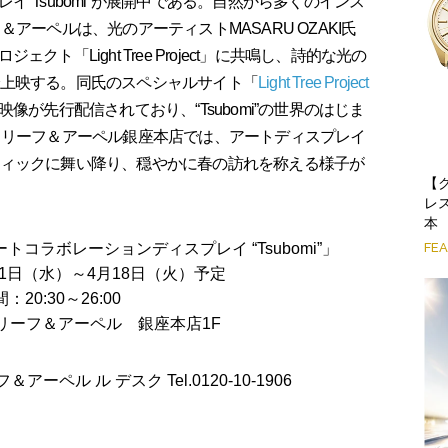
“Tsubomi”が展開中である。自然から多くのインス
アーペルは、光のアーティストMASARU OZAKI氏
ト「Light Tree Project」に共鳴し、詩的な光の
店内で上映する。同氏のスペシャルサイト「
Light Tree Project
が先行配信されており、“Tsubomi”の世界のはじま
クリーフ＆アーペル銀座本店では、アートディスプレイ
がブティックに舞い降り、穏やかに春の訪れを称える様子が
【
レ
本
FE
トコラボレーションディスプレイ “Tsubomi”」
月1日（水）～4月18日（火）予定
：20:30～26:00
リーフ＆アーペル 銀座本店1F
ーフ＆アーペル ル デスク Tel.0120-10-1906