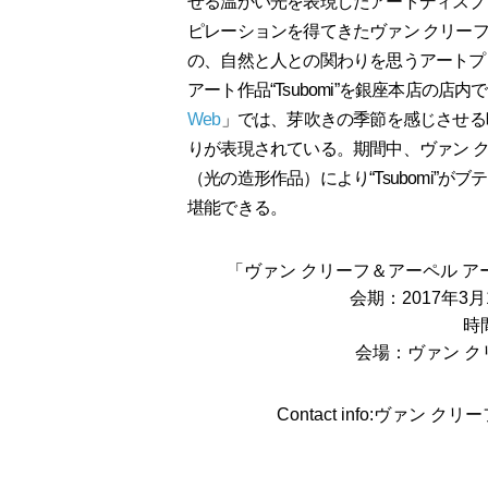
せる温かい光を表現したアートディスプレイ
ピレーションを得てきたヴァン クリーフ＆
の、自然と人との関わりを思うアートプロジェク
アート作品“Tsubomi”を銀座本店の
Web
」では、芽吹きの季節を感じさせる映像
りが表現されている。期間中、ヴァン 
（光の造形作品）により“Tsubomi”
堪能できる。
「ヴァン クリーフ＆アーペル アー
会期：2017年3
時間
会場：ヴァン ク
Contact info:ヴァン クリ