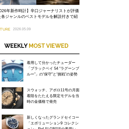
2026年新作時計】辛口ジャーナリストが評価
た各ジャンルのベストモデルを解説付きで紹
ATURE
2026.05.09
WEEKLY
MOST VIEWED
着用して分かったチューダー
「ブラックベイ 54 “ラグーンブ
ルー”」の“保守”と“挑戦”の姿勢
スウォッチ、アポロ11号の月面
着陸をたたえる限定モデルを当
時の金価格で発売
新しくなったグランドセイコー
「エボリューション9 コレクシ
ョン」Ref.SLGB015の着用レ