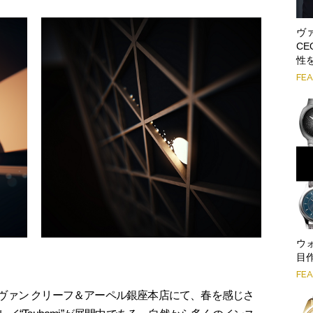
ヴ
C
性
FE
ウ
目作
FE
間、ヴァン クリーフ＆アーペル銀座本店にて、春を感じさ