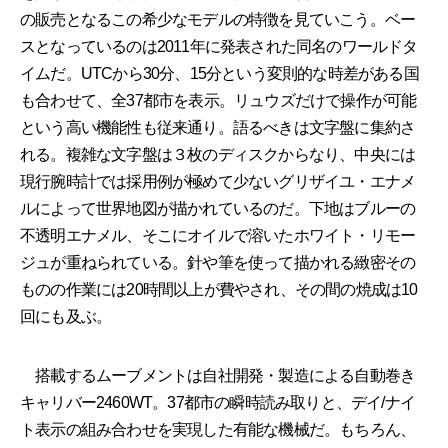
の販売となるこの希少なモデルの特徴を見ていこう。ベー
スとなっているのは2011年に発表された同名のワールドタ
イムだ。UTCから30分、15分という変則的な時差がある国
も合わせて、全37都市を表示。リュウズだけで操作が可能
という高い機能性も従来通り。語るべきは文字盤に集約さ
れる。複雑な文字盤は３枚のディスクからなり、中央には
現行腕時計では採用例が極めて少ないグリザイユ・エナメ
ルによって世界地図が描かれているのだ。下地はブルーの
不透明エナメル、そこにオイルで溶いたホワイト・リモー
ジュが重ねられている。針や筆を使って描かれる緻密その
ものの作業には20時間以上が費やされ、その間の焼成は10
回にも及ぶ。
搭載するムーブメントは自社開発・製造による自動巻き
キャリバー2460WT。37都市の瞬時読み取りと、デイ/ナイ
ト表示の組み合わせを実現した有能な機械だ。もちろん、