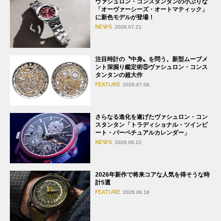
ヴァシュロン・コンスタンタンの小ぶりな
「オーヴァーシーズ・オートマティック」
に新色モデルが登場！
NEWS
2026.07.21
注目時計の〝中身〟を問う。新型ムーブメ
ント深掘り鑑定術⑤ヴァシュロン・コンス
タンタンの超大作
FEATURE
2026.07.06
さらなる進化を遂げたヴァシュロン・コン
スタンタン「トラディショナル・ツインビ
ート・パーペチュアルカレンダー」
NEWS
2026.06.22
2026年新作で将来コアな人気を得そうな時
計5選
FEATURE
2026.06.18