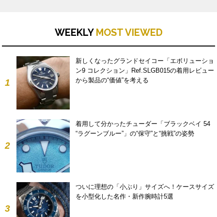
WEEKLY
MOST VIEWED
新しくなったグランドセイコー「エボリューショ
ン9 コレクション」Ref.SLGB015の着用レビュー
から製品の“価値”を考える
1
着用して分かったチューダー「ブラックベイ 54
“ラグーンブルー”」の“保守”と“挑戦”の姿勢
2
ついに理想の「小ぶり」サイズへ！ケースサイズ
を小型化した名作・新作腕時計5選
3