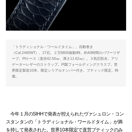
「トラディショナル・ワールドタイム」。自動巻き
（Cal.2460WT）。27石。２万8800振動/時。約40時間のパワーリザ
ーブ。Ptケース（直径42.50㎜、厚さ11.62㎜）。３気圧防水。アリ
ゲーターレザーのストラップ。Pt製フォールディングクラスプ。世
界限定製造10本。限定シリアルナンバー付き。ブティック限定。時
価。
今年１月のSIHHで発表が控えられたヴァシュロン・コン
スタンタンの「トラディショナル・ワールドタイム」が満
を持して発表された。世界10本限定で直営ブティックのみ